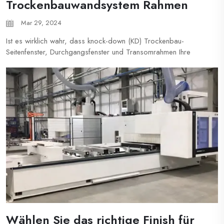
Trockenbauwandsystem Rahmen
Mar 29, 2024
Ist es wirklich wahr, dass knock-down (KD) Trockenbau-
Seitenfenster, Durchgangsfenster und Transomrahmen Ihre
Arbeit erleichtern können? Absolut! Sie bieten Ihnen die
gleichen Vorteile wie KD-Trockenbau-Dreiseitenrahmen und
können einen Job reibungsloser ablaufen lassen. KD
Trockenbau...
Wählen Sie das richtige Finish für