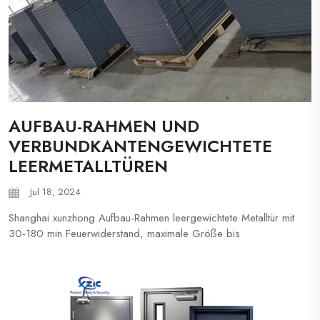
AUFBAU-RAHMEN UND
VERBUNDKANTENGEWICHTETE
LEERMETALLTÜREN
Jul 18, 2024
Shanghai xunzhong Aufbau-Rahmen leergewichtete Metalltür mit
30-180 min Feuerwiderstand, maximale Größe bis
3000*3000 überdimensionierte feuerfeste Türen. Auch die
Türen können mit UL-zertifiziertem feuersicherem Glas
150*400 mm (maximale Größe) ausgestattet werden, Jede
Tür und Rahmen wird ha...