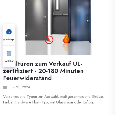
WhatsApp
WeChat
Stahltüren zum Verkauf UL-
zertifiziert - 20-180 Minuten
Feuerwiderstand
Jun 21, 2024
Verschiedene Typen zur Auswahl, maßgeschneiderte Größe,
Farbe, Hardware Flush-Typ, mit Glasvision oder Lüftung.
Geprägter Typ, mit 2 Paneelen, 4 Paneelen, 6 Paneelen.
Pulverbeschichtung bietet Türen in verschiedenen Farben. ...