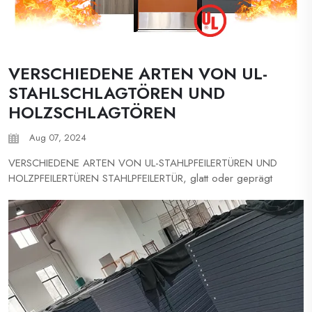
VERSCHIEDENE ARTEN VON UL-
STAHLSCHLAGTÖREN UND
HOLZSCHLAGTÖREN
Aug 07, 2024
VERSCHIEDENE ARTEN VON UL-STAHLPFEILERTÜREN UND
HOLZPFEILERTÜREN STAHLPFEILERTÜR, glatt oder geprägt
Feuerwiderstandsdauer: 1-3 STUNDEN UL-ZERTIFIKAT
Individuelle Typen mit Glassichtfenster und Lüftungsklappe
Größen bis zu 1440*3104mm für Einzeltürblatt,
2888*3104mm für Doppeltürblätter. ...