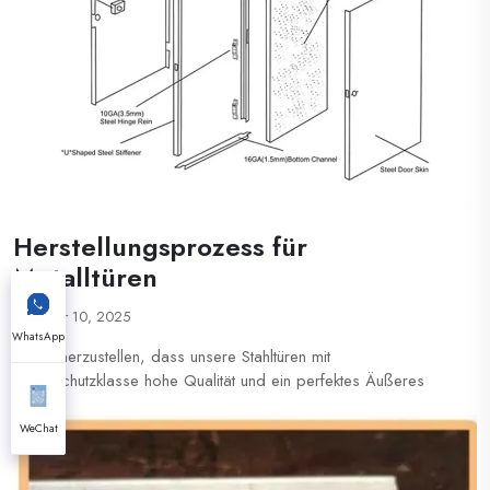
Herstellungsprozess für
Metalltüren
Apr 10, 2025
WhatsApp
Um sicherzustellen, dass unsere Stahltüren mit
Brandschutzklasse hohe Qualität und ein perfektes Äußeres
haben, bieten wir einen vollständigen Herstellungsprozess an,
einschließlich CAD-Design, modernster Technologie und
WeChat
Maschinen wie Faserlaser-Schneidanlage und -Lochanlage,
höchsten integrierten Faltstandard ...