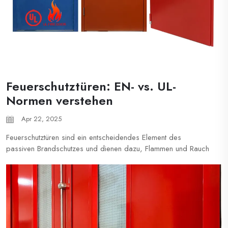
Feuerschutztüren: EN- vs. UL-
Normen verstehen
Apr 22, 2025
Feuerschutztüren sind ein entscheidendes Element des
passiven Brandschutzes und dienen dazu, Flammen und Rauch
einzudämmen und eine sichere Evakuierung zu ermöglichen.
Unabhängig davon, ob Sie die europäischen (EN) oder
amerikanischen (UL) Normen befolgen, gewährleistet die
richtige Wahl der Feuerschutztür Konformität und
lebensrettende Leistung ...