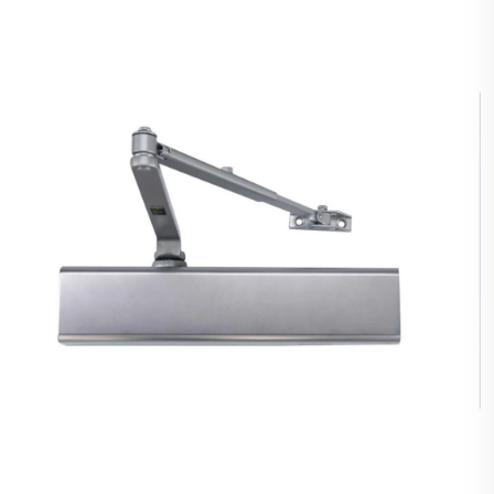
verfügbar. Oder Sie könnten annehmen, dass auch das
Türfinish feuerfest sein muss, weshalb HPL die einzige
Methode zur Herstellung von Türen wäre. Tatsächlich kann das
Türfinish variieren, Holz...