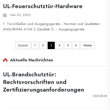
UL-Feuerschutztür-Hardware
Mar 20, 2025
1. Türschließer und Ausgangsgeräte - Normen und Qualitäten:
ANSI/BHMA A156.2 (Qualität 1) – Ausgangsgeräte
ANSI/BHMA A156.5 (Qualität 1) – Zylinderschlösser
ANSI/BHMA A156.13 (Qualität 1) – Pfostenschlösser UL 10C
– Feuer...
Zurück
1
2
3
4
5
6
Weiter
Aktuelle Nachrichten
UL-Brandschutztür:
Rechtsvorschriften und
Zertifizierungsanforderungen
2025-08-08