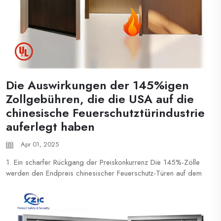
Die Auswirkungen der 145%igen
Zollgebühren, die die USA auf die
chinesische Feuerschutztürindustrie
auferlegt haben
Apr 01, 2025
1. Ein scharfer Rückgang der Preiskonkurrenz Die 145%-Zölle
werden den Endpreis chinesischer Feuerschutz-Türen auf dem
US-Markt mehr als verdoppeln, was deutlich höher ist als bei
Wettbewerbern wie Vietnam und Mexiko (in der Regel 0-25%
Zölle). US-Importeure könnten gezwungen sein...