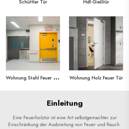
Schüttler Tür
Hdf-Gießtür
W
ohnung Stahl Feuer Tür
Wohnung Holz Feuer Tür
Einleitung
Eine Feuerholztür ist eine Art selbstgemachter zur
Einschränkung der Ausbreitung von Feuer und Rauch.