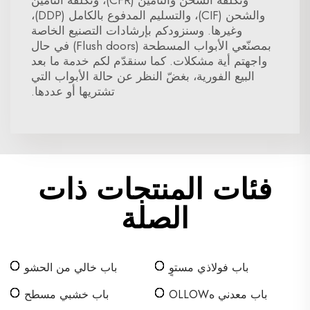
وتكلفة الشحن والتأمين (CFR)، وتكلفة التأمين
والشحن (CIF)، والتسليم المدفوع بالكامل (DDP)،
وغيرها. وسنزودكم بإرشادات التصنيع الخاصة
بمصنّعي الأبواب المسطحة (Flush doors) في حال
واجهتم أية مشكلات. كما سنقدّم لكم خدمة ما بعد
البيع الفورية، بغضّ النظر عن حالة الأبواب التي
تشتريها أو عددها.
فئات المنتجات ذات
الصلة
باب فولاذي مستوٍ
باب خالي من الحشو
وملisosmooth
باب معدني هOLLOW
باب خشبي مسطح