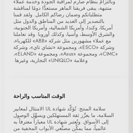
وبالتزامٍّ بنظام صارم لمراقبة الجودة وخدمة عملاء
منتبهة، يبقى فريقنا الماهر مستعدًّا دومًا لمناقشة
متطلباتكم وضمان رضاكم الكامل. ولقد قمنا
بالتصدير إلى العديد من المناطق والدول مثل
أمريكا، وكندا، وأمريكا الشمالية، وأمريكا الجنوبية،
والشرق الأوسط، وآسيا، وكذلك أوروبا. وقد تعاملنا
مع عملاء مشهورين مثل شركة «ABB» للكهرباء،
وشركة «ESCO»، ومجموعة «تشاي تاي»، وشركة
«CIMC»، ومجموعة «Asus»، ومجموعة «ELAND»،
وعلامة «UNIQLO» التجارية، وغيرها.
الوقت المناسب والراحة
سلامة المنتج: تُؤكِّد شهادة UL الامتثال لمعايير
السلامة، ما يعزِّز ثقة المستهلكين ويسهِّل الوصول
إلى الأسواق. وتُعتبر شهادة UL معياراً معترفاً به
عالمياً، مما يمكِّن مصنِّعي الأبواب المخفية من