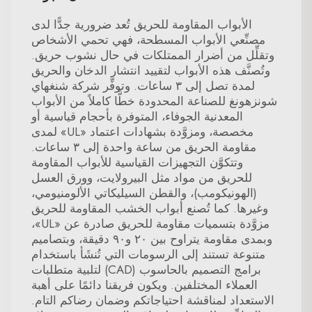
الأبواب المقاومة للحريق تُعد ضرورية جدًّا لدى
مصنِّعي الأبواب المسطحة، فهي تحمي الأشخاص
وتقلِّل من أضرار الممتلكات في حال نشوب حريق.
وتُصنَّف هذه الأبواب لتقييد انتشار الدخان والحريق
لمدة تصل إلى ٣ ساعات. وتوفِّر شركة شنغهاي
شونزهونغ للصناعة المحدودة خطًّا كاملاً من الأبواب
المعدنية الجوفاء، المتوفرة بأحجام قياسية أو
مخصصة، ومزوَّدة بشهادات اعتماد «UL» لمدى
مقاومة الحريق من ساعة واحدة إلى ٣ ساعات.
وتتكوَّن التجهيزات القياسية للأبواب المقاومة
للحريق من مواد مثل البيرولايت، وورق العسل
(الهونيكومب)، والقطن السيليكاتي الألومنيومي،
وغيرها. كما تُصنع أبواب الخشب المقاومة للحريق
مزوَّدة بتسميات مقاومة للحريق صادرة عن «UL»،
وبمدى مقاومة يتراوح بين ٢٠ و٩٠ دقيقة، وبتصاميم
متنوعة تستند إلى الرسومات التي تُنشَأ باستخدام
برامج التصميم بالحاسوب (CAD) لتلبية متطلبات
العملاء المختلفين. ويكون فريقنا دائمًا على أهبة
الاستعداد لمناقشة احتياجاتكم وضمان رضاكم التام.