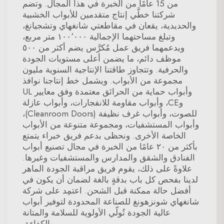
من 15 عامًا من الخبرة في هذا المجال. وتضم
شركتنا خطَّي إنتاج متقدمين للأبواب الخشبية
والحديدية، يقعان في مقاطعتي شانغهاي وتشجيانغ،
وتبلغ مساحتهما الإجمالية ١٠٠٬٠٠٠ متر مربع،
ويدعمهما فريق عمل مُكرَّس يضم أكثر من ٥٠٠
موظف دائم، ما يضمن أعلى مستويات الجودة
والحرفية. وتتجاوز طاقتنا الإنتاجية السنوية مليون
مجموعة من الأبواب. ويشمل خط إنتاجنا نوافذ
وأبواب حماية من الحرائق معتمدة وفق معايير UL
وCE، وأبواب مقاومة للانفجارات، وأبواب عازلة
للصوت، وأبواب غرف نظيفة (Cleanroom Doors)،
وأبواب المستشفيات، ومجموعة متنوعة من الأبواب
الخاصة الأخرى. ونحظى بدعم فريق خبراء يتمتع
بأكثر من ٢٠ عامًا من الخبرة في مجال تصنيع أبواب
الفنادق والشقق والمدارس والمستشفيات وغيرها.
علاوةً على ذلك، يقوم فريق مراقبة الجودة الماهر
لدينا بفحص كل باب بدقةٍ بالغة لضمان أن يكون في
أفضل حالة ممكنة قبل الشحن. اعتمِد على شركة
شانغهاي شونزهونغ للصناعة المحدودة لتوفير أبواب
عالية الجودة تُولّي الأولوية للسلامة والمتانة
والكفاءة.