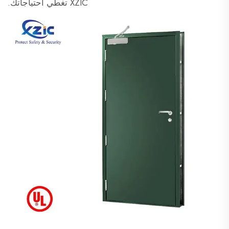
XZIC تغطي احتياجاتك.