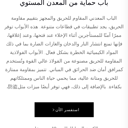
باب حماية من المعدن المستوي
الباب المعدني المقاوم للحريق والمجهز بتقييم مقاومة
الحريق، يجد تطبيقات في قطاعات متنوعة. هذه الأبواب توفر
ممرًا آمنًا للمستأجرين أثناء الإخلاء عند فتحها، وعند إغلاقها،
فإنها تمنع انتشار النار والدخان والغازات الضارة بما في ذلك
المواد الكيميائية الخطرة بشكل فعال. الأبواب الفولاذية
المقاومة للحريق مصنوعة من الفولاذ عالي القوة وتُستخدم
كمرافق أمان ضد الحرائق في المباني. تتميز بمقاومة ممتازة
للحريق ومتانة عالية، مما يحمي حياة الناس وممتلكاتهم
بكفاءة. بالإضافة إلى ذلك، فهي توفر أيضًا ميزات مثل防盗،
ومنع الاصطدام، والعزل الصوتي والعزل الحراري.
استفسر الآن