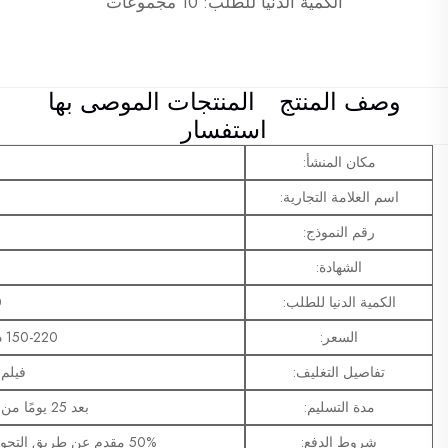
الكمية الدنيا للطلب: 10 مجموعات
وصف المنتج
المنتجات الموصى بها
استفسار
مكان المنشأ:
اسم العلامة التجارية:
رقم النموذج:
الشهادة:
الكمية الدنيا للطلب:
10
السعر:
150-220 دولار أمريكي/مجموعة
تفاصيل التغليف:
فيلم PE + رف خشب
مدة التسليم:
بعد 25 يومًا من تأكيد الرسم ووصول المقدم
شروط الدفع:
50% مقدم عن طريق التحويل المصرفي، 50% المتبقية قبل الشحن