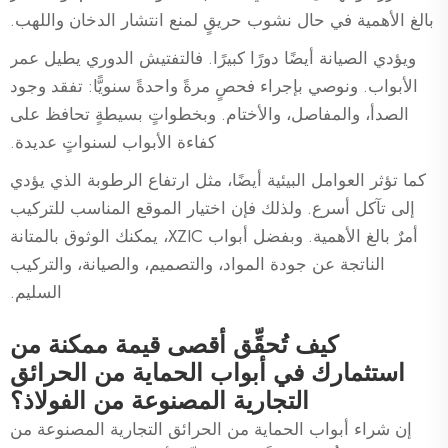
بالغ الأهمية في حال نشوب حريقٍ لمنع انتشار الدخان واللهب.
ويؤدي الصيانة أيضًا دورًا كبيرًا. فالتفتيش الدوري يطيل عمر
الأبواب. ونوصي بإجراء فحصٍ مرةً واحدةً سنويًّا: تفقد وجود
الصدأ، والمفاصل، والأختام. وبخطواتٍ بسيطةٍ تحافظ على
كفاءة الأبواب لسنواتٍ عديدة.
كما تؤثر العوامل البيئية أيضًا، مثل ارتفاع الرطوبة الذي يؤدي
إلى تآكل أسرع. ولذلك فإن اختيار الموقع المناسب للتركيب
أمرٌ بالغ الأهمية. وبفضل أبواب XZIC، يمكنك الوثوق بالمتانة
الناتجة عن جودة المواد، والتصميم، والصيانة، والتركيب
السليم.
كيف تُحقِّق أقصى قيمة ممكنة من
استثمارك في أبواب الحماية من الحرائق
التجارية المصنوعة من الفولاذ؟
إن شراء أبواب الحماية من الحرائق التجارية المصنوعة من