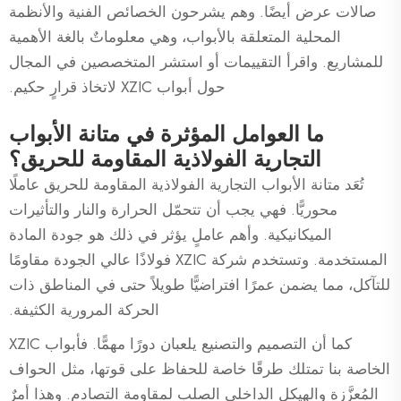
صالات عرض أيضًا. وهم يشرحون الخصائص الفنية والأنظمة
المحلية المتعلقة بالأبواب، وهي معلوماتٌ بالغة الأهمية
للمشاريع. واقرأ التقييمات أو استشر المتخصصين في المجال
حول أبواب XZIC لاتخاذ قرارٍ حكيم.
ما العوامل المؤثرة في متانة الأبواب
التجارية الفولاذية المقاومة للحريق؟
تُعَد متانة الأبواب التجارية الفولاذية المقاومة للحريق عاملًا
محوريًّا. فهي يجب أن تتحمّل الحرارة والنار والتأثيرات
الميكانيكية. وأهم عاملٍ يؤثر في ذلك هو جودة المادة
المستخدمة. وتستخدم شركة XZIC فولاذًا عالي الجودة مقاومًا
للتآكل، مما يضمن عمرًا افتراضيًّا طويلاً حتى في المناطق ذات
الحركة المرورية الكثيفة.
كما أن التصميم والتصنيع يلعبان دورًا مهمًّا. فأبواب XZIC
الخاصة بنا تمتلك طرقًا خاصة للحفاظ على قوتها، مثل الحواف
المُعزَّزة والهيكل الداخلي الصلب لمقاومة التصادم. وهذا أمرٌ