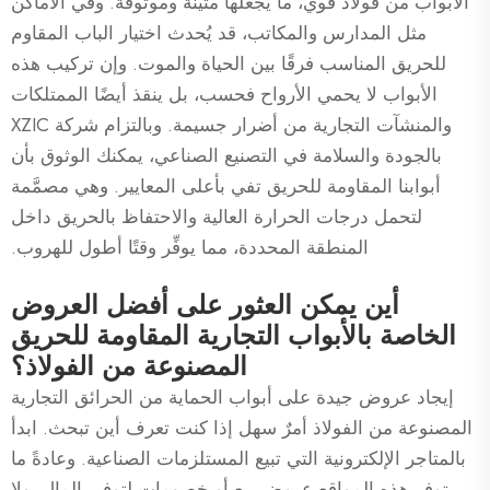
الأبواب من فولاذ قوي، ما يجعلها متينة وموثوقة. وفي الأماكن
مثل المدارس والمكاتب، قد يُحدث اختيار الباب المقاوم
للحريق المناسب فرقًا بين الحياة والموت. وإن تركيب هذه
الأبواب لا يحمي الأرواح فحسب، بل ينقذ أيضًا الممتلكات
والمنشآت التجارية من أضرار جسيمة. وبالتزام شركة XZIC
بالجودة والسلامة في التصنيع الصناعي، يمكنك الوثوق بأن
أبوابنا المقاومة للحريق تفي بأعلى المعايير. وهي مصمَّمة
لتحمل درجات الحرارة العالية والاحتفاظ بالحريق داخل
المنطقة المحددة، مما يوفِّر وقتًا أطول للهروب.
أين يمكن العثور على أفضل العروض
الخاصة بالأبواب التجارية المقاومة للحريق
المصنوعة من الفولاذ؟
إيجاد عروض جيدة على أبواب الحماية من الحرائق التجارية
المصنوعة من الفولاذ أمرٌ سهل إذا كنت تعرف أين تبحث. ابدأ
بالمتاجر الإلكترونية التي تبيع المستلزمات الصناعية. وعادةً ما
توفر هذه المواقع عروض بيع أو خصومات لتوفير المال. ولا