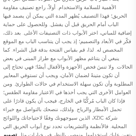
الأهمية للسلامة والاستخدام. أولاً، راجع تصنيف مقاومة
الحريق؛ فهذا التصنيف يُظهر المدة التي يمكن أن يصمد فيها
الباب أمام الحريق قبل أن يفشل. وللحصول على حماية
إضافية للمباني، اختر الأبواب ذات التصنيفات الأعلى. بعد ذلك،
فكّر في الأبعاد والتصميم؛ إذ يجب أن يتناسب الباب مع الموقع
المخصص له. لذا، قم بقياس الفتحة بدقة قبل الشراء. كما
ينبغي أن يتناغم مظهر الأبواب مع طراز المبنى في بعض
الحالات. ولا تنسَ فحص الأجهزة والأقفال أيضًا؛ فهي تحتاج إلى
أن تكون متينةً لضمان الأمان، ويجب أن تستوفي المعايير
المطلوبة وأن تكون سهلة الاستخدام في حالات الطوارئ. ومن
العوامل الأخرى التي يجب أخذها في الاعتبار مقاومة الطقس؛
فإذا كان الباب مُركَّبًا في الخارج، فيجب أن يكون قادرًا على
تحمل الأمطار والرياح. ولذلك، ننصحك بالتواصل مع خبراء
شركة XZIC، الذين سيوجهونك وفقًا لاحتياجاتك واللوائح
المحلية. فالأنظمة والتشريعات تحدد نوع أبواب الحريق التي
يتعين عليك استخدامها. ونوصي بالنظر في خيارات مثل
تصميم