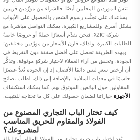
تنسَ الموردين المحليين أيضًا. فالشراء من مورِّدين قريبين
يساعدك على تجنُّب رسوم الشحن والحصول على الأبواب
بشكل أسرع. وللمشاريع الكبيرة، يمكنك التواصل مباشرةً مع
شركة XZIC. فنحن نقدِّم أسعارًا جملةً أو عروضًا خاصةً
للطلبات الكبيرة. ولذلك، قارن الأسعار من مورِّدين مختلفين؛
وبهذه الطريقة تحصل على أفضل صفقة دون التفريط في
الجودة. وتحقق من آراء العملاء لاختيار شركةٍ موثوقة. وتذكَّر
أن أرخص سعرٍ ليس دائمًا الأفضل، إذ إن الجودة تُعدُّ عنصرًا
حاسمًا في معدات السلامة. بالإضافة إلى ذلك، اطلب نصائح
المقاولين حول البائعين الموثوق بهم. كما يمكنك استكشاف
الأجهزة
خياراتنا لضمان حصولك على كل ما تحتاجه للتثبيت.
كيف تختار الباب التجاري المصنوع من
الفولاذ والمقاوم للحريق المناسب
لمشروعك؟
يُعد اختيار باب حريق تجاري من الفولاذ المثالي أمرًا بالغ