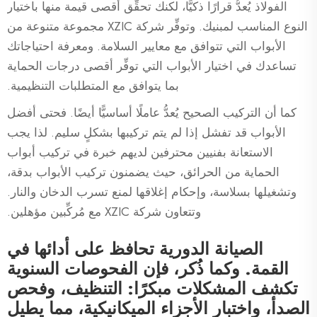
الفولاذ يُعدُّ قرارًا ذكيًّا، لكنك تحقِّق أقصى قيمة منها باختيار
النوع المناسب لمبنيك. وتوفِّر شركة XZIC مجموعة متنوعة من
الأبواب التي تتوافق مع معايير السلامة. ومعرفة احتياجاتك
تساعدك في اختيار الأبواب التي توفِّر أقصى درجات الحماية
بما يتوافق مع المتطلبات التنظيمية.
كما أن التركيب الصحيح يُعدُّ عاملًا أساسيًّا أيضًا. فحتى أفضل
الأبواب قد تفشل إذا لم يتم تركيبها بشكلٍ سليم. لذا يجب
الاستعانة بفنيين محترفين لديهم خبرة في تركيب أبواب
الحماية من الحرائق، حيث يضمنون تركيب الأبواب بدقة،
وتشغيلها بسلاسة، وإحكام إغلاقها لمنع تسرب الدخان والنار.
وتتعاون شركة XZIC مع مُركِّبين مؤهلين.
الصيانة الدورية تحافظ على أدائها في
القمة. وكما ذُكر، فإن الفحوصات السنوية
تكشف المشكلات مبكرًا: التنظيف، وفحص
الصدأ، واختبار الأجزاء الميكانيكية، مما يطيل