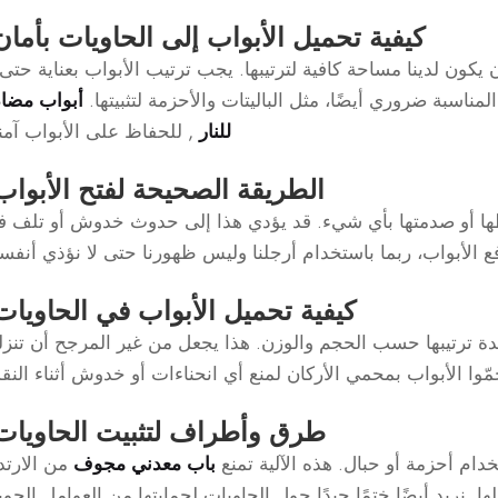
كيفية تحميل الأبواب إلى الحاويات بأمان
كون لدينا مساحة كافية لترتيبها. يجب ترتيب الأبواب بعناية حتى 
مناسبة ضروري أيضًا، مثل الباليتات والأحزمة لتثبيتها.
أبواب مضاد
للنار
, للحفاظ على الأبواب آمن
الطريقة الصحيحة لفتح الأبواب
طها أو صدمتها بأي شيء. قد يؤدي هذا إلى حدوث خدوش أو تلف 
 الأبواب، ربما باستخدام أرجلنا وليس ظهورنا حتى لا نؤذي أنفسن
كيفية تحميل الأبواب في الحاويات
يدة ترتيبها حسب الحجم والوزن. هذا يجعل من غير المرجح أن تنز
ا الأبواب بمحمي الأركان لمنع أي انحناءات أو خدوش أثناء النق
طرق وأطراف لتثبيت الحاويات
دام أحزمة أو حبال. هذه الآلية تمنع
باب معدني مجوف
من الارتد
ا. نريد أيضًا ختمًا جيدًا حول الحاويات لحمايتها من العوامل الجوي