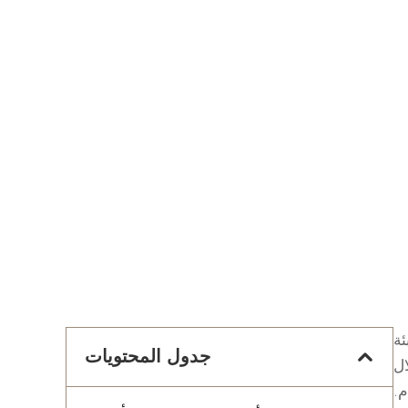
ئة
جدول المحتويات
 خلال
م.