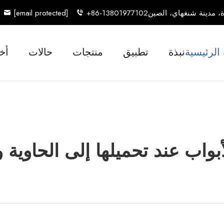
[email protected]
+86-13801977102
الرئيسية
نبذة
تطبيق
منتجات
حالات
أخب
بواب عند تحميلها إلى الحاوية