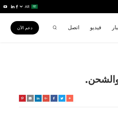
AR
ار
فيديو
اتصل
دعم الآن
 والشحن.