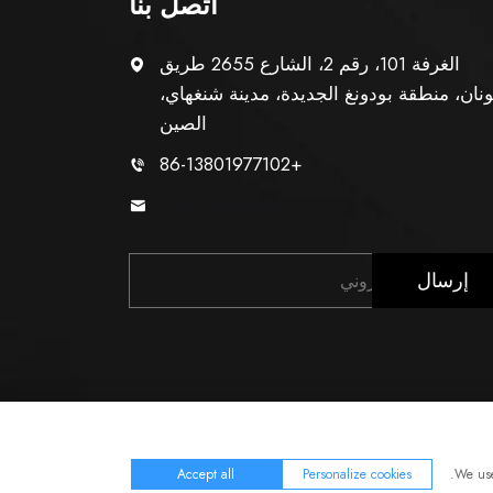
اتصل بنا
الغرفة 101، رقم 2، الشارع 2655 طريق
نان، منطقة بودونغ الجديدة، مدينة شنغهاي،
الصين
+86-13801977102
[email protected]
إرسال
مدونة
سياسة الخصوصية
Accept all
Personalize cookies
We use 