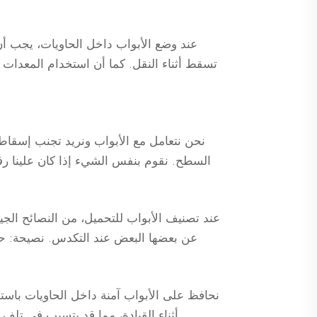
عند وضع الأبواب داخل الحاويات، يجب أن ي
تسقط أثناء النقل. كما أن استخدام المعدات ال
نحن نتعامل مع الأبواب ونريد تجنب إسقا
السطح. نقوم بنفس الشيء إذا كان علينا رفع
عند تصنيف الأبواب للتحميل، من النصائح الج
عن بعضها البعض عند التكدس. نصيحة: حمّو
نحافظ على الأبواب آمنة داخل الحاويات باستخ
أثناء القيادة، مما قد يتسبب في تلف له