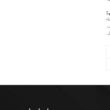
:
اء
.
ل.