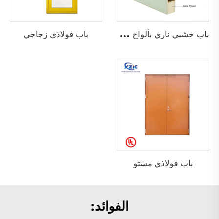
ب
اب خشبي ناري بألواح مرتفعة
باب فولاذي زجاجي
باب فولاذي مستوٍ
الفوائد: