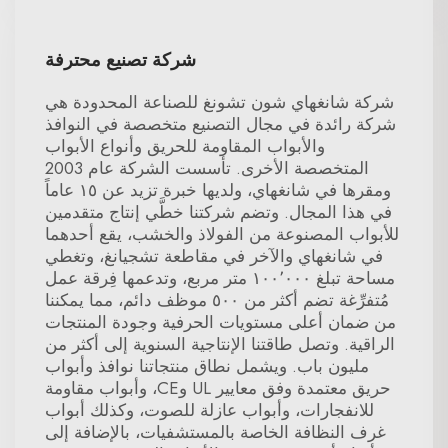
شركة تصنيع محترفة
شركة شانغهاي شون تشونغ للصناعة المحدودة هي
شركة رائدة في مجال التصنيع متخصصة في النوافذ
والأبواب المقاومة للحريق وأنواع الأبواب
المتخصصة الأخرى. تأسست الشركة عام 2003
ومقرها في شانغهاي، ولديها خبرة تزيد عن ١٥ عاماً
في هذا المجال. وتضم شركتنا خطَّي إنتاج متقدمين
للأبواب المصنوعة من الفولاذ والخشب، يقع أحدهما
في شانغهاي والآخر في مقاطعة تشجيانغ، وتغطي
مساحة تبلغ ١٠٠٬٠٠٠ متر مربع، وتدعمها فِرقة عمل
مُتفرِّغة تضم أكثر من ٥٠٠ موظف دائم، مما يمكننا
من ضمان أعلى مستويات الحرفية وجودة المنتجات
الراقية. وتصل طاقتنا الإنتاجية السنوية إلى أكثر من
مليون باب. ويشمل نطاق منتجاتنا نوافذ وأبواب
حريق معتمدة وفق معايير UL وCE، وأبواب مقاومة
للانفجارات، وأبواب عازلة للصوت، وكذلك أبواب
غرف النظافة الخاصة بالمستشفيات، بالإضافة إلى