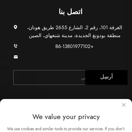
اتصل بنا
الغرفة 101، رقم 2، الشارع 2655 طريق هونان،
منطقة بودونغ الجديدة، مدينة شنغهاي، الصين
+86-13801977102
[email protected]
أرسِل
We value your privacy
حقوق النشر © شركة شنغهاي Xunzhong للصناعة المحدودة.
We use cookies and similar tools to provide our services. If you don't