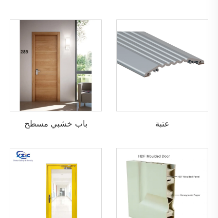
عتبة
باب خشبي مسطح