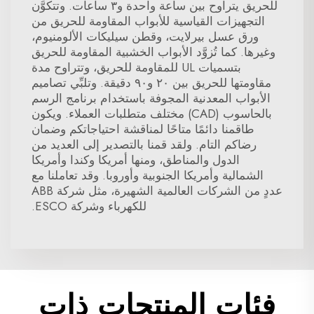
للحريق يتراوح بين ساعة واحدة و٣ ساعات. وتتكوَّن
التجهيزات القياسية للأبواب المقاومة للحريق من
ورق عسل بيرلايت، وقطن سيليكات الألومنيوم،
وغيرها. كما تُزوَّد الأبواب الخشبية المقاومة للحريق
بتسميات UL للمقاومة للحريق، وتتراوح مدة
مقاومتها للحريق بين ٢٠ و٩٠ دقيقة. وتلبِّي تصاميم
الأبواب المعدنية المجوفة باستخدام برنامج الرسم
بالحاسوب (CAD) مختلف متطلبات العملاء. ويكون
طاقمنا دائمًا متاحًا لمناقشة احتياجاتكم وضمان
رضاكم التام. ولقد قمنا بالتصدير إلى العديد من
الدول والمناطق، ومنها أمريكا وكندا وأمريكا
الشمالية وأمريكا الجنوبية وأوروبا. وقد تعاملنا مع
عددٍ من الشركات العالمية الشهيرة، مثل شركة ABB
للكهرباء وشركة ESCO.
فئات المنتجات ذات