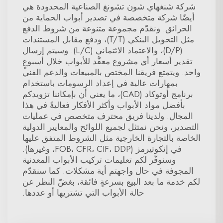
شركة شنغهاي شون تشونغ الصناعية المحدودة هي
أيضًا شركة متخصصة في تصدير أبواب الحماية من
الحرائق. ونقدّم مجموعة متنوعة من شروط الدفع
مثل التحويل البنكي (T/T)، ودفع مقابل المستندات
(D/P)، والاعتماد الائتماني (L/C). وسيتم إرسال
تقدير أسعار أي مشروع معقَّد للأبواب خلال أسبوعٍ
واحد. ويتمتع فريقنا المختص بالمبيعات والدعم الفني
بمهارات عالية في إعداد الرسومات باستخدام
برنامج أوتوكاد (CAD)، ما يعني أن بإمكاننا تزويدكم
بأفضل مواد الأبواب وأكثر الأفكار فعاليةً في هذا
المجال. ولدينا فريق محترف متخصص في عمليات
التصدير، ونحن نمتثل لجميع اللوائح والمعايير الدولية
الخاصة بالتجارة الخارجية مثل الشروط المتفق عليها
في إنكوتيرمز (FOB، CFR، CIF، DDP، وغيرها).
وسنوفّر لكم تعليمات تركيب الأبواب المعدنية
المجوفة في حال واجهتم أية مشكلات. كما سنقدّم
لكم خدمة ما بعد البيع بسرعةٍ فائقة، بغضّ النظر عن
حالة الأبواب التي تشتريها أو عددها.