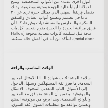
أنواع أخرى عديدة من الأبواب المتخصصة. ونتيح
لعملائنا أبواباً عالية الجودة ومتينة ووظيفية، وذلك
بفضل فريقنا المهني الذي يمتلك خبرة تزيد عن ٢٠
عاماً في تصميم وتصنيع أبواب الفنادق والشقق
السكنية والمدارس والمستشفيات وغيرها، كما أن
فريق مراقبة الجودة ذا الخبرة يقوم بفحص كل باب
بدقة قبل تسليمه كأبواب معدنية مجوفة (Hollow
metal door)، للتأكد من أنه في أفضل حالة ممكنة.
الوقت المناسب والراحة
سلامة المنتج: تُثبت شهادة الـ UL الامتثال لمعايير
السلامة، ما يعزز ثقة المستهلكين ويسهّل الدخول
إلى الأسواق. الباب المعدني المجوف. الامتثال
والموثوقية: يضمن أن المنتج متوافق مع المعايير
واللوائح التنظيمية. وهذا يرفع من موثوقية المنتج
ويضمن توافقه مع متطلبات السوق. ثقة السوق: