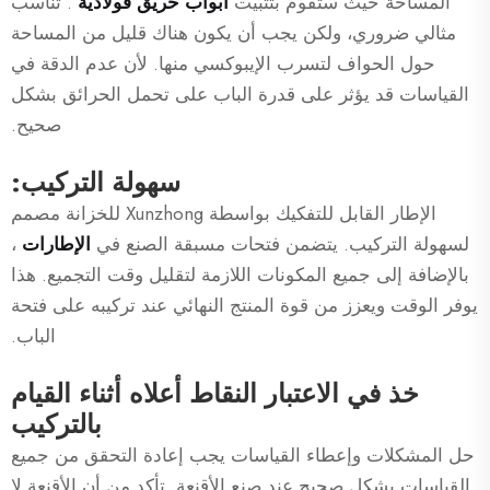
المساحة حيث ستقوم بتثبيت
أبواب حريق فولاذية
. تناسب
مثالي ضروري، ولكن يجب أن يكون هناك قليل من المساحة
حول الحواف لتسرب الإيبوكسي منها. لأن عدم الدقة في
القياسات قد يؤثر على قدرة الباب على تحمل الحرائق بشكل
صحيح.
سهولة التركيب:
الإطار القابل للتفكيك بواسطة Xunzhong للخزانة مصمم
لسهولة التركيب. يتضمن فتحات مسبقة الصنع في
الإطارات
،
بالإضافة إلى جميع المكونات اللازمة لتقليل وقت التجميع. هذا
يوفر الوقت ويعزز من قوة المنتج النهائي عند تركيبه على فتحة
الباب.
خذ في الاعتبار النقاط أعلاه أثناء القيام
بالتركيب
حل المشكلات وإعطاء القياسات يجب إعادة التحقق من جميع
القياسات بشكل صحيح عند صنع الأقنعة. تأكد من أن الأقنعة لا