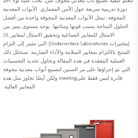
لتعلم كيفية تصنيع باب معدني مجوف آمن، يجب علينا أولاً أخذ
دورة تدريبية سريعة حول الأمن المعماري. الأبواب المعدنية
المجوفة: تمثل الأبواب المعدنية المجوفة واحدة من أفضل
الحلول المتاحة بسبب قوتها ومتانتها. يوجد مستوى يميز بين
الامتثال للمعايير الصناعية وتحقيق الامتثال لمعايير UL
(مختبرات Underwriters Laboratories) التي تشير إلى التزام
المنتج بالالتزام بمعايير السلامة والأداء الصارمة. سنحلل ذلك
العملية المعقدة في هذه المقالة ونحاول تحديد التحسينات
التي تم إجراؤها على مر السنين لتصنيع أبواب معدنية مجوفة
قادرة ليس فقط علىmeeting ولكن أيضًا تجاوز مثل هذه
المعايير العالية.