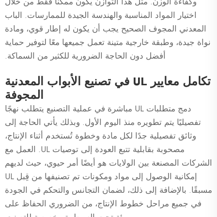
وكفاءة الوزن. مثل هذا التوازن يكون ممكنًا فقط من خلال
اختيار المواد المناسبة والهندسة الجيدة للممارسات. الباب
المعدني المجوف الصحيح يجب أن يكون له إطار قوي، ومادة
نواة جيدة، وطبقة خارجية متينة تعمل جميعها معًا لتوفير حماية
أفضل دون الحاجة الضرورية للكثير من السماكة.
تكامل معايير UL في تصنيع الأبواب المعدنية
المجوفة
دمج متطلبات UL مباشرة في عملية التصنيع يتطلب نهجًا
تفصيليًا يتم تطويره منذ اليوم الأول. وبذلك يأتي الحاجة إلى
وثائق تفصيلية جدًا لكل مادة وخطوة تُستخدم أثناء الإنتاج،
مصحوبة بقابلية تتبع العودة إلى توصيات UL. العمل مع
الشركات المصنعة بين الولايات هو أيضًا أمر حيوي، حيث لديهم
إمكانية الوصول إلى مواد ومكونات تم تصنيفها من قِبل UL
مسبقًا. بالإضافة إلى ذلك، لضمان التجانس والتحكم في الجودة
في جميع مراحل خطوط الإنتاج، من الضروري الحفاظ على