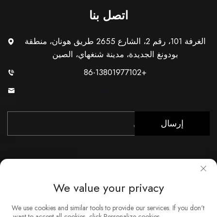
اتصل بنا
الغرفة 101، رقم 2، الشارع 2655 طريق هونان، منطقة
بودونغ الجديدة، مدينة شنغهاي، الصين
+86-13801977102
[email protected]
إرسال
We value your privacy
حقوق النشر © شركة شنغهاي Xunzhong للصناعة المحدودة. جميع
We use cookies and similar tools to provide our services. If you don't
الحقوق محفوظة
want to accept all cookies, click Personalize cookies.