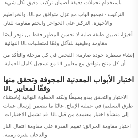
باستخدام تحملات دقيقة لضمان تركيب دقيق لكل شيء.
التركيب - تجميع الباب مع عزل متوافق مع UL، والخراطيم
والأجهزة. التركيز على الحواجز والختم مقاومة للنار.
أخيرًا، تطبيق طبقة صلبة لا تحسن المظهر فقط بل توفر أيضًا
مقاومة وظيفية للتآكل وفقًا لمتطلبات UL النهائية.
إنشاء سيطرة جودة صارمة: الفحص في كل مرحلة والتأكد من
أن كل منتج يتوافق مع معايير UL مع تسجيل كامل للعملية.
اختبار الأبواب المعدنية المجوفة وتحقق منها
وفقًا لمعايير UL
الاختبار والتحقق يبدو بسيطًا ولكنه الخطوة النهائية (باستثناء
طرق التسليم) في عملية الإنتاج. غالبًا ما يتضمن إرسال عينات
إلى منشأة اختبار معتمدة من قبل UL. قد تشمل الاختبارات:
اختبار مقاومة الحرائق: تقييم القدرة على مقاومة انتقال النار
والدخان لفترة زمنية.