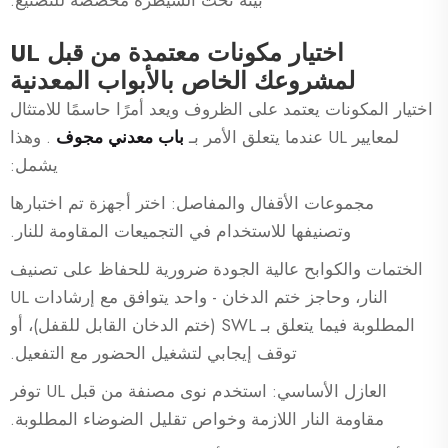
بيئة تحت السيطرة مخصصة للتصنيع.
اختيار مكونات معتمدة من قبل UL
لمشروعك الخاص بالأبواب المعدنية
اختيار المكونات يعتمد على الظروف ويعد أمرًا حاسمًا للامتثال
لمعايير UL عندما يتعلق الأمر بـ
باب معدني مجوف
. وهذا
يشمل:
مجموعات الأقفال والمفاصل: اختر أجهزة تم اختبارها
وتصنيفها للاستخدام في التجميعات المقاومة للنار.
الختمات والكوابح عالية الجودة ضرورية للحفاظ على تصنيف
النار، وحاجز ختم الدخان - واحد يتوافق مع إرشادات UL
المطلوبة فيما يتعلق بـ SWL (ختم الدخان القابل للقفل)، أو
توقف إيجابي لتشغيل الحضور مع التفعيل.
العازل الأساسي: استخدم نوى مصنفة من قبل UL توفر
مقاومة النار اللازمة وخواص تقليل الضوضاء المطلوبة.