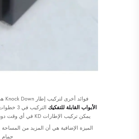
فوائد أخرى لتركيب إطار Knock Down هي بساطته في التركيب. إليك الفيديو الذي سيوضح لك كيفية
الأبواب القابلة للتفكيك
التركيب ف
يمكن تركيب الإطارات KD في أي وقت دون الحاجة إلى خبرة صناعية. لا حاجة لأدوات فاخرة أو برامج متقدمة.
الميزة الإضافية هي أن المزيد من المساحة ي
حمام أو