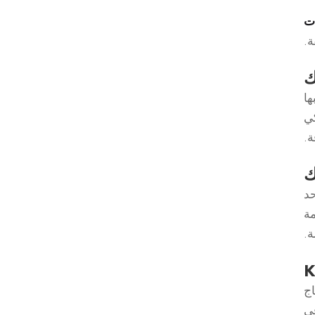
ات
ة.
ك
بها
كي
ة.
ك
حد
مة
ة.
حتاج
في