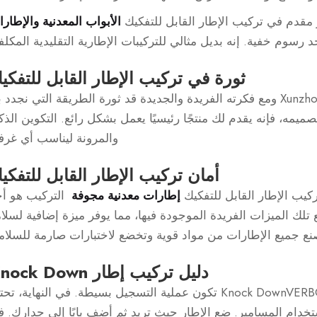
قدم في تركيب الإطار القابل للتفكيك
الأبواب المعدنية والإطار
 رسوم خفية. إنه بديل مثالي للتركيبات الإطارية التقليدية المكلف
ثورة في تركيب الإطار القابل للتفكي
تركيب الإطار القابل للتفكيك بواسطة Xunzhong ومع فكرته الفريدة والجديدة قد ثورة الطريقة التي نجدد 
تصميمه، فإنه يقدم لك منتجًا رئيسيًا يعمل بشكل رائع. التكوين الذ
والمرونة ليناسب أي غرف
أمان تركيب الإطار القابل للتفكي
ركيب الإطار القابل للتفكيك
إطارات معدنية مجوفة
التركيب هو أ
 تلك الميزات الفريدة الموجودة فيها، مما يوفر ميزة إضافية لسلا
صنع جميع الإطارات من مواد قوية وتخضع لاختبارات صارمة للسلام
دليل تركيب إطار Knock Down
للتثبيت باستخدام دليل تركيب إطار Knock DownVERBOSITY تكون عملية التسجيل بسيطة. في النهاية، ت
ستخدام المسامير. ضع الإطار حيث تريد ثم أضف بابًا إلى جدارك. 