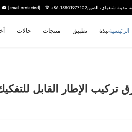
[email protected]
+86-13801977102
الرئيسية
نبذة
تطبيق
منتجات
حالات
أخب
ق تركيب الإطار القابل للتفكي