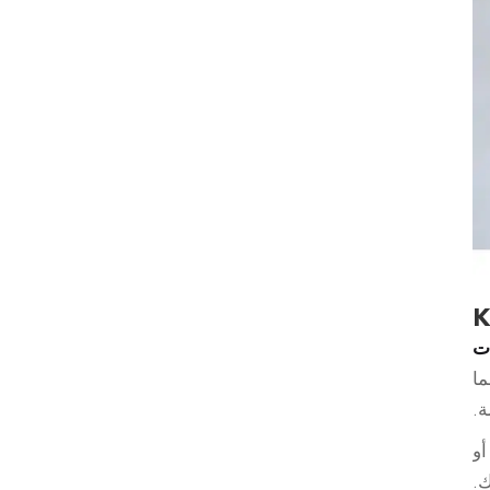
ت
ما
أو
ك.