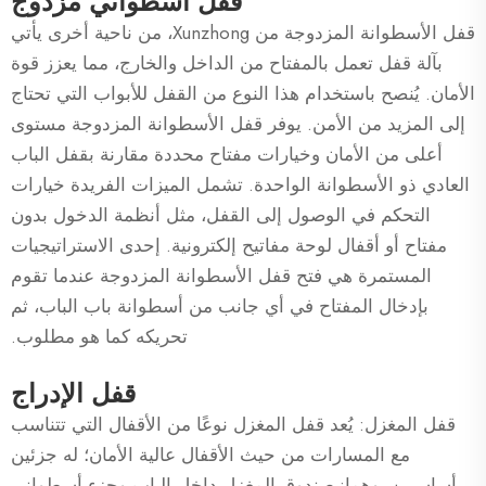
قفل أسطواني مزدوج
قفل الأسطوانة المزدوجة من Xunzhong، من ناحية أخرى يأتي
بآلة قفل تعمل بالمفتاح من الداخل والخارج، مما يعزز قوة
الأمان. يُنصح باستخدام هذا النوع من القفل للأبواب التي تحتاج
إلى المزيد من الأمن. يوفر قفل الأسطوانة المزدوجة مستوى
أعلى من الأمان وخيارات مفتاح محددة مقارنة بقفل الباب
العادي ذو الأسطوانة الواحدة. تشمل الميزات الفريدة خيارات
التحكم في الوصول إلى القفل، مثل أنظمة الدخول بدون
مفتاح أو أقفال لوحة مفاتيح إلكترونية. إحدى الاستراتيجيات
المستمرة هي فتح قفل الأسطوانة المزدوجة عندما تقوم
بإدخال المفتاح في أي جانب من أسطوانة باب الباب، ثم
تحريكه كما هو مطلوب.
قفل الإدراج
قفل المغزل: يُعد قفل المغزل نوعًا من الأقفال التي تتناسب
مع المسارات من حيث الأقفال عالية الأمان؛ له جزئين
أساسيين، وهما: صندوق المغزل داخل الباب وجزء أسطواني