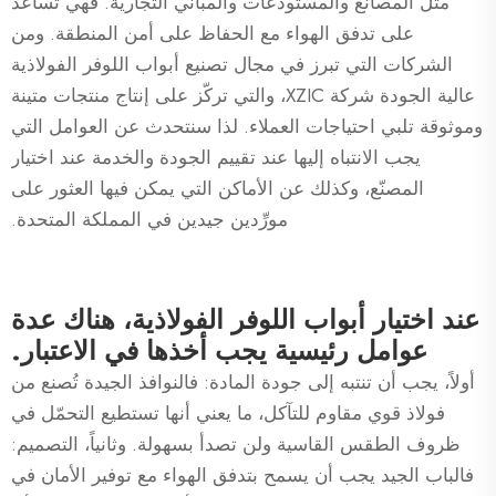
مثل المصانع والمستودعات والمباني التجارية. فهي تساعد
على تدفق الهواء مع الحفاظ على أمن المنطقة. ومن
الشركات التي تبرز في مجال تصنيع أبواب اللوفر الفولاذية
عالية الجودة شركة XZIC، والتي تركّز على إنتاج منتجات متينة
وموثوقة تلبي احتياجات العملاء. لذا سنتحدث عن العوامل التي
يجب الانتباه إليها عند تقييم الجودة والخدمة عند اختيار
المصنّع، وكذلك عن الأماكن التي يمكن فيها العثور على
مورِّدين جيدين في المملكة المتحدة.
عند اختيار أبواب اللوفر الفولاذية، هناك عدة
عوامل رئيسية يجب أخذها في الاعتبار.
أولاً، يجب أن تنتبه إلى جودة المادة: فالنوافذ الجيدة تُصنع من
فولاذ قوي مقاوم للتآكل، ما يعني أنها تستطيع التحمّل في
ظروف الطقس القاسية ولن تصدأ بسهولة. وثانياً، التصميم:
فالباب الجيد يجب أن يسمح بتدفق الهواء مع توفير الأمان في