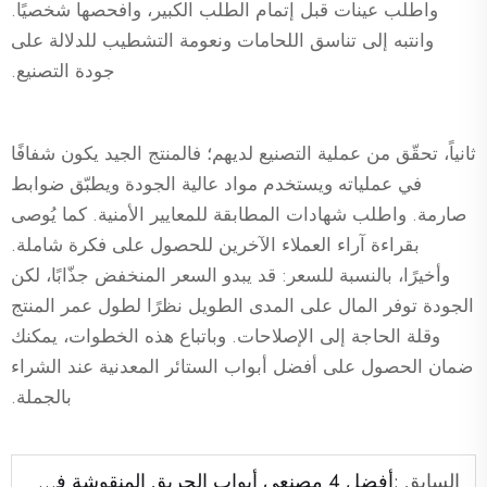
واطلب عينات قبل إتمام الطلب الكبير، وافحصها شخصيًا.
وانتبه إلى تناسق اللحامات ونعومة التشطيب للدلالة على
جودة التصنيع.
ثانياً، تحقّق من عملية التصنيع لديهم؛ فالمنتج الجيد يكون شفافًا
في عملياته ويستخدم مواد عالية الجودة ويطبّق ضوابط
صارمة. واطلب شهادات المطابقة للمعايير الأمنية. كما يُوصى
بقراءة آراء العملاء الآخرين للحصول على فكرة شاملة.
وأخيرًا، بالنسبة للسعر: قد يبدو السعر المنخفض جذّابًا، لكن
الجودة توفر المال على المدى الطويل نظرًا لطول عمر المنتج
وقلة الحاجة إلى الإصلاحات. وباتباع هذه الخطوات، يمكنك
ضمان الحصول على أفضل أبواب الستائر المعدنية عند الشراء
بالجملة.
السابق :
أفضل 4 مصنعي أبواب الحريق المنقوشة في أستراليا