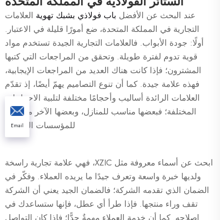
الستائر الفولاذية في المملكة المتحدة
عند البحث عن الأفضل
باب فولاذي بشبك تهوية
العلامات
التجارية في المملكة المتحدة، ضع أمورًا قليلة في الاعتبار.
أولًا: جودة الأبواب. فالعلامات التجارية الجيدة تستخدم مواد
قوية تدوم لفترة طويلة. وتحقق من المراجعات التي كتبها
المشترون؛ فإذا كانت هناك العديد من المراجعات الإيجابية،
فهذه علامة جيدة. كما أن تنوع التصاميم يهمّ أيضًا، إذ تقدّم
العلامات الرائدة أساليب وأحجامًا مختلفة لتلبية الاحتياجات
المختلفة؛ فبعضها مناسب للمنازل، وبعضها الآخر مخصص
للمؤسسات التجارية.
Email
ابحث عن أسماء معروفة مثل XZIC، فهي علامة تجارية راسخة
ولديها خبرة واسعة وتعرف جيدًا ما يريده العملاء. وفكّر في
الضمان الذي تقدمه الشركة؛ فالضمان الجيد يعني أن الشركة
تقف وراء منتجها. فإذا طرأ أي عطل، فإنها ستساعدك في
إصلاحه. كما أن خدمة العملاء مهمةٌ جدًّا؛ فإذا كان التواصل