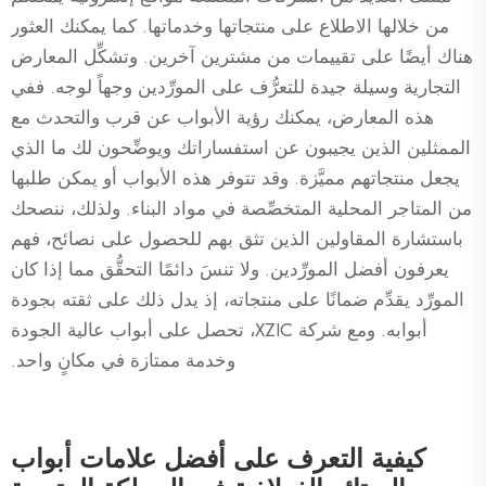
من خلالها الاطلاع على منتجاتها وخدماتها. كما يمكنك العثور
هناك أيضًا على تقييمات من مشترين آخرين. وتشكِّل المعارض
التجارية وسيلة جيدة للتعرُّف على المورِّدين وجهاً لوجه. ففي
هذه المعارض، يمكنك رؤية الأبواب عن قرب والتحدث مع
الممثلين الذين يجيبون عن استفساراتك ويوضِّحون لك ما الذي
يجعل منتجاتهم مميَّزة. وقد تتوفر هذه الأبواب أو يمكن طلبها
من المتاجر المحلية المتخصِّصة في مواد البناء. ولذلك، ننصحك
باستشارة المقاولين الذين تثق بهم للحصول على نصائح، فهم
يعرفون أفضل المورِّدين. ولا تنسَ دائمًا التحقُّق مما إذا كان
المورِّد يقدِّم ضمانًا على منتجاته، إذ يدل ذلك على ثقته بجودة
أبوابه. ومع شركة XZIC، تحصل على أبواب عالية الجودة
وخدمة ممتازة في مكانٍ واحد.
كيفية التعرف على أفضل علامات أبواب