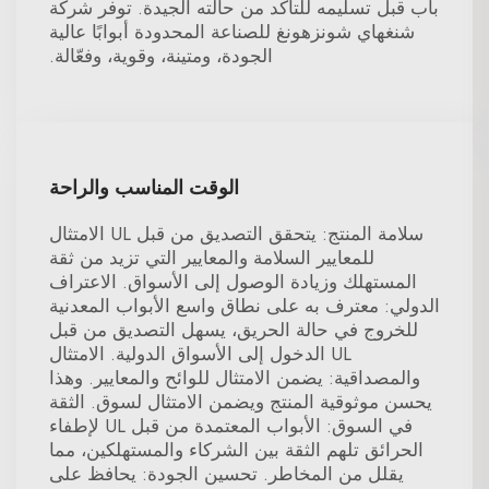
باب قبل تسليمه للتأكد من حالته الجيدة. توفر شركة
شنغهاي شونزهونغ للصناعة المحدودة أبوابًا عالية
الجودة، ومتينة، وقوية، وفعّالة.
الوقت المناسب والراحة
سلامة المنتج: يتحقق التصديق من قبل UL الامتثال
للمعايير السلامة والمعايير التي تزيد من ثقة
المستهلك وزيادة الوصول إلى الأسواق. الاعتراف
الدولي: معترف به على نطاق واسع الأبواب المعدنية
للخروج في حالة الحريق، يسهل التصديق من قبل
UL الدخول إلى الأسواق الدولية. الامتثال
والمصداقية: يضمن الامتثال للوائح والمعايير. وهذا
يحسن موثوقية المنتج ويضمن الامتثال لسوق. الثقة
في السوق: الأبواب المعتمدة من قبل UL لإطفاء
الحرائق تلهم الثقة بين الشركاء والمستهلكين، مما
يقلل من المخاطر. تحسين الجودة: يحافظ على