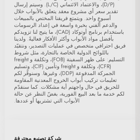
(D/P)، والاعتماد الائتماني (L/C). وسيتم إرسال
تقدير سعر أي مشروع معقد يتعلق بالأبواب خلال
أسبوعٍ واحد. ويتمتع فريقنا المختص بالمبيعات
والدعم الفني بخبرة واسعة في إعداد الرسومات
باستخدام برنامج أوتوكاد (CAD)، ما يتيح لنا تزويدكم
بأفضل مواد الأبواب وأكثر الأفكار فعاليةً. ولدينا
فريق احترافي متخصص في عمليات التصدير، ونتقيّد
باللوائح الدولية الخاصة بالتجارة، مثل شروط
التسليم: على ظهر السفينة (FOB)، وتكلفة و freight
(CFR)، وتكلفة و freight وتأمين (CIF)، وتسليم
الجمركة المدفوعة (DDP)، وغيرها. وسنوفّر لكم
تعليمات تركيب أبواب الخروج المعدنية المقاومة
للحريق في حال واجهتم أية مشكلات. كما سنقدّم
لكم خدمة ما بعد البيع الفورية، بغضّ النظر عن حالة
الأبواب التي تشتريها أو عددها.
شركة تصنيع محترفة