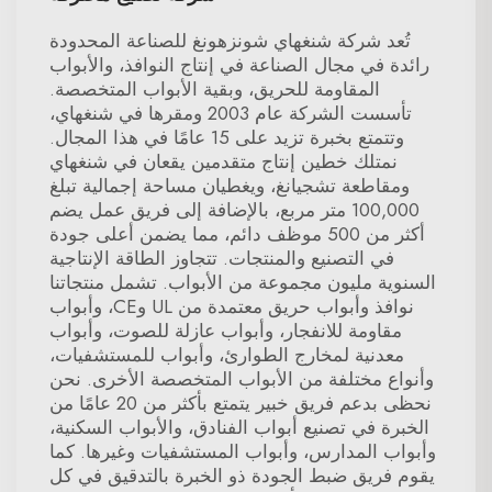
تُعد شركة شنغهاي شونزهونغ للصناعة المحدودة
رائدة في مجال الصناعة في إنتاج النوافذ، والأبواب
المقاومة للحريق، وبقية الأبواب المتخصصة.
تأسست الشركة عام 2003 ومقرها في شنغهاي،
وتتمتع بخبرة تزيد على 15 عامًا في هذا المجال.
نمتلك خطين إنتاج متقدمين يقعان في شنغهاي
ومقاطعة تشجيانغ، ويغطيان مساحة إجمالية تبلغ
100,000 متر مربع، بالإضافة إلى فريق عمل يضم
أكثر من 500 موظف دائم، مما يضمن أعلى جودة
في التصنيع والمنتجات. تتجاوز الطاقة الإنتاجية
السنوية مليون مجموعة من الأبواب. تشمل منتجاتنا
نوافذ وأبواب حريق معتمدة من UL وCE، وأبواب
مقاومة للانفجار، وأبواب عازلة للصوت، وأبواب
معدنية لمخارج الطوارئ، وأبواب للمستشفيات،
وأنواع مختلفة من الأبواب المتخصصة الأخرى. نحن
نحظى بدعم فريق خبير يتمتع بأكثر من 20 عامًا من
الخبرة في تصنيع أبواب الفنادق، والأبواب السكنية،
وأبواب المدارس، وأبواب المستشفيات وغيرها. كما
يقوم فريق ضبط الجودة ذو الخبرة بالتدقيق في كل