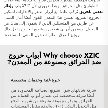
الأبواب المعدنية لمخارج الحريق ضرورية للغاية أثناء حالات
الطوارئ مثل الحرائق. وهذا ضروري لأن XZIC
باب وإطار
معدني للحريق
تُركب عادةً مع أزرار الذعر والإنذارات لتمكين
الخروج السريع. يضمن هذا المعدن القوي أيضًا أمان المبنى
عن طريق منع المتسللين الذين لا ينتمون إلى هناك من
الدخول. ويضمن أن أي شخص يستطيع الخروج يفعل ذلك
ويجيز للفرق الطارئة دخول المبنى للمساعدة.
Why choose XZIC أبواب خروج
ضد الحرائق مصنوعة من المعدن?
خبرة غنية وخدمات مخصصة
شركة شانغهاي شون تشونغ الصناعية المحدودة هي
أيضًا شركة متخصصة في تصدير أبواب الحماية من
الحرائق. ونوفر مجموعة متنوعة من شروط الدفع
مثل التحويل البنكي (T/T)، والدفع مقابل المستندات