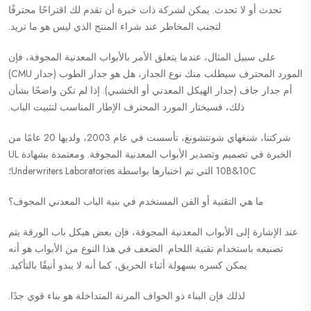
تحدث أو لا تحدث. يمكن لشركة ذات خبرة أن تقدم لك اقتراحًا محترفًا
لتجنب المخاطر عند شراء المنتج الذي ليس هو ما تريد.
على سبيل المثال، عندما يتعلق الأمر بالأبواب المعدنية المجوفة، فإن
المورد المحترف سيطلب منك نوع الجدار، هل هو جدار الطوب (جدار CMU)
أم جدار جاف (جدار الهيكل المعدني أو الخشبي). إذا لم تكن واضحًا بشأن
ذلك، فسيختار المورد المحترف الإطار المناسب لتثبيت الباب.
شركتنا، شنغهاي شونتشونغ، تأسست في عام 2003، ولديها 20 عامًا من
الخبرة في تصميم وتصدير الأبواب المعدنية المجوفة. ومعتمدة بشهادة UL
10B&10C التي تم اختبارها بواسطة Underwriters Laboratories؛
ما هي التقنية أو الفن المستخدم في بنية الباب المعدني المجوف؟
عند الإشارة إلى الأبواب المعدنية المجوفة، فإن بعض هيكل باب الورقة يتم
تصنيعه باستخدام تقنية اللحام. الضعف في هذا النوع من الأبواب هو أنه
يمكن كسره بسهولة أثناء الحريق، كما أنه لا يبدو أنيقًا بالتأكيد.
لذلك فإن البناء ذو الحواف المرنة المتداخلة هو بناء قوي جدًا.