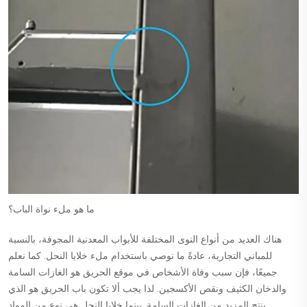
ما هو ملء نواة الباب؟
هناك العديد من أنواع النوى المختلفة للأبواب المعدنية المجوفة، بالنسبة
للمباني التجارية، عادةً ما نوصي باستخدام ملء خلايا النحل. كما نعلم
جميعًا، فإن سبب وفاة الأشخاص في موقع الحريق هو الغازات السامة
والدخان الكثيف ونقص الأكسجين. لذا يجب ألا تكون باب الحريق هو الذي
ينتج المزيد من الغازات السامة. بينما خلايا النحل هي نوع من المواد