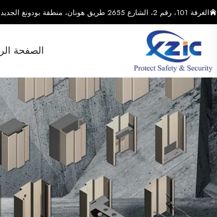
الغرفة 101، رقم 2، الشارع 2655 طريق هونان، منطقة بودونغ الجديدة، مدينة شنغهاي، الصين
الصفحة الر