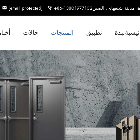
[email protected]
+86-13801977102
ئيسية
نبذة
تطبيق
المنتجات
حالات
أخبار