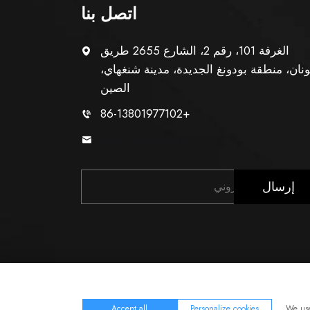
اتصل بنا
الغرفة 101، رقم 2، الشارع 2655 طريق
نان، منطقة بودونغ الجديدة، مدينة شنغهاي،
الصين
+86-13801977102
[email protected]
إرسال
المدونة
سياسة الخصوصية
Accept all
Personalize cookies
We use 