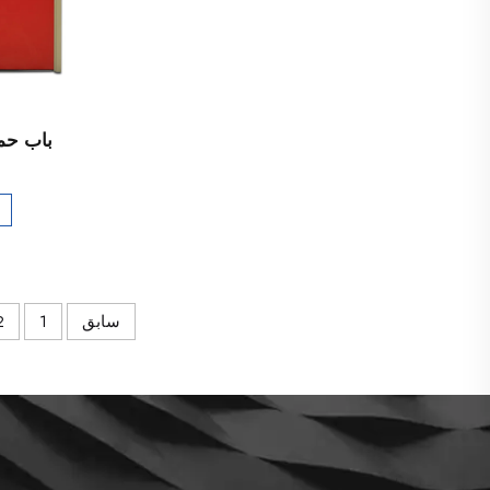
باب حما
سابق
1
2