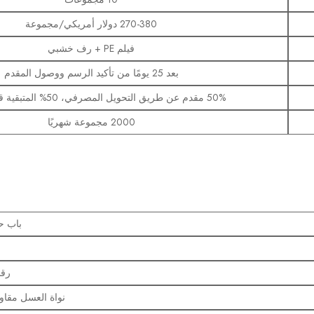
270-380 دولار أمريكي/مجموعة
فيلم PE + رف خشبي
بعد 25 يومًا من تأكيد الرسم ووصول المقدم
50% مقدم عن طريق التحويل المصرفي، 50% المتبقية قبل الشحن
2000 مجموعة شهريًا
باب ح
رقم 32/R39533
نواة العسل مقاومة