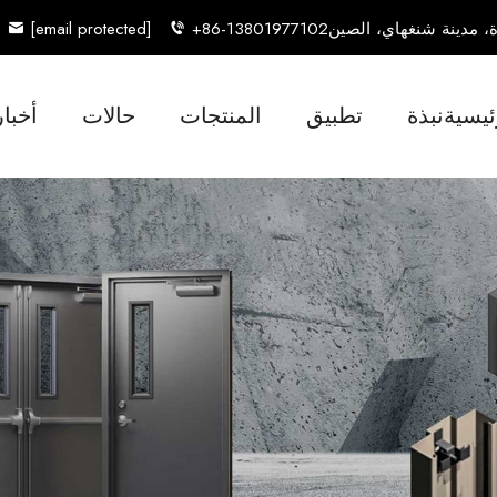
[email protected]
+86-13801977102
ئيسية
نبذة
تطبيق
المنتجات
حالات
أخبار