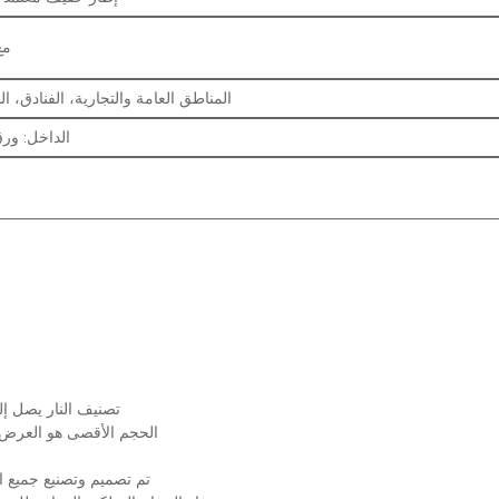
مع
المناطق العامة والتجارية، الفنادق، 
الداخل: ورق PE،托 palettes الخ
تصنيف النار يصل إلى 3 ساعات مع شهاد
الحجم الأقصى هو العرض 2888x الارتفاع 3104mm
تم تصميم وتصنيع جميع الأب