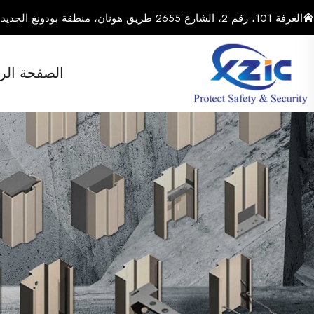
الغرفة 101، رقم 2، الشارع 2655 طريق هونان، منطقة بودونغ الجديدة، مدينة شنغهاي، الصين
الصفحة الر