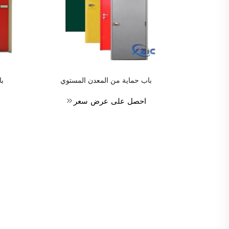
باب صلب فارغ مع شهادة UL
باب حماية من المعدن المستوي
با
لمدة 3 ساعات، أبواب
احصل على عرض سعر
لمرافق
ر