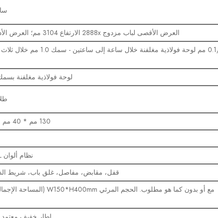
ساعة
العرض الأقصى لباب مزدوج 2888x الارتفاع 3104 مم؛ العرض الأدنى لسمك الباب 44.5 مم
لوحة فولاذية مغلفنة بسمك 1.5 مم أو حسب الط
طلا
130 مم * 40 مم * 57 مم أو حسب الطلب
نظام ألوان RAL، يمكن تخصيصه أيضًا.
قفل، مقابض، مفاصل، غلق باب، شريط الذ
إطار خفيف معتمد من UL. (رقم 534