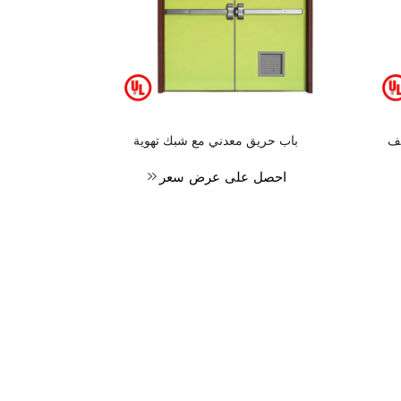
يف
باب حريق معدني مع شبك تهوية
أبواب حر
احصل على عرض سعر
احصل