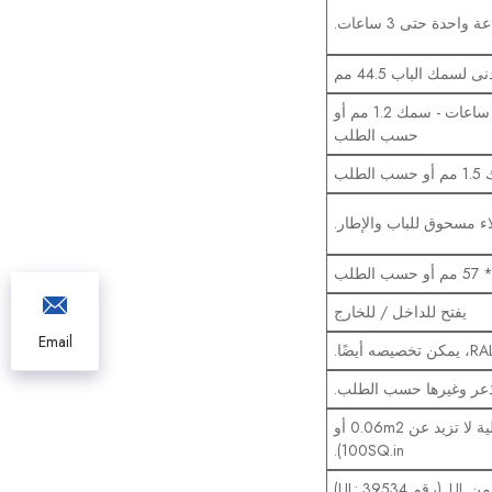
 واحدة حتى 3 ساعات.
0.1/1.2 مم لوحة فولاذية مغلفنة خلال ساعة إلى ساعتين - سمك 1.0 مم خلال ثلاث ساعات - سمك 1.2 مم أو
حسب الطلب
لب
ء مسحوق للباب والإطار.
يفتح للداخل / للخارج
Email
عر وغيرها حسب الطلب.
مع أو بدون كما هو مطلوب. الحجم المرئي W150*H400mm (المساحة الإجمالية لا تزيد عن 0.06m2 أو
100SQ.in).
UL: 39)