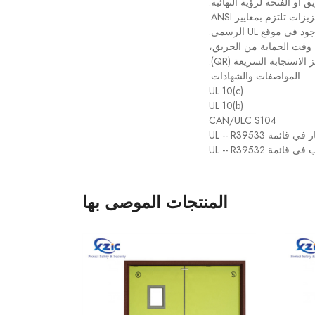
أو الفتحة لرؤية النهائية.
ات تلتزم بمعايير ANSI.
شهادة باب الحريق الخاصة بنا من UL، يمكنك التحقق من الشهادة المقابلة للحريق بناءً على الرقم الموجود في موقع UL الرسمي.
لومات العلامة: الصانع، وقت الحماية من الحريق،
استجابة السريعة (QR).
المواصفات والشهادات:
UL 10(c)
UL 10(b)
CAN/ULC S104
ئمة UL -- R39533
ئمة UL -- R39532
المنتجات الموصى بها