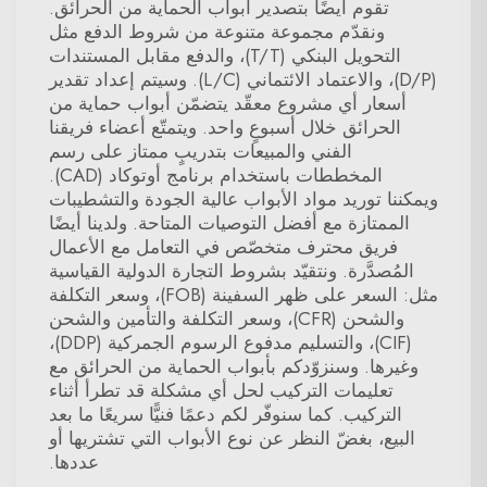
تقوم أيضًا بتصدير أبواب الحماية من الحرائق.
ونقدّم مجموعة متنوعة من شروط الدفع مثل
التحويل البنكي (T/T)، والدفع مقابل المستندات
(D/P)، والاعتماد الائتماني (L/C). وسيتم إعداد تقدير
أسعار أي مشروع معقّد يتضمّن أبواب حماية من
الحرائق خلال أسبوعٍ واحد. ويتمتّع أعضاء فريقنا
الفني والمبيعات بتدريبٍ ممتاز على رسم
المخططات باستخدام برنامج أوتوكاد (CAD).
ويمكننا توريد مواد الأبواب عالية الجودة والتشطيبات
الممتازة مع أفضل التوصيات المتاحة. ولدينا أيضًا
فريق محترف متخصّص في التعامل مع الأعمال
المُصدَّرة. ونتقيّد بشروط التجارة الدولية القياسية
مثل: السعر على ظهر السفينة (FOB)، وسعر التكلفة
والشحن (CFR)، وسعر التكلفة والتأمين والشحن
(CIF)، والتسليم مدفوع الرسوم الجمركية (DDP)،
وغيرها. وسنزوّدكم بأبواب الحماية من الحرائق مع
تعليمات التركيب لحل أي مشكلة قد تطرأ أثناء
التركيب. كما سنوفّر لكم دعمًا فنيًّا سريعًا ما بعد
البيع، بغضّ النظر عن نوع الأبواب التي تشتريها أو
عددها.