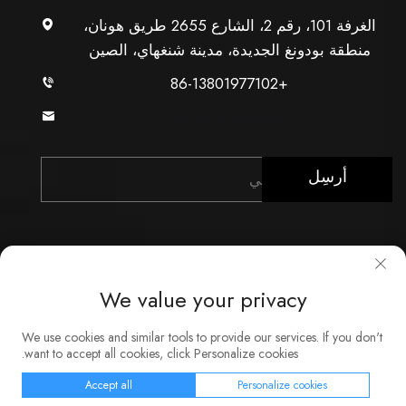
الغرفة 101، رقم 2، الشارع 2655 طريق هونان،
منطقة بودونغ الجديدة، مدينة شنغهاي، الصين
+86-13801977102
[email protected]
أرسِل
We value your privacy
حقوق النشر © شركة شنغهاي Xunzhong للصناعة المحدودة.
We use cookies and similar tools to provide our services. If you don't
جميع الحقوق محفوظة
want to accept all cookies, click Personalize cookies.
حول
اتصل بنا
الخدمة
المدونة
سياسة الخصوصية
Accept all
Personalize cookies