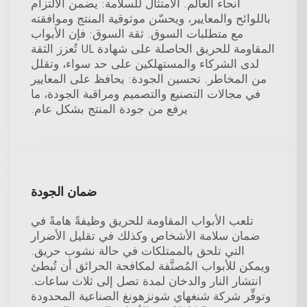
أنحاء العالم. الامتثال للسلامة: يضمن الالتزام
باللوائح والمعايير، ويحسّن موثوقية المنتج وموافقته
مع متطلبات السوق. ثقة السوق: فإن الأبواب
المقاومة للحريق الحاصلة على شهادة UL تُعزز الثقة
لدى الشركاء والمستهلكين على حد سواء، وتقلل
من المخاطر. تحسين الجودة: يحافظ على المعايير
في مجالات التصنيع والتصميم ومراقبة الجودة، ما
يرفع من جودة المنتج بشكل عام.
ضمان الجودة
تلعب الأبواب المقاومة للحريق وظيفةً هامةً في
ضمان سلامة الأشخاص وكذلك في تقليل الأضرار
التي تلحق بالممتلكات في حالة نشوب حريق.
ويمكن للأبواب المُصنَّفة لمكافحة الحرائق أن تُبطئ
انتشار النار والدخان لمدة تصل إلى ثلاث ساعات.
وتوفِّر شركة شنغهاي شونزهونغ الصناعية المحدودة