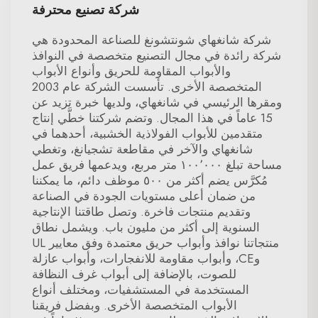
شركة تصنيع محترفة
شركة شانغهاي شونتشونغ للصناعة المحدودة هي
شركة رائدة في مجال التصنيع متخصصة في النوافذ
والأبواب المقاومة للحريق وأنواع الأبواب
المتخصصة الأخرى. تأسست الشركة عام 2003
ومقرها الرئيسي في شانغهاي، ولديها خبرة تزيد عن
15 عاماً في هذا المجال. وتضم شركتنا خطَّي إنتاج
متقدمين للأبواب الفولاذية الخشبية، أحدهما في
شانغهاي والآخر في مقاطعة تشجيانغ، وتغطي
مساحة تبلغ ١٠٠٬٠٠٠ متر مربع، ويدعمها فريق عمل
مُكرَّس يضم أكثر من ٥٠٠ موظف دائم، ما يمكننا
من ضمان أعلى مستويات الجودة في الصناعة
وتقديم منتجات فاخرة. وتصل طاقتنا الإنتاجية
السنوية إلى أكثر من مليون باب. ويشمل نطاق
منتجاتنا نوافذ وأبواب حريق معتمدة وفق معايير UL
وCE، وأبواب مقاومة للانفجارات، وأبواب عازلة
للصوت، بالإضافة إلى أبواب غرف النظافة
المستخدمة في المستشفيات، ومختلف أنواع
الأبواب المتخصصة الأخرى. وبفضل فريقنا