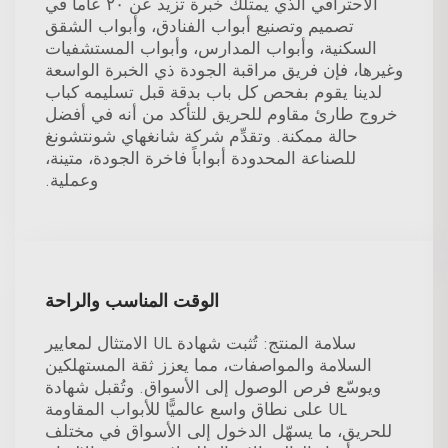
الاحترافي الذي يمتلك خبرة تزيد عن ٢٠ عاماً في
تصميم وتصنيع أبواب الفنادق، وأبواب الشقق
السكنية، وأبواب المدارس، وأبواب المستشفيات
وغيرها، فإن فريق مراقبة الجودة ذي الخبرة الواسعة
لدينا يقوم بفحص كل باب بدقة قبل تسليمه كباب
خروج طارئ مقاوم للحريق للتأكد من أنه في أفضل
حالة ممكنة. وتقدِّم شركة شانغهاي شونتشونغ
للصناعة المحدودة أبواباً فاخرة الجودة، متينة،
وعملية.
الوقت المناسب والراحة
سلامة المنتج: تُثبت شهادة UL الامتثال لمعايير
السلامة والمواصفات، مما يعزز ثقة المستهلكين
ويوسّع فرص الوصول إلى الأسواق. وتُقبل شهادة
UL على نطاق واسع عالميًّا للأبواب المقاومة
للحريق، ما يسهّل الدخول إلى الأسواق في مختلف