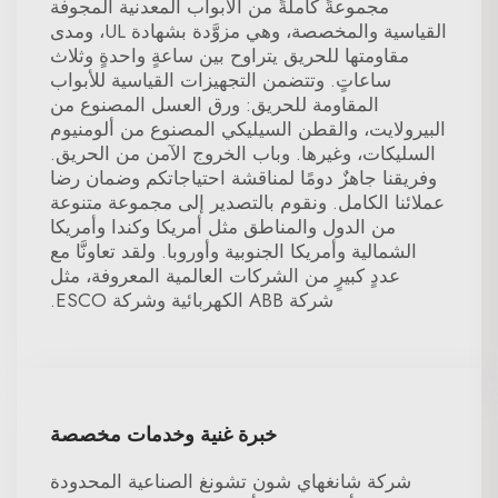
مجموعةً كاملةً من الأبواب المعدنية المجوفة
القياسية والمخصصة، وهي مزوَّدة بشهادة UL، ومدى
مقاومتها للحريق يتراوح بين ساعةٍ واحدةٍ وثلاث
ساعاتٍ. وتتضمن التجهيزات القياسية للأبواب
المقاومة للحريق: ورق العسل المصنوع من
البيرولايت، والقطن السيليكي المصنوع من ألومنيوم
السليكات، وغيرها. وباب الخروج الآمن من الحريق.
وفريقنا جاهزٌ دومًا لمناقشة احتياجاتكم وضمان رضا
عملائنا الكامل. ونقوم بالتصدير إلى مجموعة متنوعة
من الدول والمناطق مثل أمريكا وكندا وأمريكا
الشمالية وأمريكا الجنوبية وأوروبا. ولقد تعاونَّا مع
عددٍ كبيرٍ من الشركات العالمية المعروفة، مثل
شركة ABB الكهربائية وشركة ESCO.
خبرة غنية وخدمات مخصصة
شركة شانغهاي شون تشونغ الصناعية المحدودة