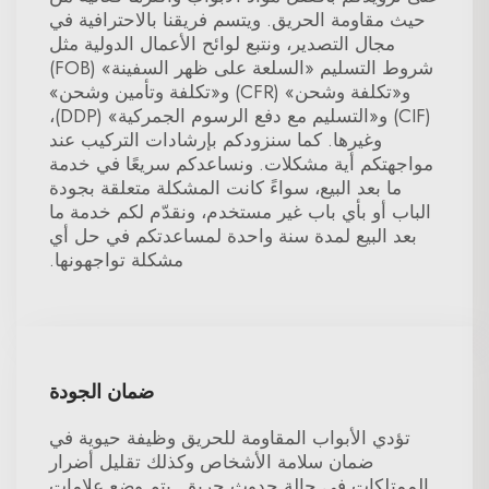
حيث مقاومة الحريق. ويتسم فريقنا بالاحترافية في
مجال التصدير، ونتبع لوائح الأعمال الدولية مثل
شروط التسليم «السلعة على ظهر السفينة» (FOB)
و«تكلفة وشحن» (CFR) و«تكلفة وتأمين وشحن»
(CIF) و«التسليم مع دفع الرسوم الجمركية» (DDP)،
وغيرها. كما سنزودكم بإرشادات التركيب عند
مواجهتكم أية مشكلات. ونساعدكم سريعًا في خدمة
ما بعد البيع، سواءً كانت المشكلة متعلقة بجودة
الباب أو بأي باب غير مستخدم، ونقدّم لكم خدمة ما
بعد البيع لمدة سنة واحدة لمساعدتكم في حل أي
مشكلة تواجهونها.
ضمان الجودة
تؤدي الأبواب المقاومة للحريق وظيفة حيوية في
ضمان سلامة الأشخاص وكذلك تقليل أضرار
الممتلكات في حالة حدوث حريق. يتم وضع علامات