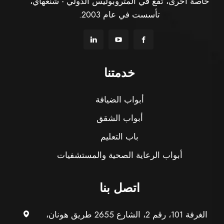
خاصة أخرى، تقع في المتروبوليس الدولي - شنغهاي،
تأسست في عام 2003.
خدمتنا
أبواب الضيافة
أبواب الشقق
باب التعليم
أبواب الرعاية الصحية والمستشفيات
اتصل بنا
الغرفة 101، رقم 2، الشارع 2655 طريق هونان،