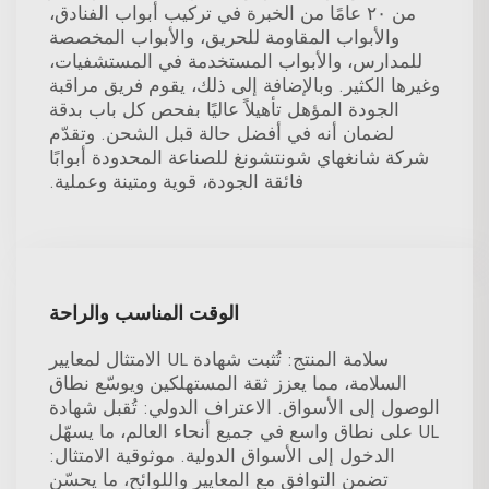
من ٢٠ عامًا من الخبرة في تركيب أبواب الفنادق،
والأبواب المقاومة للحريق، والأبواب المخصصة
للمدارس، والأبواب المستخدمة في المستشفيات،
وغيرها الكثير. وبالإضافة إلى ذلك، يقوم فريق مراقبة
الجودة المؤهل تأهيلاً عاليًا بفحص كل باب بدقة
لضمان أنه في أفضل حالة قبل الشحن. وتقدّم
شركة شانغهاي شونتشونغ للصناعة المحدودة أبوابًا
فائقة الجودة، قوية ومتينة وعملية.
الوقت المناسب والراحة
سلامة المنتج: تُثبت شهادة UL الامتثال لمعايير
السلامة، مما يعزز ثقة المستهلكين ويوسّع نطاق
الوصول إلى الأسواق. الاعتراف الدولي: تُقبل شهادة
UL على نطاق واسع في جميع أنحاء العالم، ما يسهّل
الدخول إلى الأسواق الدولية. موثوقية الامتثال:
تضمن التوافق مع المعايير واللوائح، ما يحسّن