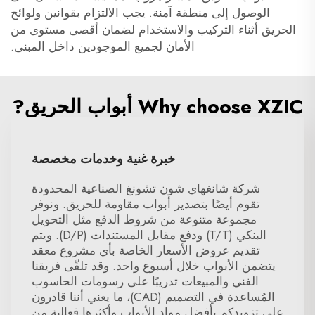
الوصول إلى منطقة آمنة. يجب الالتزام بقوانين ولوائح
الحريق أثناء التركيب والاستخدام لضمان أقصى مستوى من
الأمان لجميع الموجودين داخل المبنى.
Why choose XZIC أبواب الحريق?
خبرة غنية وخدمات مخصصة
شركة شانغهاي شون تشونغ الصناعية المحدودة
تقوم أيضًا بتصدير أبواب مقاومة للحريق. ونوفر
مجموعة متنوعة من شروط الدفع مثل التحويل
البنكي (T/T) ودفع مقابل المستندات (D/P). ويتم
تقديم عروض الأسعار الخاصة بأي مشروع معقد
يتضمن الأبواب خلال أسبوع واحد. وقد تلقّى فريقنا
الفني والمبيعات تدريبًا على رسومات الحاسوب
المُساعدة في التصميم (CAD)، ما يعني أننا قادرون
على تزويدكم بأفضل مواد الأبواب وأكثرها فعالية من