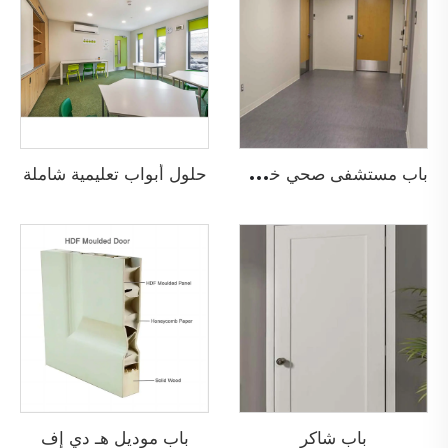
ب
اب مستشفى صحي خشبي مضاد للحريق
حلول أبواب تعليمية شاملة
باب شاكر
باب موديل هـ دي إف