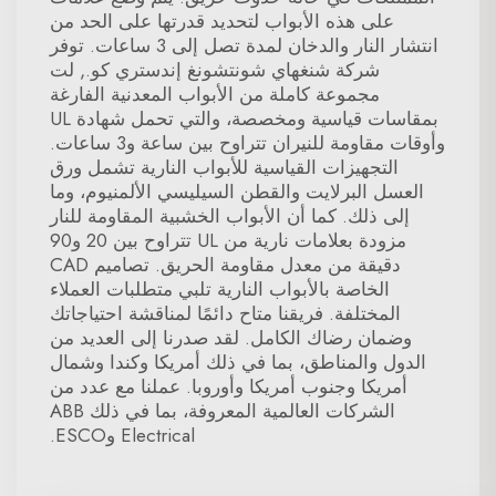
على هذه الأبواب لتحديد قدرتها على الحد من
انتشار النار والدخان لمدة تصل إلى 3 ساعات. توفر
شركة شنغهاي شونتشونغ إندستري كو., لت
مجموعة كاملة من الأبواب المعدنية الفارغة
بمقاسات قياسية ومخصصة، والتي تحمل شهادة UL
وأوقات مقاومة للنيران تتراوح بين ساعة و3 ساعات.
التجهيزات القياسية للأبواب النارية تشمل ورق
العسل البرلايت والقطن السيليسي الألمنيوم، وما
إلى ذلك. كما أن الأبواب الخشبية المقاومة للنار
مزودة بعلامات نارية من UL تتراوح بين 20 و90
دقيقة من معدل مقاومة الحريق. تصاميم CAD
الخاصة بالأبواب النارية تلبي متطلبات العملاء
المختلفة. فريقنا متاح دائمًا لمناقشة احتياجاتك
وضمان رضاك الكامل. لقد صدرنا إلى العديد من
الدول والمناطق، بما في ذلك أمريكا وكندا وشمال
أمريكا وجنوب أمريكا وأوروبا. عملنا مع عدد من
الشركات العالمية المعروفة، بما في ذلك ABB
Electrical وESCO.