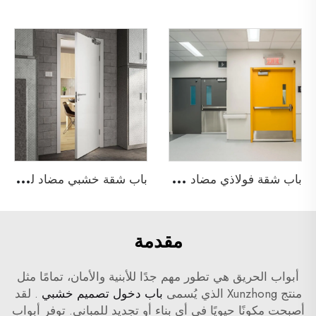
ب
اب شقة فولاذي مضاد للحريق
ب
اب شقة خشبي مضاد للحريق
مقدمة
أبواب الحريق هي تطور مهم جدًا للأبنية والأمان، تمامًا مثل
منتج Xunzhong الذي يُسمى
باب دخول تصميم خشبي
. لقد
أصبحت مكونًا حيويًا في أي بناء أو تجديد للمباني. توفر أبواب