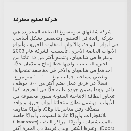
شركة تصنيع محترفة
شركة شانغهاي شونتشونغ للصناعة المحدودة هي
شركة رائدة في التصنيع، وتتخصص بشكل أساسي
في أبواب النوافذ، والأبواب المقاومة للحريق، وأنواع
الأبواب الخاصة الأخرى. تأسست الشركة عام 2003
ومقرها في شانغهاي، وتتمتع بأكثر من 15 عامًا من
الخبرة الصناعية. ولديها خطّا إنتاج متقدّمان جدًّا،
أحدهما في شانغهاي والآخر في مقاطعة تشجيانغ،
وتغطّي مساحة إجمالية تبلغ ١٠٠٬٠٠٠ متر مربع،
فضلاً عن فريق عمل يضم أكثر من ٥٠٠ موظف
دائم. وهذا يضمن جودة عالية جدًّا في الحِرَفية. كما
تتجاوز الطاقة الإنتاجية السنوية مليون مجموعة من
الأبواب. ويشمل نطاق منتجاتنا أبواب حريق ونوافذ
مصدَّقة وفق معايير UL وCE، وأبوابًا مقاومة
للانفجارات، وأبوابًا عازلة للصوت، وأبوابًا خاصة
بالمستشفيات، وأبوابًا لمراكز التنقية (Cleanroom
Doors)، وغيرها الكثير. ولدى فريقنا ذي الخبرة أكثر