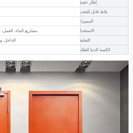
إطار خفيف
بلاط قابل للتعديل
المميزات
الاستخدام
مشاريع البناء، العمل، 
التغليف
الداخل: ورق PE، الخارج: عبوة مزدوجة من الك
الكمية الدنيا للطلب