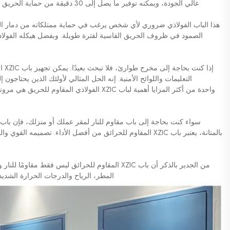
عالي الجودة، ويمكنه توفير ما يصل إلى 30 دقيقة من حماية الحريق - مما يمنحك وقتًا ثمينًا لإخلاء المبنى واستدعاء المساعدة.
هذا الباب الفولاذي ضروري لأي شخص يرغب في حماية ممتلكاته من دمار الح
الصمود في ظروف الحريق القاسية لفترة طويلة. وبفضل هيكله الفولاذي 
إذا 
التعليمات واللوائح الأمنية. إنه الحل المثالي لأولئك الذين يحتاجو
واحدة من أكثر المزايا أهمية لباب XZIC الفولاذ
بالمتانة، يعتبر باب XZIC المقاوم للحرائق من أفضل الأداء. تصمي
من الجدير بالذكر أن باب XZIC المقاوم للحرائق ليس فقط 
المطر، الرياح والدرجات الحرارة الشد