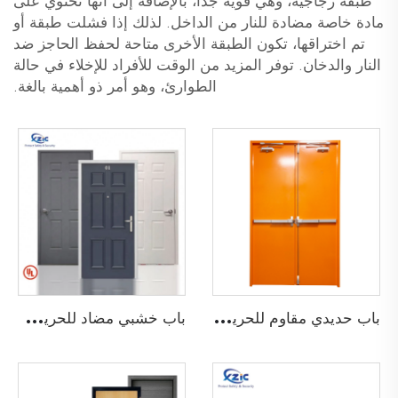
طبقة زجاجية، وهي قوية جدًا، بالإضافة إلى أنها تحتوي على
مادة خاصة مضادة للنار من الداخل. لذلك إذا فشلت طبقة أو
تم اختراقها، تكون الطبقة الأخرى متاحة لحفظ الحاجز ضد
النار والدخان. توفر المزيد من الوقت للأفراد للإخلاء في حالة
الطوارئ، وهو أمر ذو أهمية بالغة.
ب
اب حديدي مقاوم للحريق لمدة 30 دقيقة باب حديدي مضاد للحريق مخرج طوارئ باب معدني للطوارئ
ب
اب خشبي مضاد للحريق بنمط شاكر أو تشكيلات خشبية مصنف من قبل UL لمدة 20-90 دقيقة مع شهادة UL