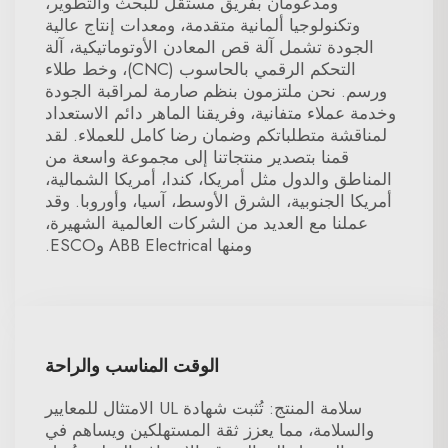
ومدعومان بفريق مستقل للبحث والتطوير،
وتكنولوجيا ألمانية متقدمة، ومعدات إنتاج عالية
الجودة تشمل آلة قص المعادن الأوتوماتيكية، آلة
التحكم الرقمي بالحاسوب (CNC)، وخط طلاء
ورسم. نحن ملتزمون بنظم صارمة لمراقبة الجودة
وخدمة عملاء متفانية، وفريقنا الماهر دائم الاستعداد
لمناقشة متطلباتكم وضمان رضا كامل للعملاء. لقد
قمنا بتصدير منتجاتنا إلى مجموعة واسعة من
المناطق والدول مثل أمريكا، كندا، أمريكا الشمالية،
أمريكا الجنوبية، الشرق الأوسط، آسيا، وأوروبا. وقد
عملنا مع العديد من الشركات العالمية الشهيرة،
ومنها ABB Electrical وESCO.
الوقت المناسب والراحة
سلامة المنتج: تُثبت شهادة UL الامتثال للمعايير
والسلامة، مما يعزز ثقة المستهلكين ويساهم في