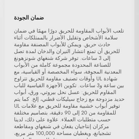
ضمان الجودة
تلعب الأبواب المقاومة للحريق دورًا مهمًا في ضمان
سلامة الأشخاص وتقليل الأضرار بالممتلكات أثناء
حادث حريق. ويمكن للأبواب المصنفة مقاومة
للحريق أن تمنع انتشار النيران والدخان لمدة تصل
إلى 3 ساعات. توفر شركة شنغهاي شونزهونغ
للصناعة المحدودة مجموعة كاملة من الأبواب
المعدنية المجوفة، سواء المخصصة أو القياسية، مع
شهادة UL وأوقات تصنيف مقاومة للحريق تتراوح
بين ساعة و3 ساعات. تكوين الأجهزة القياسية للباب
المقاوم للحريق: عسل نحل بيروتي، ورق، أبواب
حديد مزدوجة مع زجاج سيليكات قطني، إلخ. كما يتم
توفير أبواب خشبية مقاومة للحريق مع علامات UL
للمقاومة من 20 إلى 90 دقيقة، بتصاميم مختلفة
حسب متطلبات العملاء. علاوة على ذلك، لدينا
مركزان إنتاجيان يقعان في شنغهاي ومقاطعة
تشجيانغ، ويغطيان مساحة 100,000 متر مربع،