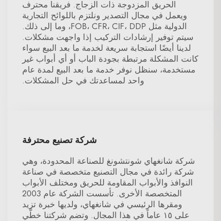
الحريق المزدوجة ذات الزجاج. فريقنا محترف
ويعمل في مجال التصدير ونلتزم باللوائح التجارية
الدولية مثل FOB، CFR، CIF، DDP، وما إلى ذلك.
سيتم توفير إرشادات التركيب إذا واجهت مشكلات.
لدينا أيضًا استجابة سريعة لخدمة ما بعد البيع سواء
كانت المشكلة مرتبطة بجودة الباب أو أي أبواب غير
مستخدمة، سنظل نوفر خدمة ما بعد البيع لمدة عام
واحد لمساعدتك في حل المشكلات.
شركة تصنيع محترفة
شركة شانغهاي شونتشونغ للصناعة المحدودة، وهي
شركة رائدة في مجال التصنيع متخصصة في صناعة
النوافذ والأبواب المقاومة للحريق ومختلف الأبواب
المتخصصة الأخرى. تأسست الشركة عام 2003
ومقرها الرئيسي في شانغهاي، ولديها خبرة تزيد
على ١٥ عاماً في هذا المجال. وتضم شركتنا خطَّي