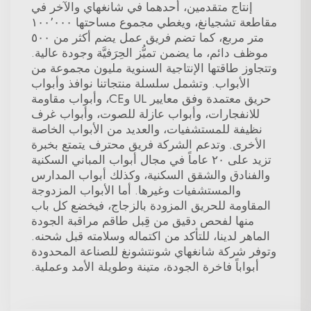
إنتاج متقدمين، أحدهما في شانغهاي والآخر في
مقاطعة تشجيانغ، ويغطي مجموع مساحتها ١٠٠٬٠٠٠
متر مربع، كما تضم فريق عمل يضم أكثر من ٥٠٠
موظف دائم، ما يضمن تميُّز الحِرَفيَّة وجودة عالية.
وتتجاوز طاقتها الإنتاجية السنوية مليون مجموعة من
الأبواب. وتشمل سلسلة منتجاتنا نوافذ وأبواب
حريق معتمدة وفق معايير UL وCE، وأبواب مقاومة
للانفجارات، وأبواب عازلة للصوت، وأبواب غرف
نظيفة للمستشفيات، والعديد من الأبواب الخاصة
الأخرى. وتدعم الشركة فريق محترف يتمتع بخبرة
تزيد على ٢٠ عاماً في مجال أبواب المباني السكنية
والفنادق والشقق السكنية، وكذلك أبواب المدارس
والمستشفيات وغيرها. أما الأبواب المزدوجة
المقاومة للحريق المزودة بالزجاج، فيخضع كل باب
منها لفحص دقيق من قِبل طاقم مراقبة الجودة
الماهر لدينا، للتأكد من اكتماله وسلامته قبل شحنه.
وتوفر شركة شانغهاي شونتشونغ للصناعة المحدودة
أبواباً فاخرة الجودة، متينة وطويلة الأمد وعملية.