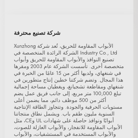
شركة تصنيع محترفة
الأبواب المقاومة للحريق، تُعد شركة Xunzhong
Industry Co., Ltd الشركة الرائدة المتخصصة في
تصنيع النوافذ والأبواب المقاومة للحريق وأبواب
متخصصة أخرى. تأسست الشركة عام 2003 ومقرها
في شنغهاي، ولديها أكثر من 15 عامًا من الخبرة في
هذا المجال. وتضم شركتنا خطين إنتاج متطورين في
شنغهاي ومقاطعة تشجيانغ، ويغطيان مساحة إجمالية
تبلغ 100,000 متر مربع، إلى جانب فريق عمل يضم
أكثر من 500 موظف دائم، مما يضمن أعلى
مستويات الحرفية والجودة. وتتجاوز الطاقة الإنتاجية
السنوية مليون طقم باب. ويشمل نطاق منتجاتنا
أبوابًا ونوافذ حاصلة على شهادات UL وCE، مثل
الأبواب المقاومة للانفجار، والأبواب العازلة للصوت،
والأبواب المستخدمة في المستشفيات، والأبواب