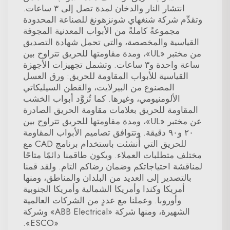
انتشار النار والدخان لمدة تصل إلى ٣ ساعات.
وتقدِّم شركة شنغهاي شونزهونغ للصناعة المحدودة
مجموعةً كاملةً من الأبواب المعدنية المجوفة
القياسية والمخصصة، والتي تحمل شهادة التصديق
من مختبر «UL»، ومدة مقاومتها للحريق تتراوح بين
ساعة واحدة و٣ ساعات. وتشمل تجهيزات الأجهزة
القياسية للأبواب المقاومة للحريق: ورق العسل
المصنوع من البيرلايت، والقطن السيليكاتي
الألومنيومي، وغيرها. كما تُزوَّد أبواب الخشب
المقاومة للحريق بعلامات مقاومة الحريق الصادرة
عن مختبر «UL»، ومدة مقاومتها للحريق تتراوح بين
٢٠ و٩٠ دقيقة. وتتوافق تصاميم الأبواب المقاومة
للحريق التي أُنشئت باستخدام برنامج CAD مع
مختلف متطلبات العملاء. ويكون طاقمنا دائمًا متاحًا
لمناقشة احتياجاتكم وضمان رضاكم التام. ولقد قمنا
بالتصدير إلى العديد من البلدان والمناطق، ومنها
أمريكا وكندا وأمريكا الشمالية وأمريكا الجنوبية
وأوروبا. وعملنا مع عددٍ من الشركات العالمية
الشهيرة، ومنها شركة «ABB Electrical» وشركة
«ESCO».