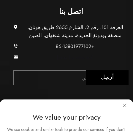
اتصل بنا
الغرفة 101، رقم 2، الشارع 2655 طريق هونان،
منطقة بودونغ الجديدة، مدينة شنغهاي، الصين
+86-13801977102
[email protected]
أرسِل
We value your privacy
حقوق النشر © شركة شنغهاي Xunzhong للصناعة المحدودة.
We use cookies and similar tools to provide our services. If you don't