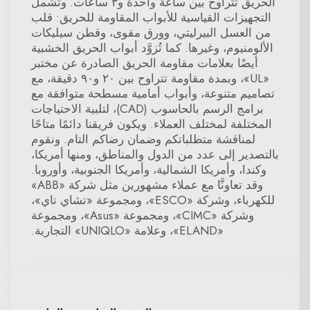
الحريق تتراوح بين ساعة واحدة و٣ ساعات. وتشمل
التجهيزات القياسية للأبواب المقاومة للحريق: قلب
من العسل البيرليتي، وورق مقوى، وقطن سيليكات
الألومنيوم، وغيرها. كما تُزوَّد أبواب الحريق الخشبية
أيضًا بعلامات مقاومة الحريق الصادرة عن مختبر
«UL»، وبمدة مقاومة تتراوح بين ٢٠ و٩٠ دقيقة، مع
تصاميم متنوعة، وأبواب أمامية مسطحة متوافقة مع
برامج الرسم بالحاسوب (CAD)، لتلبية الاحتياجات
المختلفة لمختلف العملاء. ويكون فريقنا دائمًا متاحًا
لمناقشة متطلباتكم وضمان رضاكم التام. ونقوم
بالتصدير إلى عدد من الدول والمناطق، ومنها أمريكا،
وكندا، وأمريكا الشمالية، وأمريكا الجنوبية، وأوروبا.
وقد تعاونَّا مع عملاء مشهورين مثل شركة «ABB»
للكهرباء، وشركة «ESCO»، ومجموعة «تشاي تاي»،
وشركة «CIMC»، ومجموعة «Asus»، ومجموعة
«ELAND»، وعلامة «UNIQLO» التجارية.