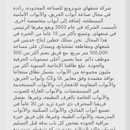
شركة شنغهاي شونزونغ للصناعة المحدودة، رائدة
في مجال صناعة أبواب الحريق، والأبواب الأمامية
المسطحة، إضافة إلى أبواب متخصصة أخرى.
تأسست الشركة في عام 2003 ويقع مقرها الرئيسي
في شنغهاي، وتتمتع بأكثر من 15 عاماً من الخبرة في
هذا المجال. نحن نمتلك خطين إنتاج حديثين في
شنغهاي ومقاطعة تشجيانغ، ويمتدان على مساحة
100,000 متر مربع، مع فريق يضم أكثر من 500
موظف دائم. مما يضمن أعلى مستويات الحرفية
والجودة. تبلغ طاقتنا الإنتاجية السنوية أكثر من
مليون مجموعة من الأبواب. يشمل نطاق منتجاتنا
نوافذ معتمدة وفق معايير UL وCE، وأبواب الحريق،
والأبواب المقاومة للانفجارات، والأبواب المستخدمة
في المستشفيات، والأبواب العازلة للصوت،
والأبواب الخاصة بالغرف النظيفة، وغيرها. بفضل
فريقنا المحترف ذي خبرة تزيد عن 20 عاماً في
تصنيع أبواب الفنادق، والأبواب السكنية، والأبواب
المدرسية، والأبواب الطبية، وغيرها، فإن فريق خبرة
مراقبة الجودة يفحص كل باب بدقة قبل التسليم
لضمان حالته المثالية. تقدم شركة شنغهاي شونزونغ