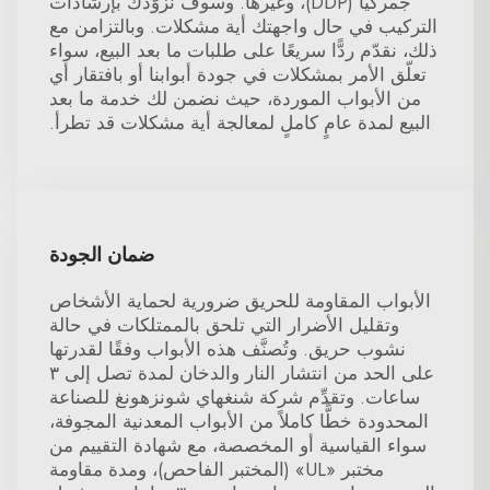
جمركيًّا (DDP)، وغيرها. وسوف نزوّدك بإرشادات
التركيب في حال واجهتك أية مشكلات. وبالتزامن مع
ذلك، نقدّم ردًّا سريعًا على طلبات ما بعد البيع، سواء
تعلّق الأمر بمشكلات في جودة أبوابنا أو بافتقار أي
من الأبواب الموردة، حيث نضمن لك خدمة ما بعد
البيع لمدة عامٍ كاملٍ لمعالجة أية مشكلات قد تطرأ.
ضمان الجودة
الأبواب المقاومة للحريق ضرورية لحماية الأشخاص
وتقليل الأضرار التي تلحق بالممتلكات في حالة
نشوب حريق. وتُصنَّف هذه الأبواب وفقًا لقدرتها
على الحد من انتشار النار والدخان لمدة تصل إلى ٣
ساعات. وتقدِّم شركة شنغهاي شونزهونغ للصناعة
المحدودة خطًّا كاملاً من الأبواب المعدنية المجوفة،
سواء القياسية أو المخصصة، مع شهادة التقييم من
مختبر «UL» (المختبر الفاحص)، ومدة مقاومة