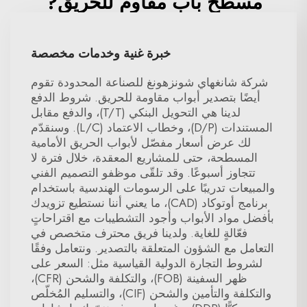
مسطح باب مقاوم للحريق?
خبرة غنية وخدمات مخصصة
شركة شانغهاي شونزهونغ للصناعة المحدودة تقوم
أيضًا بتصدير أبواب مقاومة للحريق. شروط الدفع
لدينا هي التحويل البنكي (T/T)، والدفع مقابل
المستندات (D/P)، وخطاب الاعتماد (L/C). وسنقدّم
لك عرض أسعار مفصّل لأبواب الحريق الأمامية
المسطحة، حتى للمشاريع المعقدة، خلال فترة لا
تتجاوز أسبوعًا. وقد تلقّى موظفو التصميم الفني
والمبيعات تدريبًا على الرسومات الهندسية باستخدام
برنامج أوتوكاد (CAD)، ما يعني أننا نستطيع تزويدك
بأفضل مواد الأبواب وأجود التشطيبات مع اقتراحاتٍ
فعّالةٍ للغاية. ولدينا فريق محترف متخصص في
التعامل مع الشؤون المتعلقة بالتصدير. ونتعامل وفقًا
لشروط التجارة الدولية القياسية مثل: السعر على
ظهر السفينة (FOB)، والتكلفة والشحن (CFR)،
والتكلفة والتأمين والشحن (CIF)، والتسليم المُخلّص