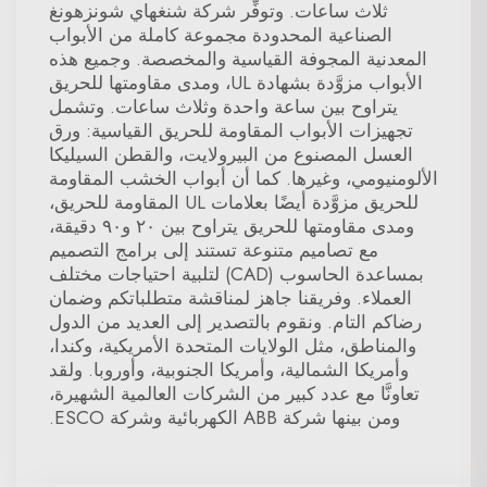
ثلاث ساعات. وتوفِّر شركة شنغهاي شونزهونغ
الصناعية المحدودة مجموعة كاملة من الأبواب
المعدنية المجوفة القياسية والمخصصة. وجميع هذه
الأبواب مزوَّدة بشهادة UL، ومدى مقاومتها للحريق
يتراوح بين ساعة واحدة وثلاث ساعات. وتشمل
تجهيزات الأبواب المقاومة للحريق القياسية: ورق
العسل المصنوع من البيرولايت، والقطن السيليكا
الألومنيومي، وغيرها. كما أن أبواب الخشب المقاومة
للحريق مزوَّدة أيضًا بعلامات UL المقاومة للحريق،
ومدى مقاومتها للحريق يتراوح بين ٢٠ و٩٠ دقيقة،
مع تصاميم متنوعة تستند إلى برامج التصميم
بمساعدة الحاسوب (CAD) لتلبية احتياجات مختلف
العملاء. وفريقنا جاهز لمناقشة متطلباتكم وضمان
رضاكم التام. ونقوم بالتصدير إلى العديد من الدول
والمناطق، مثل الولايات المتحدة الأمريكية، وكندا،
وأمريكا الشمالية، وأمريكا الجنوبية، وأوروبا. ولقد
تعاونَّا مع عدد كبير من الشركات العالمية الشهيرة،
ومن بينها شركة ABB الكهربائية وشركة ESCO.