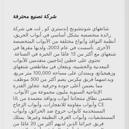
شركة تصنيع محترفة
شانغهاي شونتشونج إندستري كو., لت هي شركة
رائدة متخصصة بشكل أساسي في أبواب الحريق،
أنظمة النوافذ وأنواع مختلفة من الأبواب المتخصصة
الأخرى. تأسست في عام 2003، ولديها مقرها في
شنغهاي مع أكثر من 15 عامًا من الخبرة في الصناعة.
تحتوي على خطين إنتاجيين متقدمين للأبواب
المعدنية والخشبية، ويقعان في مقاطعتي شنغهاي
وزهيجيانغ، ويمتدان على مساحة 100,000 متر مربع،
ويدعمهما فريق مكرس يضم أكثر من 500 موظف،
مما يضمن أعلى جودة وحرفية. تتجاوز القدرة
الإنتاجية السنوية مليون مجموعة من الأبواب.
يتضمن نطاق منتجاتنا أبواب ونوافذ معتمدة من UL
CE وأبواب مقاومة للانفجارات، وأبواب الزجاج
المستخدمة كأبواب خروج ضد الحرائق، وأبواب
المستشفيات، وأبواب الغرف النظيفة وغيرها. يمتلك
فريق خبرائنا الذين لديهم أكثر من 20 عامًا من