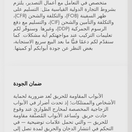
متخصص في التعامل مع أعمال التصدير، يلتزم
بشروط التجارة الدولية القياسية مثل: التسليم على
ظهر السفينة (FOB)، والتكلفة والشحن (CFR)،
والتكلفة والتأمين والشحن (CIF)، والتسليم مع دفع
الرسوم الجمركية (DDP)، وغيرها. وسنوفّر لكم
تعليمات التركيب عند مواجهتكم أية مشكلات. كما
سنقدّم لكم دعمًا فنيًّا ما بعد البيع سريع الاستجابة،
بغض النظر عن جودة أبوابكم أو كميتها.
ضمان الجودة
الأبواب المقاومة للحريق تُعد ضرورية لحماية
الأشخاص والممتلكات؛ إذ تحدث أضرار في الأبواب
الزجاجية المخصصة لمخارج الطوارئ عند وقوع
حادث حريق. وتُساعد الأبواب المُصنَّفة مقاومة
للحريق — والتي تحمل علامات توضيحية — في
التحكم في انتشار الدخان والحريق لمدة تصل إلى