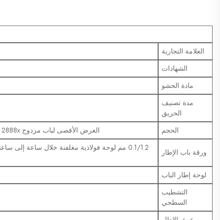
العلامة التجارية
الشهادات
مادة الحشو
مدة تصنيف
الحريق
الحجم
العرض الأقصى لباب مزدوج 2888x الارتفاع 3104 مم؛ العرض الأدنى لسمك الباب 44.5 مم
ورقة باب الإطار
لوحة إطار الباب
التشطيب
السطحي
عمق الإطار