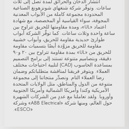
انتشار الدخان والحرائق لمدة تصل إلى ثلاث
ساعات. وتوفِّر شركة شنغهاي شونزهونغ الصناعية
المحدودة مجموعة كاملة من الأبواب المعدنية
المجوفة، سواء القياسية أو المخصصة، مع شهادة
اعتماد «UL»، ومدة مقاومتها للحريق تتراوح بين
ساعة واحدة وثلاث ساعات. كما توفِّر الشركة أبواب
طوارئ حديدية مقاومة للحريق، وأبواب خشبية
مقاومة للحريق مزوَّدة أيضًا بتسميات مقاومة
للحريق من «UL» بمدة مقاومة تتراوح بين ٢٠ و٩٠
دقيقة، وبتصاميم متنوعة تستند إلى برامج التصميم
بمساعدة الحاسوب (CAD) لتلبية احتياجات مختلف
العملاء. ويتوفر فريقنا لمناقشة متطلباتكم وضمان
رضا العملاء التام. ونصدِّر منتجاتنا إلى مجموعة
متنوعة من الدول والمناطق، مثل الولايات المتحدة
الأمريكية وكندا وأمريكا الشمالية وأمريكا الجنوبية
وأوروبا. ولقد تعاملنا مع عددٍ من الشركات الشهيرة
حول العالم، ومنها شركة «ABB Electrical» وشركة
«ESCO».