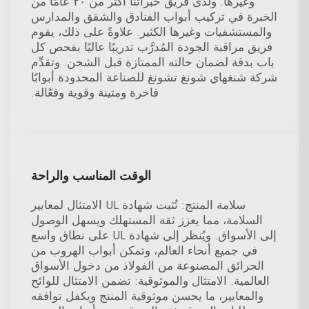
وغيرها. ولدى فريق خبرائنا أكثر من ٢٠ عامًا من
الخبرة في تركيب أبواب الفنادق والشقق والمدارس
والمستشفيات وغيرها الكثير. علاوةً على ذلك، يقوم
فريق مراقبة الجودة المُدرَّب تدريبًا عاليًا بفحص كل
باب بدقة لضمان حالته الممتازة قبل الشحن. وتقدِّم
شركة شنغهاي شونغ تشونغ للصناعة المحدودة أبوابًا
فاخرة ومتينة وقوية وفعّالة.
الوقت المناسب والراحة
سلامة المنتج: تُثبت شهادة UL الامتثال لمعايير
السلامة، مما يعزز ثقة المستهلك ويسهل الوصول
إلى الأسواق. ويُنظر إلى شهادة UL على نطاق واسع
في جميع أنحاء العالم، وتمكن أبواب الهروب من
الحرائق المصنوعة من الفولاذ من دخول الأسواق
العالمية. الامتثال والموثوقية: تضمن الامتثال للوائح
والمعايير، ما يحسن موثوقية المنتج ويكفل توافقه