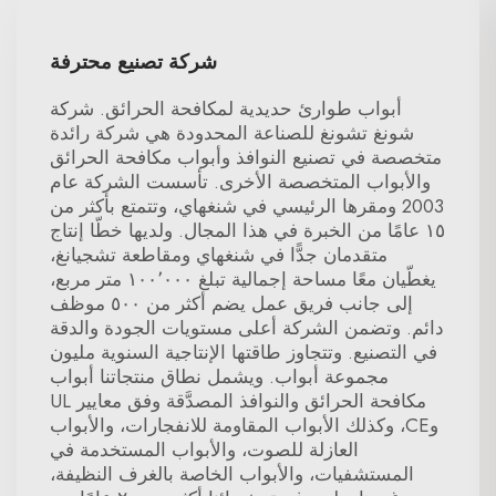
شركة تصنيع محترفة
أبواب طوارئ حديدية لمكافحة الحرائق. شركة
شونغ تشونغ للصناعة المحدودة هي شركة رائدة
متخصصة في تصنيع النوافذ وأبواب مكافحة الحرائق
والأبواب المتخصصة الأخرى. تأسست الشركة عام
2003 ومقرها الرئيسي في شنغهاي، وتتمتع بأكثر من
١٥ عامًا من الخبرة في هذا المجال. ولديها خطّا إنتاج
متقدمان جدًّا في شنغهاي ومقاطعة تشجيانغ،
يغطّيان معًا مساحة إجمالية تبلغ ١٠٠٬٠٠٠ متر مربع،
إلى جانب فريق عمل يضم أكثر من ٥٠٠ موظف
دائم. وتضمن الشركة أعلى مستويات الجودة والدقة
في التصنيع. وتتجاوز طاقتها الإنتاجية السنوية مليون
مجموعة أبواب. ويشمل نطاق منتجاتنا أبواب
مكافحة الحرائق والنوافذ المصدَّقة وفق معايير UL
وCE، وكذلك الأبواب المقاومة للانفجارات، والأبواب
العازلة للصوت، والأبواب المستخدمة في
المستشفيات، والأبواب الخاصة بالغرف النظيفة،