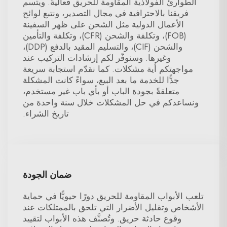
الطوارئ الفولاذية المقاومة للحريق فعاليةً. ويتسم
فريقنا بالاحترافية في مجال التصدير، ونتبع لوائح
الأعمال الدولية مثل الشحن على ظهر السفينة
(FOB)، وتكلفة والشحن (CFR)، وتكلفة والتأمين
والشحن (CIF)، والتسليم المقيد بالدفع (DDP)،
وغيرها. وسنوفّر لكم إرشادات التركيب عند
مواجهتكم أية مشكلات. كما نقدّم استجابة سريعة
جدًّا للخدمة ما بعد البيع، سواءً كانت المشكلة
متعلقةً بجودة الباب أو بأي باب غير مستخدم،
ونساعدكم في حل المشكلات خلال سنة واحدة من
تاريخ الشراء.
ضمان الجودة
تلعب الأبواب المقاومة للحريق دورًا حيويًّا في حماية
الأشخاص وتقليل الأضرار التي تلحق بالممتلكات عند
وقوع حادثة حريق. وتُصنَّف هذه الأبواب لتقييد