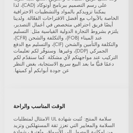
على رسم التصميم ببرنامج أوتوكاد (CAD)، لذا
يمكننا تزويدكم بالمواد والتشطيبات الاحترافية
الخاصة بالأبواب مع أفضل الاقتراحات الفعّالة. ولدينا
أيضًا فريق احترافي متخصص في أعمال التصدير،
يلتزم بشروط التجارة الدولية القياسية مثل: التسليم
عند الميناء (FOB)، والتكلفة والشحن (CFR)،
والتكلفة والتأمين والشحن (CIF)، والتسليم مع الدفع
الجمركي (DDP)، وغيرها. وسنوفّر لكم تعليمات
التركيب عند مواجهتكم لأي مشكلة. كما سنقدّم لكم
دعمًا فنيًّا ما بعد البيع سريع الاستجابة، بغض النظر
عن جودة أبوابكم أو كميتها.
الوقت المناسب والراحة
سلامة المنتج: تُثبت شهادة UL الامتثال لمتطلبات
السلامة والمعايير التي تعزز ثقة المستهلكين وتزيد
من إمكانية الوصول إلى الأسواق. وتُعترف شهادة