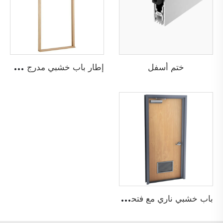
إ
طار باب خشبي مدرج في قائمة UL
ختم أسفل
ب
اب خشبي ناري مع فتحات تهوية