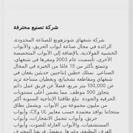
شركة تصنيع محترفة
شركة شنغهاي شونزهونغ للصناعة المحدودة،
الرائدة في مجال صناعة أبواب الحريق، والأبواب
الخشبية الفولاذية، بالإضافة إلى الأبواب المتخصصة
الأخرى، تأسست عام 2003 ومقرها في شنغهاي،
وتتمتع بأكثر من 15 عامًا من الخبرة في المجال
الصناعي. نمتلك خطين إنتاجيين حديثين يقعان في
شنغهاي ومقاطعة تشجيانغ، ويغطيان مساحة تزيد
عن 100,000 متر مربع، فضلاً عن فريق عمل دائم
يتجاوز 500 موظف. مما يضمن أعلى مستويات
الحرفية والجودة. تبلغ طاقتنا الإنتاجية السنوية أكثر
من مليون مجموعة من الأبواب. ويشمل نطاق
منتجاتنا نوافذ معتمدة حسب معايير UL وCE، وأبواب
حريق، وأبواب تتحمل الانفجارات، وأبواب
المستشفيات، والأبواب العازلة للصوت، وأبواب
الغرف النظيفة، وغيرها. وبفضل فريقنا المحترف