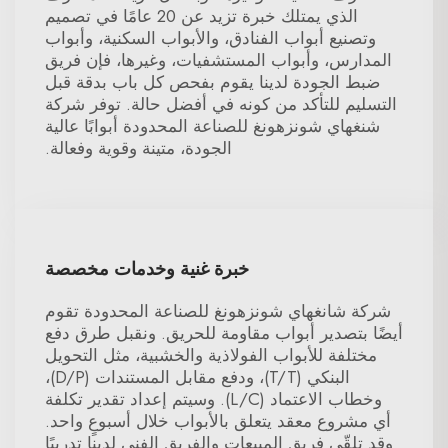
الذي يمتلك خبرة تزيد عن 20 عامًا في تصميم
وتصنيع أبواب الفنادق، والأبواب السكنية، وأبواب
المدارس، وأبواب المستشفيات، وغيرها، فإن فريق
ضبط الجودة لدينا يقوم بفحص كل باب بدقة قبل
التسليم للتأكد من كونه في أفضل حالة. توفر شركة
شنغهاي شونزهونغ للصناعة المحدودة أبوابًا عالية
الجودة، متينة وقوية وفعالة.
خبرة غنية وخدمات مخصصة
شركة شانغهاي شونزهونغ للصناعة المحدودة تقوم
أيضًا بتصدير أبواب مقاومة للحريق. ونقبل طرق دفع
مختلفة للأبواب الفولاذية والخشبية، مثل التحويل
البنكي (T/T)، ودفع مقابل المستندات (D/P)،
وخطاب الاعتماد (L/C). وسيتم إعداد تقدير تكلفة
أي مشروع معقد يتعلق بالأبواب خلال أسبوعٍ واحد.
وقد تلقّى فريق المبيعات والفريق الفني لدينا تدريبًا