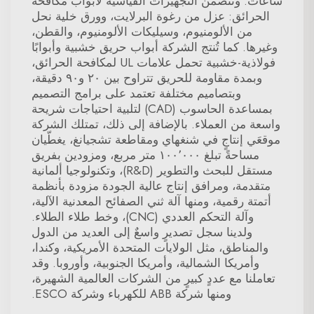
ساعات. وتتضمن التجهيزات القياسية لأبواب مكافحة
الحرائق: عزل من رغوة البرلايت، وورق خلية نحل
من الألومنيوم، وسيليكات الألومنيوم، والقطن،
وغيرها. كما تُنتج الشركة أبواب حريق خشبية وأبوابًا
فولاذية-خشبية تحمل علامات UL لمكافحة الحرائق،
وبمدة مقاومة للحريق تتراوح بين ٢٠ و٩٠ دقيقة،
وبتصاميم مختلفة تعتمد على برامج التصميم
بمساعدة الحاسوب (CAD) لتلبية احتياجات شريحة
واسعة من العملاء. بالإضافة إلى ذلك، تمتلك الشركة
موقعَي إنتاجٍ في شنغهاي ومقاطعة تشجيانغ، يغطّيان
مساحةً تبلغ ١٠٠٬٠٠٠ متر مربع، ومزودين بفريق
مستقل للبحث والتطوير (R&D)، وتكنولوجيا ألمانية
متقدمة، ومرافق إنتاج عالية الجودة مزودة بأنظمة
أتمتة رقمية، ومنها آلة ثني الصفائح المعدنية الآلية،
وآلة التحكم العددي (CNC)، وخط طلاء الطلاء.
ولدينا سجل تصديرٍ واسعٌ إلى العديد من الدول
والمناطق، مثل الولايات المتحدة الأمريكية، وكندا،
وأمريكا الشمالية، وأمريكا الجنوبية، وأوروبا. وقد
تعاملنا مع عددٍ كبيرٍ من الشركات العالمية الشهيرة،
ومنها شركة ABB للكهرباء وشركة ESCO.