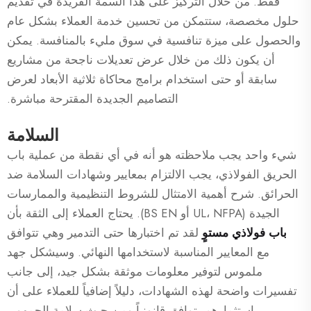
فقط. من خلال التركيز على هذا السمة الفريدة في تقديم
حلول مخصصة، ستتمكن من تحسين خدمة العملاء بشكل عام
والحصول على ميزة تنافسية في سوق مليء بالمنافسة. يمكن
أن يكون ذلك من خلال عرض تعديلات ناجحة من مشاريع
سابقة أو حتى استخدام برامج محاكاة ثلاثية الأبعاد لعرض
التصاميم الجديدة المقترحة مباشرة.
السلامة
شيء واحد يجب ملاحظته هو أنه في أي نقطة من عملية باب
الحريق الفولاذي، يجب الالتزام بمعايير وشهادات السلامة ضد
الحرائق. شرح أهمية الامتثال للشروط التنظيمية والممارسات
الجيدة (UL، NFPA أو BS EN). يحتاج العملاء إلى الثقة بأن
باب فولاذي مستوٍ
لقد تم اختبارها حتى التدمير وهي تتوافق
مع المعايير المناسبة لاستخدامها النهائي. وسيشكل جهد
ملموس لتوفير معلومات موثقة بشكل جيد، إلى جانب
تفسيرات واضحة لهذه الشهادات، دليلاً إضافياً للعملاء على أن
استثمارهم يتوافق قانونياً ومن حيث سلامة الجمهور.