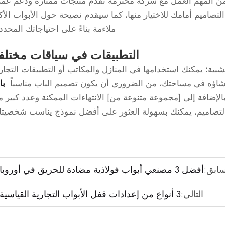
من المهم العمل مع شركة محترمة تقدم منتجات ممتازة ودعم عمل
تصاميم أمامك للاختيار منها، كما سيقدم نصيحة حول الأبواب الأك
ملاءمة بناءً على احتياجاتك المحدد
التطبيقات في سياقات مختلف
بية؛ يمكنك استخدامها في المنازل والمكاتب أو التطبيقات التجار
شاؤه في مساحتك، من الضروري أن يكون تصميم الباب مناسباً.
با
إضافة إلى [مجموعة متنوعة من] الانتهاءات الممكنة وعدد كبير 
لتصاميم، يمكنك بسهولة العثور على أفضل نموذج يناسب شخصيتك
سابق:
أفضل 3 مصنعي أبواب فولاذية مضادة للحريق في أوروبا
التالي:
3 أنواع من إعدادات قفل الأبواب التجارية القياسية