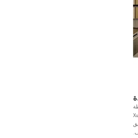
ة
ظة
اب الخشبية من Xunzhong
يق
ف.