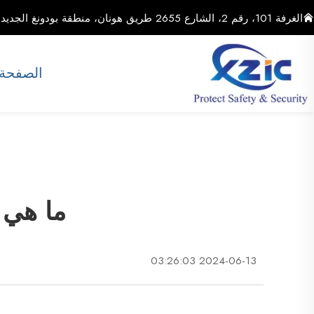
الغرفة 101، رقم 2، الشارع 2655 طريق هونان، منطقة بودونغ الجديدة، مدينة شنغهاي، الصين
الصفحة 
ما هي ت
2024-06-13 03:26:03