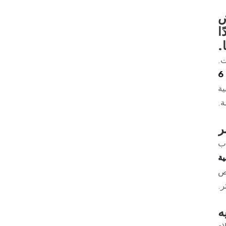
عض
ا
.
.
أبواب خشبية ذات 6
ية
ة.
ر
اب
ية
ئص
ر.
ه