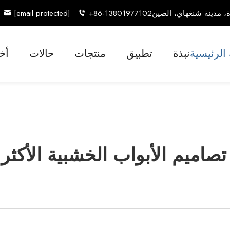
[email protected]
+86-13801977102
الرئيسية
نبذة
تطبيق
منتجات
حالات
أخب
صاميم الأبواب الخشبية الأكثر ت