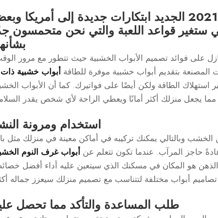
سيقدم طراز F-150 لعام 2021 الجديد ابتكارات جديدة إلى أمريكا وب
ي ستغير قواعد اللعبة والتي نحن متحمسون جدً
بشأنها
 على فوائد تصميم الأبواب الخشبية حيث تتطور مع مرور الوقت
ت المصنعة بتقديم أبواب خشبية موفرة للطاقة
تهلاك الطاقة ولكن أيضًا على فواتيرك. كما أن الأبواب الخشب
 مما يجعل منزلك أكثر أمانًا ويعطي الراحة لأي شخص يقدر السلام
استخدام ومرونة النش
الخشب وبالتالي يمكنك تركيبه في أماكن معينة في منزلك مثل ب
ادةً حاجز المرآب. عندما تكون تتعلم عن
أبواب غرف النوم الخشب
لى الذهن هو المكان في مسكنك الذي سيتعين عليه أداء أفضل خصا
ار تصاميم أبواب مختلفة لتتناسب مع تصميم منزلك سيعزز جماله أكث
طلب المساعدة والتأكد مما تحصل علي