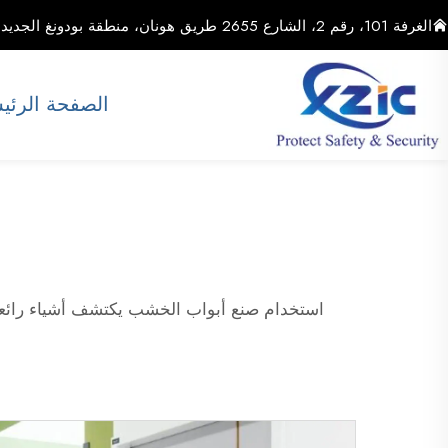
الغرفة 101، رقم 2، الشارع 2655 طريق هونان، منطقة بودونغ الجديدة، مدينة شنغهاي، الصين
الصفحة الرئي
استخدام صنع أبواب الخشب يكتشف أشياء رائعة في 