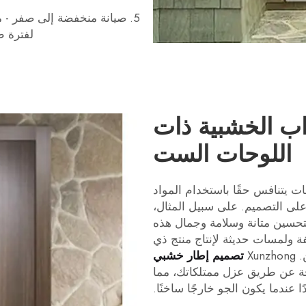
5. صيانة منخفضة إلى صفر - م
لفترة طو
واب الخشبية ذات
اللوحات الست
في الأبواب الخشبية المكونة من 6 لوحات يتنافس حقًا باستخدام المواد
على التصميم. على سبيل المثال،
تحسين متانة وسلامة وجمال هذه
فة ولمسات حديثة لإنتاج منتج ذي
Xu
تصميم إطار خشبي
قة عن طريق عزل ممتلكاتك، مما
ا عندما يكون الجو خارجًا ساخنًا.