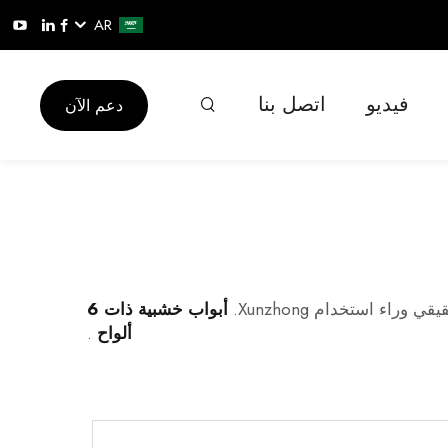
AR
فيديو
اتصل بنا
دعم الآن
 استخدام Xunzhong.
أبواب خشبية ذات 6
ألواح
.