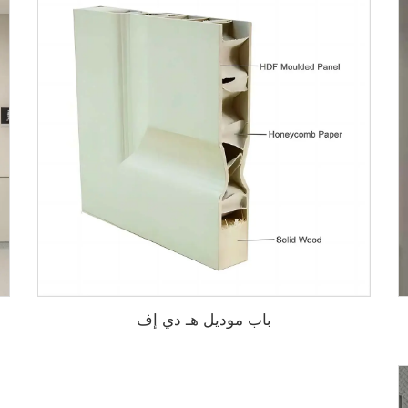
باب موديل هـ دي إف