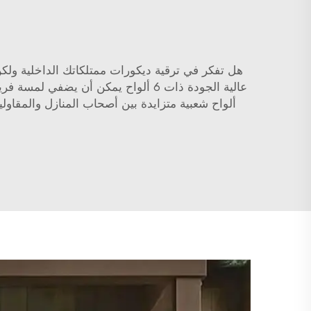
هل تفكر في ترقية ديكورات ممتلكاتك الداخلية ولك
عالية الجودة ذات 6 ألواح يمكن أن يضفي لمسة فريدة على أي غرفة بطريقة اقتصادية للغاية. Xunzhong
ألواح شعبية متزايدة بين أصحاب المنازل والمقاول