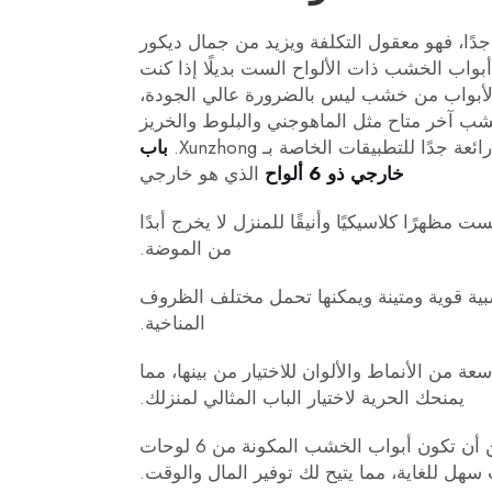
جدًا، فهو معقول التكلفة ويزيد من جمال ديكور
بواب الخشب ذات الألواح الست بديلًا إذا كنت
لأبواب من خشب ليس بالضرورة عالي الجودة،
شب آخر متاح مثل الماهوجني والبلوط والخريز
دًا للتطبيقات الخاصة بـ Xunzhong.
باب
خارجي ذو 6 ألواح
الذي هو خارجي
ست مظهرًا كلاسيكيًا وأنيقًا للمنزل لا يخرج أبدًا
من الموضة.
لخشبية قوية ومتينة ويمكنها تحمل مختلف الظروف
المناخية.
سعة من الأنماط والألوان للاختيار من بينها، مما
يمنحك الحرية لاختيار الباب المثالي لمنزلك.
4. سهولة الاستثمار - يمكن أن تكون أبواب الخشب المكونة من 6 لوحات
هل للغاية، مما يتيح لك توفير المال والوقت.