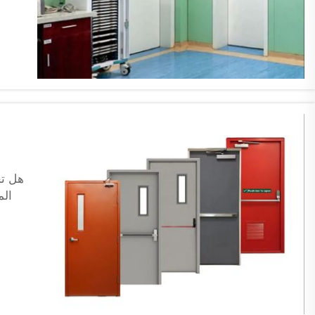
هل تح
المعد