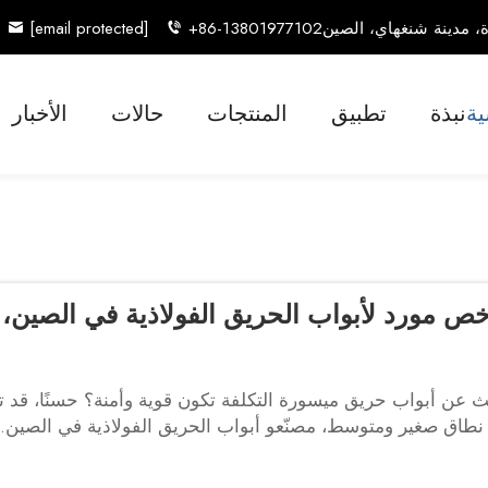
[email protected]
+86-13801977102
ية
نبذة
تطبيق
المنتجات
حالات
الأخبار
ص مورد لأبواب الحريق الفولاذية في الصين، أبواب معدنية هW
ث عن أبواب حريق ميسورة التكلفة تكون قوية وأمنة؟ حسنًا، قد
نطاق صغير ومتوسط، مصنّعو أبواب الحريق الفولاذية في الصين. ا