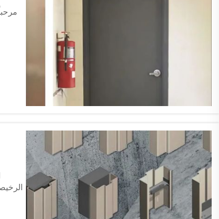
مرحبا
ا