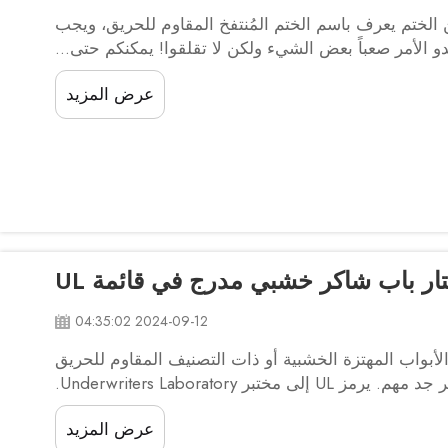
 الختم يعرف باسم الختم المُنتفخ المقاوم للحريق، ويجب
 الأمر صعباً بعض الشيء ولكن لا تقلقوا! يمكنكم حتى...
عرض المزيد
ار باب شاكر خشبي مدرج في قائمة UL
2024-09-12 04:35:02
لأبواب المهتزة الخشبية أو ذات التصنيف المقاوم للحريق
الرخيصة الموجودة الآن في السوق، الذي يتم إدراجه في قائمة UL هو أمر جد مهم. يرمز UL إلى مختبر Underwriters Laboratory.
إنه فريق طوعي يقوم باختبار منتجات مختلفة...
عرض المزيد