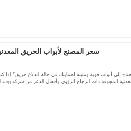
سعر المصنع لأبواب الحريق المعدنية
تاج إلى أبواب قوية ومتينة لحمايتك في حالة اندلاع حريق؟ إذا ك
نية المجوفة ذات الزجاج الرؤوي وأقفال الذعر من شركة Xunzhong هي الاختيار الأمثل بالنسبة لك. تُعرف هذه الأبواب...