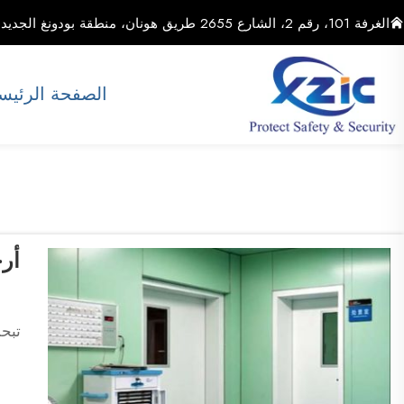
الغرفة 101، رقم 2، الشارع 2655 طريق هونان، منطقة بودونغ الجديدة، مدينة شنغهاي، الصين
الصفحة الرئيس
أرخ
تبح