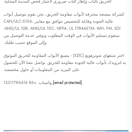
الحريق بالباب وإطار الباب ضروري لاجتياز فحص المدينة المحلية.
كشركة مصنعة محترفة لأبواب مقاومة الحريق، نحن نقوم بتوصيل أبواب
عالية الجودة وقابلة للتخصيص تتوافق مع معايير CAN/ULC-S104،
ANSI/UL 10B، ANSI/UL 10C، NFPA، UL 1784ASTM، WH، FM، SDI.
سنقوم بتسليم الأبواب في الوقت المطلوب وتوفير خدمة التوصيل من
وإلى الموقع حسب طلبك.
اختر شنغهاي شونزهونغ (XZIC) - مصنع الأبواب المقاومة للحريق الموثوق
به لتزويدك بأبواب عالية الجودة مقاومة للحريق. تواصل معنا الآن للحصول
على المزيد من المعلومات أو حلول مخصصة.
[email protected]
,واتساب: +86 13311796416