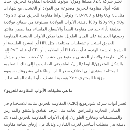
تُعتبر شركة XZIC مصنّعًا ومورّدًا موثوقًا للفتحات المقاومة للحريق، حيث
تقدّم أبوابًا مقاومة للحريق مصنوعة من الفولاذ أو الخشب، مع شهادات
مثل CE وUL وEN وISO-9001. وتوفّر أبوابنا مقاومة للحريق مدتها 20 و45
و60 و90 و120 و180 دقيقة. الأبواب الفولاذية مصنوعة من صفائح فولاذية
مغلفنة بأداء جيد في مقاومة الصدأ والأسطح الملساء، مما يضمن متانتها
وجودتها الجمالية على المدى الطويل. بينما يمكن للأبواب الخشبية المقاومة
للحريق استخدام تشطيبات مختلفة، مثل HPL أو القشرة الطبيعية أو
القشرة الخشبية الهندسية أو طلاء PU أو الميلامين أو CPL أو فيلم PVC إلخ.
هيكل العارضة والاطار الخشبي مصنوع من خشب LVL/خشب صنوبر مشبك
بالشكل المتعرق/البلوط/الزان/الماهوجني الصلب وما إلى ذلك. التصاميم
المختلفة ستؤدي إلى اختلاف سعر الباب. وبناءً على مشروعك، سيقوم
مزوّدنا المحترف Xzic بتوصية التشطيب أو المادة المناسبة لك.
ما هي تطبيقات الأبواب المقاومة للحريق؟
تُعتبر أبواب شركة شونزهونغ (XZIC) المقاومة للحريق مثالية للاستخدام في
المباني التجارية والمرافق العامة مثل غرف الفنادق والشقق والمدارس
والمستشفيات ومخارج الطوارئ. إذ إن الأبواب المقاومة للحريق لمدة 20
دقيقة هي متطلب أساسي لغرف الفنادق، ولذلك فإن إرفاق بطاقة مقاومة