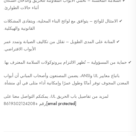
✔ السلامة المُحسّنة – تحمي الأبواب المقاومة للحريق والدخان السكان
أثناء حالات الطوارئ.
✔ الامتثال للوائح – يتوافق مع لوائح البناء المحلية، ويتفادى المشكلات
القانونية والهيكلية.
✔ المتانة على المدى الطويل – تقلل من تكاليف الصيانة وتمدد عمر
الأبواب الافتراضي.
✔ حماية من المسؤولية – تُظهر الالتزام ببروتوكولات السلامة المعترف بها.
باتباع معايير UL وANSI، يضمن المصنعون وأصحاب المباني أن أبواب
المعدن المجوف توفر أمانًا وطول عمرًا وإمكانية أداء مثلى في أي منشأة.
لمزيد من تفاصيل باب الحريق UL، يمكنكم التواصل معنا على
[email protected]
رقم +8619302124208