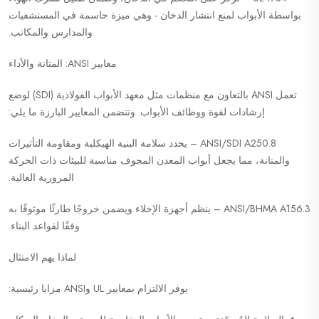
بواسطة الأبواب لمنع انتشار الدخان - وهي ميزة حاسمة في المستشفيات
والمدارس والمكاتب.
معايير ANSI: المتانة والأداء
تعمل ANSI بالتعاون مع منظمات مثل معهد الأبواب الفولاذية (SDI) لوضع
إرشادات لقوة ووظائف الأبواب. وتتضمن المعايير البارزة ما يلي:
ANSI/SDI A250.8 – يحدد سلامة البنية الهيكلية ومقاومة التأثيرات
والمتانة، مما يجعل أبواب المعدن المجوف مناسبة للبيئات ذات الحركة
المرورية العالية.
ANSI/BHMA A156.3 – ينظم أجهزة الإخلاء ويضمن خروجًا طارئًا موثوقًا به
وفقًا لقواعد البناء.
لماذا يهم الامتثال
يوفر الالتزام بمعايير UL وANSI مزايا رئيسية: