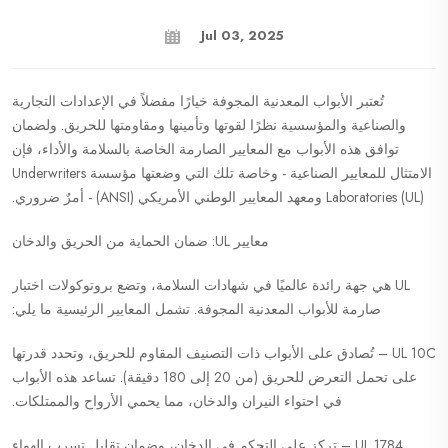
Jul 03, 2025
تُعتبر الأبواب المعدنية المجوفة خيارًا مفضلاً في الإعدادات التجارية
والصناعية والمؤسسية نظرًا لقوتها وتأمينها ومقاومتها للحريق. ولضمان
توافق هذه الأبواب مع المعايير الصارمة الخاصة بالسلامة والأداء، فإن
الامتثال للمعايير الصناعية - وخاصة تلك التي وضعتها مؤسسة Underwriters
Laboratories (UL) ومعهد المعايير الوطني الأمريكي (ANSI) - أمرٌ ضروري.
معايير UL: ضمان الحماية من الحريق والدخان
UL هي جهة رائدة عالميًا في شهادات السلامة، وتضع بروتوكولات اختبار
صارمة للأبواب المعدنية المجوفة. تشمل المعايير الرئيسية ما يلي:
UL 10C – تُصادق على الأبواب ذات التصنيف المقاوم للحريق، وتحدد قدرتها
على تحمل التعرض للحريق (من 20 إلى 180 دقيقة). تساعد هذه الأبواب
في احتواء النيران والدخان، مما يحمي الأرواح والممتلكات.
UL 1784 – تركز على التحكم في الدخان، وضمان تقليل تسرب الهواء