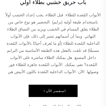
باب حريق خشبي بطلاء أولي
الأبواب المُعدة للطلاء: قبل الطلاء، يجب إعداد الخشب أولاً
باستخدام طبقة أولية (برايم). التحضير هو نوع خاص من
الطلاء يغلق المسام في الخشب ويزيد من التصاق الطلاء
النهائي. وبما أن أسمائهم تشير إلى ذلك، فإن الأبواب
الداخلية المُعدة للطلاء (أو ما يُعرف أحيانًا بالأبواب المُعدة
مسبقًا) قد تلقت بالفعل هذه الطبقة الأساسية من البرايم
داخل المصنع. هل يمكنك الطلاء مباشرة على الأبواب
المُعدة؟ نعم، يمكنك. الأبواب المُعدة جاهزة للطلاء فور
وصولها. الآن: الأبواب الداخلية المُعدة باللون الأبيض هي
الأكثر شيوعًا. هذا يعني أن الطبقة الأولية بيضاء، مما يتيح لك
اختيار أي لون يتناسب مع بابك. الأبواب المُعدة جاهزة عادةً
استفسر الآن
لتلقي طبقات الطلاء. يمكن للأبواب المُعدة أن تكون لها
خيارين من الطلاء: سطح مغطى بطبقة برايم UV وبرايمر