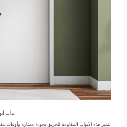
بدأت أبواب ا
تتميز هذه الأبواب المقاومة للحريق بجودة ممتازة وأوقات م