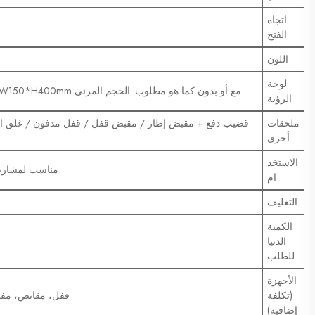
اتجاه
الفتح
اللون
لوحة
مع أو بدون كما هو مطلوب. الحجم المرئي W150*H400mm (المساحة الإجمالية لا تزيد عن 0.06m2 أو 100SQ.in).
الرؤية
ملحقات
قضيب دفع + مقبض إطار / مقبض قفل / قفل مدفون / غلق الب
أخرى
الاستخد
مناسب لمشاريع 
ام
التغليف
الكمية
الدنيا
للطلب
الأجهزة
(تكلفة
قفل، مقابض، مفا
إضافية)