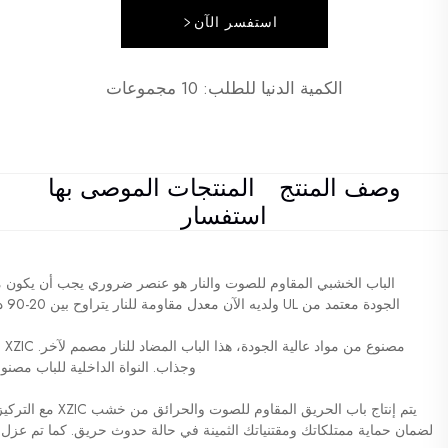
استفسر الآن
الكمية الدنيا للطلب: 10 مجموعات
وصف المنتج
المنتجات الموصى بها
استفسار
الباب الخشبي المقاوم للصوت والنار هو عنصر ضروري يجب أن يكون مو
الجودة معتمد من UL ولديه الآن معدل مقاومة للنار يتراوح بين 20-90 دقيقة، مما يجعله مثاليًا للمباني حيث تكون الأمنية أولوية.
مصنوع من مواد عالية الجودة، هذا الباب المضاد للنار مصمم لآخر.
XZIC
م
وجذاب. النواة الداخلية للباب مصنو
يتم إنتاج باب الحر
لضمان حماية ممتلكاتك ومقتنياتك الثمينة في حالة حدوث حريق. كما تم عزل 