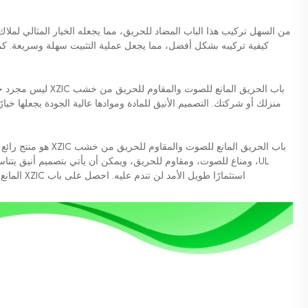
من السهل تركيب هذا الباب المضاد للحريق، مما يجعله الخيار المثالي لمل
كيفية تركيبه بشكل أفضل، مما يجعل عملية التثبيت سهلة وسريعة. ك
باب الحريق المانع للصو
منزلك أو شركتك. التصميم الأنيق للمادة وموادها عالية الجودة يجعلها خيارً
باب الحريق المانع للصو
UL، ومناع للصوت، ومقاوم للحريق، ويمكن أن يأتي بتصميم أنيق يتن
استثمارًا طويل الأمد لن تندم عليه. احصل على باب XZIC المانع للصوت والمقاوم للحريق اليوم وأبقِ منزلك آمنًا ومميزًا.