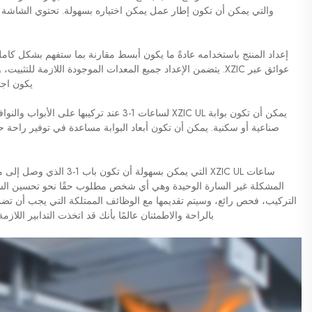
والتي يمكن أن تكون إطار عمل يمكن اختياره بسهولة. تحتوي الشاشة
إعداد المنتج باستخدامه عادةً ما يكون أبسط مقارنة بما ستفهم بشكل كام
عوائق عبر XZIC. يتضمن الإعداد جميع المعدات الموجودة اللازمة لل
يكون اجت
يمكن أن تكون بوابة XZIC UL لساعات 1-3 عند تر
صناعية أو سكنية. يمكن أن تكون أبعاد البوابة مساعدة في توفير راحة
ساعات XZIC UL التي يمكن بسه
المشكلة غير السارة الوحيدة وهي أي شخص مطلوب حقًا نحو تحسين السلا
التركيب، فحص رائع، وسيتم تقديمها مع الوظائف الممتلكة التي يجب أن تضمن إخ
بالراحة والاطمئنان عالمًا بأنك قد اتخذت التدابير اللاز