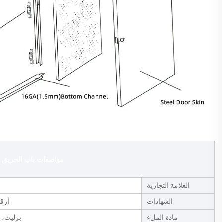
مواصفات باب الحريق UL
العلامة التجارية
الشهادات
أرقام 
مادة الملء
برليت، 