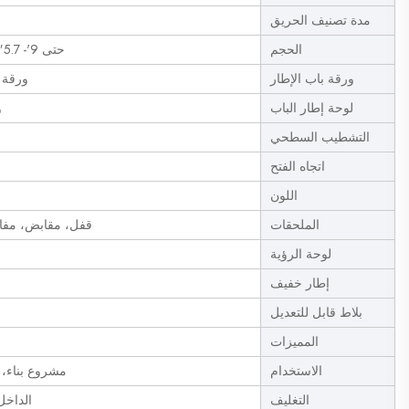
مدة تصنيف الحريق
الحجم
حتى 9'- 5.7"*10'-2.2" قدم (الارتفاع) / 2888*3104 مم (الارتفاع)
ورقة باب الإطار
ورقة فولاذي
لوحة إطار الباب
و
التشطيب السطحي
اتجاه الفتح
اللون
الملحقات
قفل، مقابض، مفا
لوحة الرؤية
إطار خفيف
بلاط قابل للتعديل
المميزات
الاستخدام
مشروع بناء، 
التغليف
الداخل: ورق PE، الخارج: عب