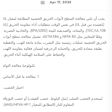
Apr 17, 2025
يجب أن تلبي معالجة السطح لأبواب الحريق الخشبية المطابقة لمعيار UL
(مُعتمدة من قبل UL) في نفس الوقت متطلبات أداء مقاومة الحريق (UL
10C/UL 10B)، والمتانة، والصديقية للبيئة (EPA/LEED)، والجاذبية البصرية.
وفقًا للمعايير مثل NFPA 80 و ASTM E84، تشمل معالجة سطح أبواب
الحريق الخشبية عمليات رئيسية مثل التشرب بمادة مانعة للهب، والتغطية
بطبقة مضادة للحريق، والحماية الزخرفية لضمان فعالية مقاومة اللهب
والحفاظ على السلامة الهيكلية أثناء الحريق.
تكنولوجيا معالجة النواة
1. معالجة ما قبل الأساس
اختيار الخشب:
يُستخدم الخشب الصلب (مثل البلوط، خشب القيقب) أو خشب البقoly
المقاوم للنار (المطابق للمعيار ANSI/HPVA HP-1).