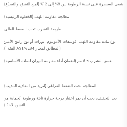
ينبغي السيطرة على نسبة الرطوبة بين 8% إلى 12% (لمنع التشوّه والتصدّع).
معالجة مقاومة اللهب (الخطوة الرئيسية):
طريقة التشرب تحت الضغط العالي.
نوع مادة مقاومة اللهب: فوسفات الأمونيوم، بورات أو نوع راتنج الأمين
(المطابق لمعيار ASTM E84 الفئة أ).
عمق التشرب ≥ 5 مم (لضمان أداء مقاومة النيران للمادة الأساسية).
المعالجة تحت الضغط الفراغي (لتزيد من النفاذية المذيب).
بعد التجفيف، يجب أن يمر اختبار درجة حرارة ثابتة ورطوبة (لحماية من
التشوه لاحقًا).