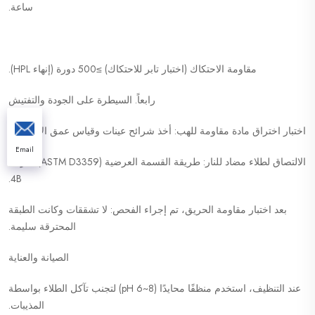
ساعة.
مقاومة الاحتكاك (اختبار تابر للاحتكاك) ≥500 دورة (إنهاء HPL).
رابعاً. السيطرة على الجودة والتفتيش
اختبار اختراق مادة مقاومة للهب: أخذ شرائح عينات وقياس عمق الانغماس.
Email
الالتصاق لطلاء مضاد للنار: طريقة القسمة العرضية (ASTM D3359) ≥درجة
4B.
بعد اختبار مقاومة الحريق، تم إجراء الفحص: لا تشققات وكانت الطبقة
المحترقة سليمة.
الصيانة والعناية
عند التنظيف، استخدم منظفًا محايدًا (pH 6~8) لتجنب تآكل الطلاء بواسطة
المذيبات.