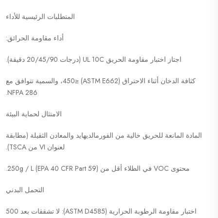
المتطلبات الرئيسية للأداء
أداء مقاومة الحرائق:
اجتاز اختبار مقاومة الحريق UL 10C (درجات 20/45/90 دقيقة).
كثافة الدخان أثناء الاحتراق (ASTM E662) ≤450، والسمية تتوافق مع
NFPA 286.
الامتثال لحماية البيئة
المادة المانعة للحريق خالية من الفورمالديهايد والمعادن الثقيلة (مطابقة
لعنوان VI من TSCA).
محتوى VOC في الطلاء أقل من 250g / L (EPA 40 CFR Part 59).
التحمل البدني
اختبار مقاومة الرطوبة الحرارية (ASTM D4585): لا تشققات بعد 500