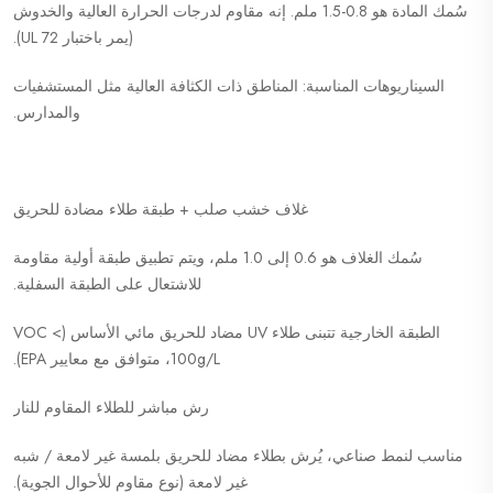
سُمك المادة هو 0.8-1.5 ملم. إنه مقاوم لدرجات الحرارة العالية والخدوش
(يمر باختبار UL 72).
السيناريوهات المناسبة: المناطق ذات الكثافة العالية مثل المستشفيات
والمدارس.
غلاف خشب صلب + طبقة طلاء مضادة للحريق
سُمك الغلاف هو 0.6 إلى 1.0 ملم، ويتم تطبيق طبقة أولية مقاومة
للاشتعال على الطبقة السفلية.
الطبقة الخارجية تتبنى طلاء UV مضاد للحريق مائي الأساس (VOC <
100g/L، متوافق مع معايير EPA).
رش مباشر للطلاء المقاوم للنار
مناسب لنمط صناعي، يُرش بطلاء مضاد للحريق بلمسة غير لامعة / شبه
غير لامعة (نوع مقاوم للأحوال الجوية).