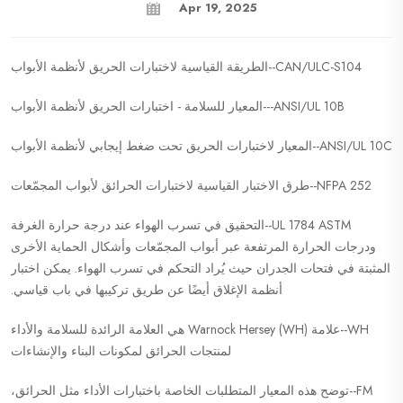
Apr 19, 2025
CAN/ULC-S104--الطريقة القياسية لاختبارات الحريق لأنظمة الأبواب
ANSI/UL 10B---المعيار للسلامة - اختبارات الحريق لأنظمة الأبواب
ANSI/UL 10C--المعيار لاختبارات الحريق تحت ضغط إيجابي لأنظمة الأبواب
NFPA 252--طرق الاختبار القياسية لاختبارات الحرائق لأبواب المجمّعات
UL 1784 ASTM--التحقيق في تسرب الهواء عند درجة حرارة الغرفة
ودرجات الحرارة المرتفعة عبر أبواب المجمّعات وأشكال الحماية الأخرى
المثبتة في فتحات الجدران حيث يُراد التحكم في تسرب الهواء. يمكن اختبار
أنظمة الإغلاق أيضًا عن طريق تركيبها في باب قياسي.
WH--علامة Warnock Hersey (WH) هي العلامة الرائدة للسلامة والأداء
لمنتجات الحرائق لمكونات البناء والإنشاءات
FM--توضح هذه المعيار المتطلبات الخاصة باختبارات الأداء مثل الحرائق،