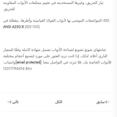
تيار الحريق، وغيرها المستخدمة في تقييم مجمّعات الأبواب المقاومة
للحريق.
SDI--المواصفات الموصى بها لأبواب الفولاذ القياسية وأطرها، مغطاة في
ANSI A250.8
(SDI 100)
شانغهاي شونغ تشونغ لصناعة الأبواب تشمل شهادة كاملة وفقًا للمعيار
الناري أعلاه. لذلك، إذا كنت تريد العثور على مورد لتصنيع أحجام مختلفة
للأبواب الخاصة بك، فلا تتردد في التواصل معنا.
[email protected]
واتساب:
+86 13311796416
سابق
الكل
تالي