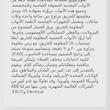
الأبواب المعدنية المجوفة القياسية والمخصصة.
وجميع هذه الأبواب مزوَّدة بشهادة UL، ومدى
مقاومتها للحريق يتراوح بين ساعة واحدة وثلاث
ساعات. وتشمل التجهيزات القياسية لأنظمة الأبواب
المقاومة للحريق: ورق العسل المصنوع من
البيرولايت، والقطن السيليكاتي الألومنيومي، وغيرها.
كما تُزوَّد الأبواب الخشبية المقاومة للحريق أيضًا
بتسميات UL المقاومة للحريق، مع زمن مقاومة
يتراوح بين ٢٠ و٩٠ دقيقة، وبتصاميم متنوعة تستند
إلى برامج التصميم بمساعدة الحاسوب (CAD)،
لتلبية احتياجات مختلف العملاء. ويُمكن لفريقنا
مناقشة متطلباتكم وضمان رضاكم التام. ونقوم
بالتصدير إلى عدد كبير من البلدان والمناطق، مثل
الولايات المتحدة الأمريكية، وكندا، وأمريكا الشمالية،
وأمريكا الجنوبية، وأوروبا. وقد تعاونّا مع عددٍ كبيرٍ من
الشركات العالمية الشهيرة، ومن بينها شركتا ABB
Electrical وESCO.