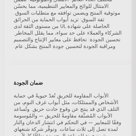
الامتثال للوائح والمعايير التنظيمية، مما يحسّن
موثوقية المنتج ويضمن توافقه مع متطلبات السوق.
ثقة السوق: تزيد أبواب الحماية من الحرائق
الحاصلة على شهادة UL من مستوى الثقة لدى
الشركاء والعملاء على حد سواء، مما يقلل المخاطر.
تحسين الجودة: تحافظ على معايير الإنتاج والتصميم
ومراقبة الجودة لتحسين جودة المنتج بشكل عام.
ضمان الجودة
الأبواب المقاومة للحريق تُعدّ حيويةً في حماية
الأشخاص والممتلكات، مثل أبواب غرف النوم، من
التلف الذي قد ينتج عن وقوع حادث حريق. وتُساعد
الأبواب المُصنَّفة مقاومةً للحريق — والمُوسومة
وفقًا للمعايير — في التحكم في انتشار الدخان والنار
لمدة تصل إلى ثلاث ساعات. وتوفِّر شركة شنغهاي
شونزهونغ للصناعة المحدودة نطاقًا كاملاً من