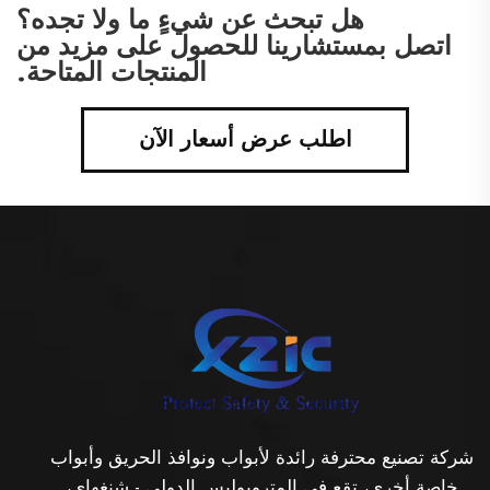
هل تبحث عن شيءٍ ما ولا تجده؟
اتصل بمستشارينا للحصول على مزيد من
المنتجات المتاحة.
اطلب عرض أسعار الآن
شركة تصنيع محترفة رائدة لأبواب ونوافذ الحريق وأبواب
خاصة أخرى، تقع في المتروبوليس الدولي - شنغهاي،