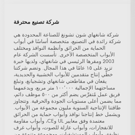
شركة تصنيع محترفة
شركة شانغهاي شون تشونغ للصناعة المحدودة هي
شركة رائدة في التصنيع، متخصصة أساسًا في أبواب
الحماية من الحرائق وأنظمة النوافذ ومختلف
الأبواب المتخصصة الأخرى. تأسست الشركة عام
2003 ومقرها الرئيسي في شانغهاي، ولديها خبرة
تزيد على ١٥ عامًا في هذا المجال. وتضم شركتنا
خطَّي إنتاج متقدمين للأبواب الخشبية والحديدية،
يقعان في مقاطعتي شانغهاي وتشجيانغ، وتبلغ
مساحتهما الإجمالية ١٠٠٬٠٠٠ متر مربع، ويدعمهما
فريق عمل مُتفرِّس يضم أكثر من ٥٠٠ موظف دائم،
مما يضمن أعلى مستويات الجودة والحرفية. وتتجاوز
طاقتنا الإنتاجية السنوية مليون مجموعة من الأبواب.
ويشمل خط إنتاجنا نوافذ وأبواب حماية من الحرائق
معتمدة وفق معايير UL وCE، وأبواب مقاومة
للانفجارات، وأبواب عازلة للصوت، وأبواب غرف
نظيفة، وأبواب المستشفيات، ومجموعة متنوعة من