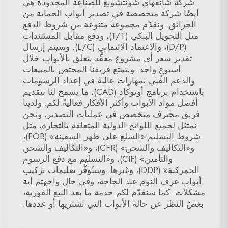
شركة شانغهاي شونتشونغ للصناعة المحدودة هي
أيضًا شركة متخصصة في تصدير أبواب الحماية من
الحرائق. ونقدّم مجموعة متنوعة من شروط الدفع
مثل التحويل البنكي (T/T)، ودفع مقابل المستندات
(D/P)، والاعتماد الائتماني (L/C). وسيتم إرسال
تقدير سعر أي مشروع معقَّد يتعلق بالأبواب خلال
أسبوعٍ واحد. ويتمتع فريقنا المختص بالمبيعات
والدعم الفني بمهارات عالية في إعداد الرسومات
باستخدام برنامج أوتوكاد (CAD)، ما يسمح لنا بتقديم
أفضل مواد الأبواب وأكثر الأفكار فعاليةً لكم. ولدينا
فريق محترف متخصص في عمليات التصدير، ونحن
نمتثل لجميع اللوائح الدولية المتعلقة بالتجارة، مثل
شروط التسليم «السلع على ظهر السفينة» (FOB)،
و«التكاليف والشحن» (CFR)، و«التكاليف والشحن
والتأمين» (CIF)، و«التسليم مع دفع الرسوم
الجمركية» (DDP)، وغيرها. وستُوفَّر تعليمات تركيب
أبواب غرف النوم عند الحاجة، وفي حال واجهتم أية
مشكلات. كما سنقدّم لكم خدمة ما بعد البيع الفورية،
بغضّ النظر عن حالة الأبواب التي تشتريها أو عددها.