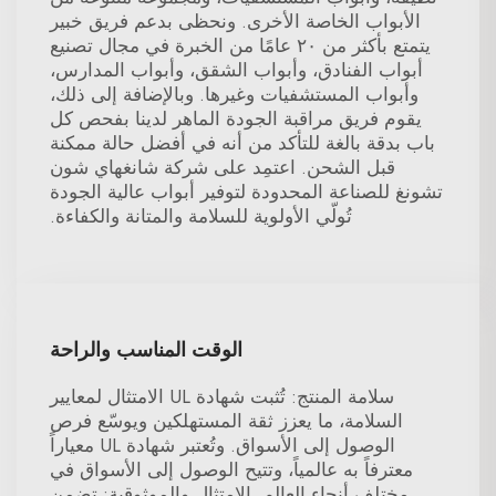
الأبواب الخاصة الأخرى. ونحظى بدعم فريق خبير
يتمتع بأكثر من ٢٠ عامًا من الخبرة في مجال تصنيع
أبواب الفنادق، وأبواب الشقق، وأبواب المدارس،
وأبواب المستشفيات وغيرها. وبالإضافة إلى ذلك،
يقوم فريق مراقبة الجودة الماهر لدينا بفحص كل
باب بدقة بالغة للتأكد من أنه في أفضل حالة ممكنة
قبل الشحن. اعتمِد على شركة شانغهاي شون
تشونغ للصناعة المحدودة لتوفير أبواب عالية الجودة
تُولّي الأولوية للسلامة والمتانة والكفاءة.
الوقت المناسب والراحة
سلامة المنتج: تُثبت شهادة UL الامتثال لمعايير
السلامة، ما يعزز ثقة المستهلكين ويوسّع فرص
الوصول إلى الأسواق. وتُعتبر شهادة UL معياراً
معترفاً به عالمياً، وتتيح الوصول إلى الأسواق في
مختلف أنحاء العالم. الامتثال والموثوقية: تضمن