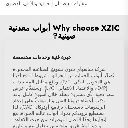
عقارك مع ضمان الحماية والأمان القصوى.
Why choose XZIC أبواب معدنية
صينية?
خبرة غنية وخدمات مخصصة
شركة شانغهاي شون تشونغ الصناعية المحدودة
تُصدِّر أبواب الحماية من الحرائق. شروط الدفع لدينا
هي التحويل البنكي (T/T)، ودفع مقابل المستندات
(D/P)، والاعتماد الائتماني (L/C). وسنقدِّم عرض
سعر دقيق لأي مشروع معقَّد خلال أسبوعٍ كامل. وقد
تدرَّب أعضاء فريقنا الفني والمبيعات على إعداد
الرسومات باستخدام برنامج أوتوكاد (CAD)، لذا
نستطيع تزويدكم بمواد أبواب عالية الجودة، مع
إنجازها وفقًا لأفضل التوصيات من حيث الكفاءة.
ولدينا أيضًا فريق متخصص يتعامل مع مشاريع