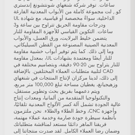
ساعات. توفر شركة شنغهاي شونتشونغ إندستري
كو., لت مجموعة كاملة من الأبواب المعدنية الفارغة
الداخلية، سواءً مخصصة أو قياسية، مع شهادة UL
ودرجات مقاومة الحريق تتراوح بين ساعة و3
ساعات. التكوين القياسي للأجهزة المقاومة للنار
يتضمن خليط البرلايت، ورق العسل، والأبواب
المعدنية الصينية المصنوعة من القطن السيليكاتي،
وما إلى ذلك. كما يتم توفير أبواب خشبية مقاومة
للنار أيضًا ومعتمدة بشهادات UL، بمعدل مقاومة
للنار يتراوح بين 20-90 دقيقة، وبتصاميم مختلفة في
CAD لتلبية متطلبات العملاء المختلفين. بالإضافة
إلى ذلك، لدينا مركزان لإنتاج المنتجات في شنغهاي
وزهيجيانغ، يغطيان مساحة تبلغ 100,000 متر مربع،
ويتم دعمهما بفريق بحث وتطوير مستقل،
والتكنولوجيا المتقدمة من ألمانيا، ومعدات إنتاج
عالية الجودة تشمل آلة كسر الألواح المعدنية تلقائيًا،
وأجهزة CNC، وخط الطلاء والطلاء. نحن ملتزمون
بأنظمة سيطرة جودة صارمة وخدمة عملاء مهتمة،
فريقنا الماهر دائمًا مستعد لمناقشة متطلباتك
وضمان رضا العملاء الكامل. لقد صدرت منتجاتنا إلى