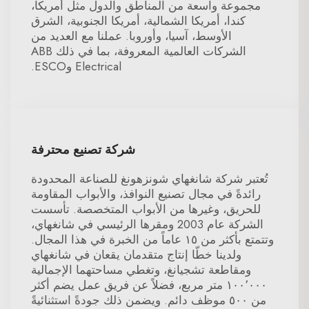
مجموعة واسعة من المناطق والدول مثل أمريكا،
كندا، أمريكا الشمالية، أمريكا الجنوبية، الشرق
الأوسط، آسيا، وأوروبا. عملنا مع العديد من
الشركات العالمية المعروفة، بما في ذلك ABB
Electrical وESCO.
شركة تصنيع محترفة
تُعتبر شركة شانغهاي شونزهونغ للصناعة المحدودة
رائدةً في مجال تصنيع النوافذ، والأبواب المقاومة
للحريق، وغيرها من الأبواب المتخصصة. تأسست
الشركة عام 2003 ومقرها الرئيسي في شانغهاي،
وتتمتع بأكثر من ١٥ عاماً من الخبرة في هذا المجال.
ولدينا خطّا إنتاج متقدمان يقعان في شانغهاي
ومقاطعة تشجيانغ، وتغطي مساحتهما الإجمالية
١٠٠٬٠٠٠ متر مربع، فضلاً عن فريق عمل يضم أكثر
من ٥٠٠ موظف دائم. ويضمن ذلك جودةً استثنائيةً