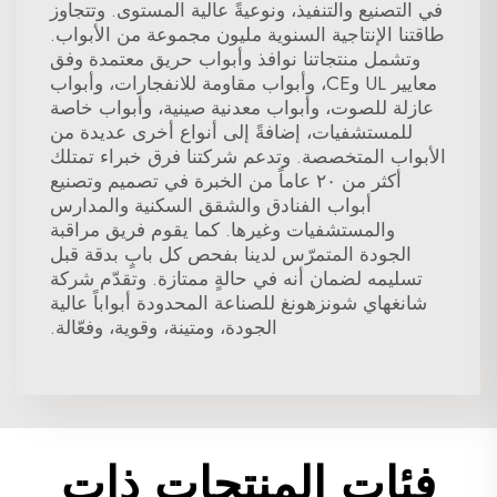
في التصنيع والتنفيذ، ونوعيةً عالية المستوى. وتتجاوز
طاقتنا الإنتاجية السنوية مليون مجموعة من الأبواب.
وتشمل منتجاتنا نوافذ وأبواب حريق معتمدة وفق
معايير UL وCE، وأبواب مقاومة للانفجارات، وأبواب
عازلة للصوت، وأبواب معدنية صينية، وأبواب خاصة
للمستشفيات، إضافةً إلى أنواع أخرى عديدة من
الأبواب المتخصصة. وتدعم شركتنا فرق خبراء تمتلك
أكثر من ٢٠ عاماً من الخبرة في تصميم وتصنيع
أبواب الفنادق والشقق السكنية والمدارس
والمستشفيات وغيرها. كما يقوم فريق مراقبة
الجودة المتمرّس لدينا بفحص كل بابٍ بدقة قبل
تسليمه لضمان أنه في حالةٍ ممتازة. وتقدّم شركة
شانغهاي شونزهونغ للصناعة المحدودة أبواباً عالية
الجودة، ومتينة، وقوية، وفعّالة.
فئات المنتجات ذات