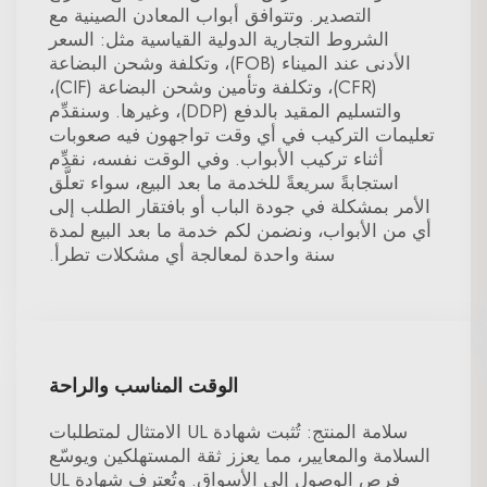
التصدير. وتتوافق أبواب المعادن الصينية مع
الشروط التجارية الدولية القياسية مثل: السعر
الأدنى عند الميناء (FOB)، وتكلفة وشحن البضاعة
(CFR)، وتكلفة وتأمين وشحن البضاعة (CIF)،
والتسليم المقيد بالدفع (DDP)، وغيرها. وسنقدِّم
تعليمات التركيب في أي وقت تواجهون فيه صعوبات
أثناء تركيب الأبواب. وفي الوقت نفسه، نقدِّم
استجابةً سريعةً للخدمة ما بعد البيع، سواء تعلَّق
الأمر بمشكلة في جودة الباب أو بافتقار الطلب إلى
أي من الأبواب، ونضمن لكم خدمة ما بعد البيع لمدة
سنة واحدة لمعالجة أي مشكلات تطرأ.
الوقت المناسب والراحة
سلامة المنتج: تُثبت شهادة UL الامتثال لمتطلبات
السلامة والمعايير، مما يعزز ثقة المستهلكين ويوسّع
فرص الوصول إلى الأسواق. وتُعترف شهادة UL