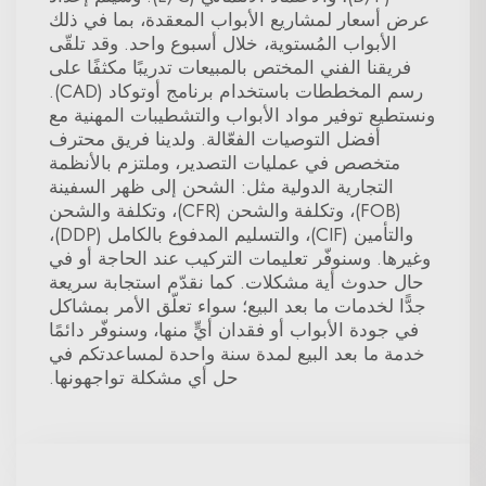
عرض أسعار لمشاريع الأبواب المعقدة، بما في ذلك
الأبواب المُستوية، خلال أسبوع واحد. وقد تلقّى
فريقنا الفني المختص بالمبيعات تدريبًا مكثفًا على
رسم المخططات باستخدام برنامج أوتوكاد (CAD).
ونستطيع توفير مواد الأبواب والتشطيبات المهنية مع
أفضل التوصيات الفعّالة. ولدينا فريق محترف
متخصص في عمليات التصدير، وملتزم بالأنظمة
التجارية الدولية مثل: الشحن إلى ظهر السفينة
(FOB)، وتكلفة والشحن (CFR)، وتكلفة والشحن
والتأمين (CIF)، والتسليم المدفوع بالكامل (DDP)،
وغيرها. وسنوفّر تعليمات التركيب عند الحاجة أو في
حال حدوث أية مشكلات. كما نقدّم استجابة سريعة
جدًّا لخدمات ما بعد البيع؛ سواء تعلّق الأمر بمشاكل
في جودة الأبواب أو فقدان أيٍّ منها، وسنوفّر دائمًا
خدمة ما بعد البيع لمدة سنة واحدة لمساعدتكم في
حل أي مشكلة تواجهونها.