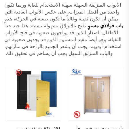
الأبواب المنزلقة السهلة سهلة الاستخدام للغاية وربما تكون
واحدة من أفضل الميزات. على عكس الأبواب العادية التي
يمكن أن تكون ثقيلة وغالباً ما تكون صعبة في الحركة، هذه
باب فولاذي مستوٍ
تفتح بالانزلاق بسهولة نسبية. هذا جيد جداً
للأطفال الصغار الذين قد يواجهون صعوبة في فتح الأبواب
الثقيلة، وهو أيضاً مفيد للمسنين الذين قد يجدون صعوبة في
استخدام أيديهم. يجب أن يشعر الجميع بالراحة في منازلهم،
والباب المنزلق السهل يجب أن يساهم في تحقيق ذلك.
ب
اب مزدوج مدرج في قائمة UL مقاوم للحريق لمدة 45 دقيقة لباب خروج خشبي لمدرسة، شقة، فندق، أو مبنى مكتبي
2
0 - 90 دقيقة تصميم شاكر ثنائي الأبواب الخشبية المقاومة للحريق باب خشبي مقاوم للحريق مع إطار قابل للتفكيك وابواب داخلية من نوع Barn