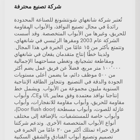
شركة تصنيع محترفة
تُعتبر شركة شانغهاي شونتشونغ للصناعة المحدودة
رائدةً في مجال تصنيع النوافذ، والأبواب المقاومة
للحريق، وغيرها من الأبواب المتخصصة. وقد أُسست
الشركة عام 2003 ومقرها الرئيسي في شانغهاي،
وتتمتع بأكثر من ١٥ عامًا من الخبرة في هذا المجال.
ولدينا خطّا إنتاج متقدمان يقعان في شانغهاي
ومقاطعة تشجيانغ، وتغطي مساحتهما الإجمالية
١٠٠٬٠٠٠ متر مربع، فضلاً عن فريق عمل يضم أكثر
من ٥٠٠ موظف دائم، ما يضمن أعلى مستويات
الجودة والدقة في التصنيع. وتتجاوز الطاقة الإنتاجية
السنوية مليون مجموعة من الأبواب. ويشمل خط
إنتاجنا نوافذ معتمدة وفق معايير UL وCE، وأبواب
مقاومة للحريق، وأبواب مقاومة للانفجارات، وأبواب
عازلة للصوت، وأبواب مسطحة (Door flush door)،
وأبواب خاصة للمستشفيات، بالإضافة إلى مختلف
أنواع الأبواب المتخصصة الأخرى. وتدعم شركتنا
فرق خبراء تمتلك أكثر من ٢٠ عامًا من الخبرة في
تصميم وتصنيع أبواب الفنادق والشقق السكنية