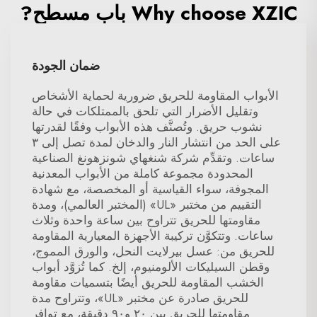
Why choose XZIC باب مسطح?
ضمان الجودة
الأبواب المقاومة للحريق ضرورية لحماية الأشخاص
وتقليل الأضرار التي تلحق بالممتلكات في حالة
نشوب حريق. وتُصنَّف هذه الأبواب وفقًا لقدرتها
على الحد من انتشار النار والدخان لمدة تصل إلى ٣
ساعات. وتقدِّم شركة شنغهاي شونزهونغ الصناعية
المحدودة مجموعة كاملة من الأبواب المعدنية
المجوفة، سواء القياسية أو المخصصة، مع شهادة
التقييم من مختبر «UL» (المختبر العالمي)، ومدة
مقاومتها للحريق تتراوح بين ساعة واحدة وثلاث
ساعات. وتتكوَّن تركيبة الأجهزة المعيارية المقاومة
للحريق من: عسل بيرلايت النحل، والورق المموج،
وقطن السيليكات الألومنيوم، إلخ. كما تُزوَّد أبواب
الخشب المقاومة للحريق أيضًا بتسميات مقاومة
للحريق صادرة عن مختبر «UL»، وتتراوح مدة
مقاومتها للحريق بين ٢٠ و٩٠ دقيقة، مع توافر