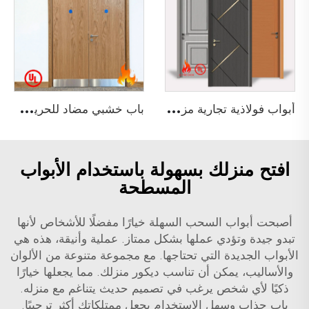
أ
بواب فولاذية تجارية مزدوجة وفردية مقاومة للحريق لمدة 3 ساعات ومصنفة من قبل UL لأبواب المجتمعات
ب
اب خشبي مضاد للحريق لمدة 90 دقيقة غير متساوي مع شهادة UL لمبنى فندق
افتح منزلك بسهولة باستخدام الأبواب
المسطحة
أصبحت أبواب السحب السهلة خيارًا مفضلًا للأشخاص لأنها
تبدو جيدة وتؤدي عملها بشكل ممتاز. عملية وأنيقة، هذه هي
الأبواب الجديدة التي تحتاجها. مع مجموعة متنوعة من الألوان
والأساليب، يمكن أن تناسب ديكور منزلك. مما يجعلها خيارًا
ذكيًا لأي شخص يرغب في تصميم حديث يتناغم مع منزله.
باب جذاب وسهل الاستخدام يجعل ممتلكاتك أكثر ترحيبًا.