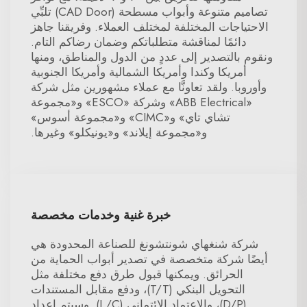
تصاميم متنوعة وأبواب مسطحة (CAD Door) تلبِّي
الاحتياجات المختلفة لمختلف العملاء. وفريقنا جاهز
دائمًا لمناقشة متطلباتكم وضمان رضاكم التام.
ونقوم بالتصدير إلى عددٍ من الدول والمناطق، ومنها
أمريكا وكندا وأمريكا الشمالية وأمريكا الجنوبية
وأوروبا. ولقد تعاونَّا مع عملاء مشهورين مثل شركة
«ABB Electrical» وشركة «ESCO» و«مجموعة
تشاي تاي» و«CIMC» و«مجموعة أسوس»
و«مجموعة إيلاند» و«يونيكلو» وغيرها.
خبرة غنية وخدمات مخصصة
شركة شنغهاي شونتشونغ للصناعة المحدودة هي
أيضًا شركة متخصصة في تصدير أبواب الحماية من
الحرائق. ويمكنها قبول طرق دفع مختلفة مثل
التحويل البنكي (T/T)، ودفع مقابل المستندات
(D/P)، والاعتماد الائتماني (L/C). وسيتم إعداد