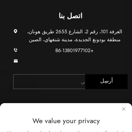
اتصل بنا
الغرفة 101، رقم 2، الشارع 2655 طريق هونان،
منطقة بودونغ الجديدة، مدينة شنغهاي، الصين
+86-13801977102
[email protected]
أرسِل
We value your privacy
حقوق النشر © شركة شنغهاي Xunzhong للصناعة المحدودة.