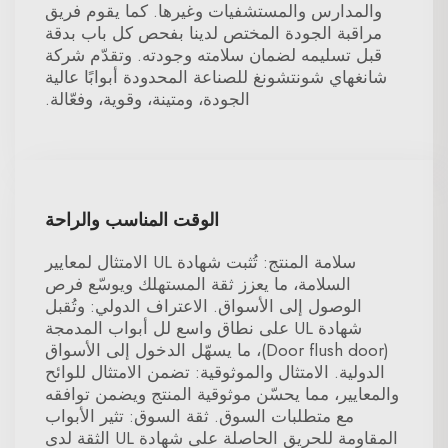
والمدارس والمستشفيات وغيرها. كما يقوم فريق
مراقبة الجودة المختص لدينا بفحص كل باب بدقة
قبل تسليمه لضمان سلامته وجودته. وتقدّم شركة
شانغهاي شونتشونغ للصناعة المحدودة أبوابًا عالية
الجودة، ومتينة، وقوية، وفعّالة.
الوقت المناسب والراحة
سلامة المنتج: تُثبت شهادة UL الامتثال لمعايير
السلامة، ما يعزز ثقة المستهلك ويوسّع فرص
الوصول إلى الأسواق. الاعتراف الدولي: وتُقبل
شهادة UL على نطاق واسع لل أبواب المدمجة
(Door flush door)، ما يسهّل الدخول إلى الأسواق
الدولية. الامتثال والموثوقية: تضمن الامتثال للوائح
والمعايير، مما يحسّن موثوقية المنتج ويضمن توافقه
مع متطلبات السوق. ثقة السوق: تثير الأبواب
المقاومة للحريق الحاصلة على شهادة UL الثقة لدى