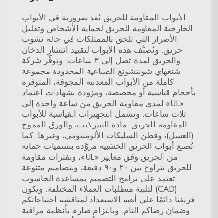
الأبواب المقاومة للحريق تُعد ضرورية في الأبواب
الخارجية المقاومة للحريق لحماية الأشخاص وتقليل
الأضرار التي تلحق بالممتلكات في حالة نشوب
حريق. وتُصنَّف هذه الأبواب لتقييد انتشار الدخان
والحريق لمدة تصل إلى ٣ ساعات. وتوفِّر شركة
شنغهاي شونتشونغ الصناعية المحدودة مجموعة
كاملة من الأبواب المعدنية المجوفة، المتوفرة
بأحجام قياسية أو مخصصة، ومزودة بشهادات اعتماد
«UL» لمدى مقاومة الحريق من ساعة واحدة إلى
ثلاث ساعات. وتشمل التجهيزات القياسية للأبواب
المقاومة للحريق: مادة البييرلايت، والورق المموج
(العسل)، وقطن السليكات الألومنيومي، وغيرها. كما
تُصنع أبواب الحريق الخشبية مزوَّدة بتسميات حماية
من الحريق وفق معايير «UL»، وبفترات مقاومة
للحريق تتراوح بين ٢٠ و٩٠ دقيقة، وبتصاميم متنوعة
تعتمد على برامج التصميم بمساعدة الحاسوب
(CAD) لتلبية متطلبات العملاء المختلفة. ويكون
فريقنا دائمًا على أهبة الاستعداد لمناقشة احتياجاتكم
وضمان رضاكم التام. وبالتزامٍ صارمٍ بأنظمة مراقبة