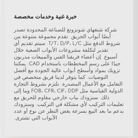
خبرة غنية وخدمات مخصصة
شركة شنغهاي شونزونغ للصناعة المحدودة تصدر
أيضًا أبواب الحريق. نقدم مجموعة متنوعة من
شروط الدفع مثل T/T، D/P، L/C. سيتم تقديم أي
تقدير لتكلفة مشروعات الأبواب الصعبة خلال
أسبوع. إن أعضاء فريقنا الفني والمبيعات مدربون
جيدًا على رسم المخططات باستخدام CAD. يمكننا
تزويك بمواد وأسطح أبواب عالية الجودة مع أفضل
التوصيات. كما يتوفر لدينا فريق متخصص في
التعامل مع الأعمال المصدرة. نلتزم بشروط التجارة
الدولية القياسية مثل FOB، CFR، CIF، DDP وما إلى
ذلك. سنزودك بباب خارجي مقاوم للحريق مع
تعليمات التركيب لأي مشكلة في التركيب. وسنزودك
بدعم ما بعد البيع بسرعة بغض النظر عن نوع أو عدد
الأبواب التي تشترى.