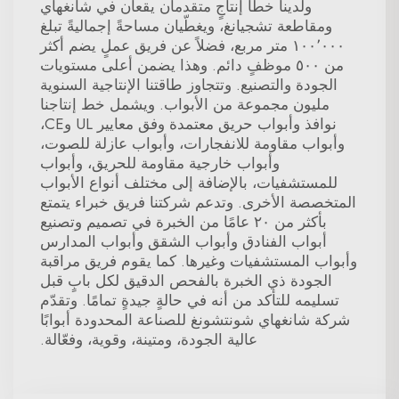
ولدينا خطّا إنتاجٍ متقدمان يقعان في شانغهاي
ومقاطعة تشجيانغ، ويغطّيان مساحةً إجماليةً تبلغ
١٠٠٬٠٠٠ متر مربع، فضلاً عن فريق عملٍ يضم أكثر
من ٥٠٠ موظفٍ دائم. وهذا يضمن أعلى مستويات
الجودة والتصنيع. وتتجاوز طاقتنا الإنتاجية السنوية
مليون مجموعة من الأبواب. ويشمل خط إنتاجنا
نوافذ وأبواب حريق معتمدة وفق معايير UL وCE،
وأبواب مقاومة للانفجارات، وأبواب عازلة للصوت،
وأبواب خارجية مقاومة للحريق، وأبواب
للمستشفيات، بالإضافة إلى مختلف أنواع الأبواب
المتخصصة الأخرى. وتدعم شركتنا فريق خبراء يتمتع
بأكثر من ٢٠ عامًا من الخبرة في تصميم وتصنيع
أبواب الفنادق وأبواب الشقق وأبواب المدارس
وأبواب المستشفيات وغيرها. كما يقوم فريق مراقبة
الجودة ذي الخبرة بالفحص الدقيق لكل بابٍ قبل
تسليمه للتأكد من أنه في حالةٍ جيدةٍ تمامًا. وتقدّم
شركة شانغهاي شونتشونغ للصناعة المحدودة أبوابًا
عالية الجودة، ومتينة، وقوية، وفعّالة.