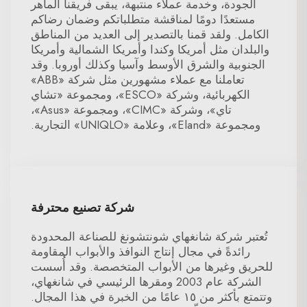
الجودة، وخدمة عملاء منتبهة، يبقى فريقنا الماهر
مستعدًا دومًا لمناقشة متطلباتكم وضمان رضاكم
الكامل. ولقد قمنا بالتصدير إلى العديد من المناطق
والبلدان مثل أمريكا وكندا وأمريكا الشمالية وأمريكا
الجنوبية والشرق الأوسط وآسيا وكذلك أوروبا. وقد
تعاملنا مع عملاء مشهورين مثل شركة «ABB»
الكهربائية، وشركة «ESCO»، ومجموعة «تشاي
تاي»، وشركة «CIMC»، ومجموعة «Asus»،
ومجموعة «Eland»، وعلامة «UNIQLO» التجارية.
شركة تصنيع محترفة
تُعتبر شركة شانغهاي شونتشونغ للصناعة المحدودة
رائدةً في مجال إنتاج النوافذ والأبواب المقاومة
للحريق وغيرها من الأبواب المتخصصة. وقد أُسست
الشركة عام 2003 ومقرها الرئيسي في شانغهاي،
وتتمتع بأكثر من ١٥ عامًا من الخبرة في هذا المجال.