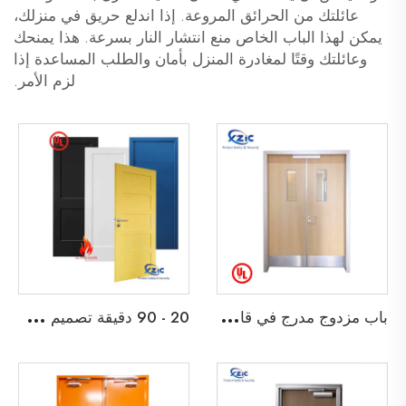
عائلتك من الحرائق المروعة. إذا اندلع حريق في منزلك،
يمكن لهذا الباب الخاص منع انتشار النار بسرعة. هذا يمنحك
وعائلتك وقتًا لمغادرة المنزل بأمان والطلب المساعدة إذا
لزم الأمر.
ب
اب مزدوج مدرج في قائمة UL مقاوم للحريق لمدة 45 دقيقة لباب خروج خشبي لمدرسة، شقة، فندق، أو مبنى مكتبي
2
0 - 90 دقيقة تصميم شاكر ثنائي الأبواب الخشبية المقاومة للحريق باب خشبي مقاوم للحريق مع إطار قابل للتفكيك وابواب داخلية من نوع Barn