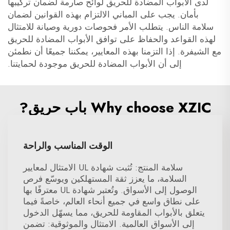
لدى الأبواب المضادة للحريق لوائح صارمة لضمان تركيبها
بأمان. يجب على المباني الالتزام بهذه القوانين لضمان
سلامة الناس. يتطلب الأمر فحوصات دورية وصيانة للامتثال
لهذه القواعد والحفاظ على توافق الأبواب المضادة للحريق
مع الشيفرة. إذا التزمنا بهذه المعايير، يمكننا جميعًا أن نطمئن
إلى أن الأبواب المضادة للحريق موجودة لحمايتنا.
Why choose XZIC باب حريق?
الوقت المناسب والراحة
سلامة المنتج: تُثبت شهادة UL الامتثال لمعايير
السلامة، ما يعزز ثقة المستهلكين ويوسّع فرص
الوصول إلى الأسواق. وتُعتبر شهادة UL معترفًا بها
على نطاق واسع في جميع أنحاء العالم، خاصةً فيما
يتعلق بالأبواب المقاومة للحريق، مما يسهّل الدخول
إلى الأسواق العالمية. الامتثال والموثوقية: تضمن