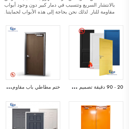
بالانتشار السريع وتتسبب في دمار كبير دون وجود أبواب
مقاومة للنار. لذلك نحن بحاجة إلى هذه الأبواب لحمايتنا.
2
0 - 90 دقيقة تصميم شاكر ثنائي الأبواب الخشبية المقاومة للحريق باب خشبي مقاوم للحريق مع إطار قابل للتفكيك وابواب داخلية من نوع Barn
خ
تم مطاطي باب مقاوم للحريق 90 دقيقة باب خشبي مقاوم للحريق مع إطار حديدي