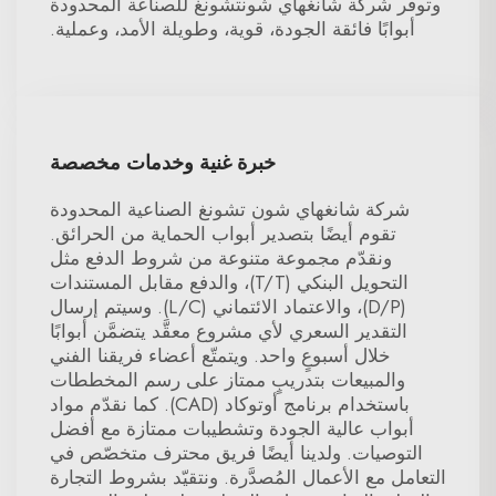
وتوفر شركة شانغهاي شونتشونغ للصناعة المحدودة
أبوابًا فائقة الجودة، قوية، وطويلة الأمد، وعملية.
خبرة غنية وخدمات مخصصة
شركة شانغهاي شون تشونغ الصناعية المحدودة
تقوم أيضًا بتصدير أبواب الحماية من الحرائق.
ونقدّم مجموعة متنوعة من شروط الدفع مثل
التحويل البنكي (T/T)، والدفع مقابل المستندات
(D/P)، والاعتماد الائتماني (L/C). وسيتم إرسال
التقدير السعري لأي مشروع معقَّد يتضمَّن أبوابًا
خلال أسبوعٍ واحد. ويتمتّع أعضاء فريقنا الفني
والمبيعات بتدريبٍ ممتاز على رسم المخططات
باستخدام برنامج أوتوكاد (CAD). كما نقدّم مواد
أبواب عالية الجودة وتشطيبات ممتازة مع أفضل
التوصيات. ولدينا أيضًا فريق محترف متخصّص في
التعامل مع الأعمال المُصدَّرة. ونتقيّد بشروط التجارة