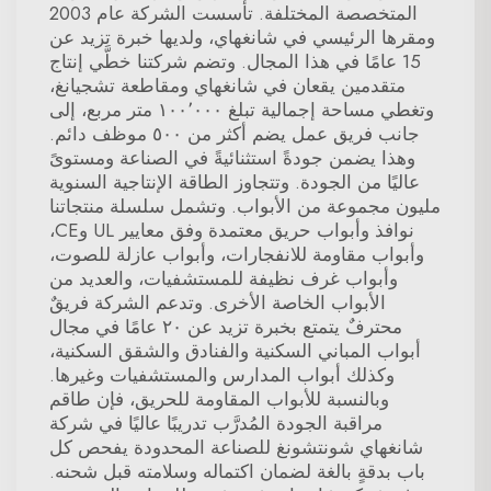
المتخصصة المختلفة. تأسست الشركة عام 2003
ومقرها الرئيسي في شانغهاي، ولديها خبرة تزيد عن
15 عامًا في هذا المجال. وتضم شركتنا خطَّي إنتاج
متقدمين يقعان في شانغهاي ومقاطعة تشجيانغ،
وتغطي مساحة إجمالية تبلغ ١٠٠٬٠٠٠ متر مربع، إلى
جانب فريق عمل يضم أكثر من ٥٠٠ موظف دائم.
وهذا يضمن جودةً استثنائيةً في الصناعة ومستوىً
عاليًا من الجودة. وتتجاوز الطاقة الإنتاجية السنوية
مليون مجموعة من الأبواب. وتشمل سلسلة منتجاتنا
نوافذ وأبواب حريق معتمدة وفق معايير UL وCE،
وأبواب مقاومة للانفجارات، وأبواب عازلة للصوت،
وأبواب غرف نظيفة للمستشفيات، والعديد من
الأبواب الخاصة الأخرى. وتدعم الشركة فريقٌ
محترفٌ يتمتع بخبرة تزيد عن ٢٠ عامًا في مجال
أبواب المباني السكنية والفنادق والشقق السكنية،
وكذلك أبواب المدارس والمستشفيات وغيرها.
وبالنسبة للأبواب المقاومة للحريق، فإن طاقم
مراقبة الجودة المُدرَّب تدريبًا عاليًا في شركة
شانغهاي شونتشونغ للصناعة المحدودة يفحص كل
باب بدقةٍ بالغة لضمان اكتماله وسلامته قبل شحنه.