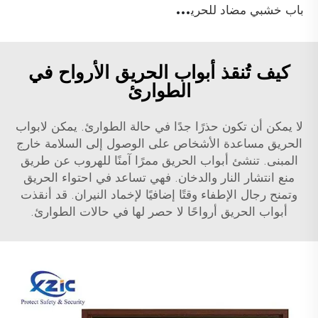
ب
اب خشبي مضاد للحريق لمدة 90 دقيقة غير متساوي مع شهادة UL لمبنى فندق
كيف تُنقذ أبواب الحريق الأرواح في
الطوارئ
لا يمكن أن تكون حذرًا جدًا في حالة الطوارئ. يمكن لابواب
الحريق مساعدة الأشخاص على الوصول إلى السلامة خارج
المبنى. تنشئ أبواب الحريق ممرًا آمنًا للهروب عن طريق
منع انتشار النار والدخان. فهي تساعد في احتواء الحريق
وتمنح رجال الإطفاء وقتًا إضافيًا لإخماد النيران. قد أنقذت
أبواب الحريق أرواحًا لا حصر لها في حالات الطوارئ.