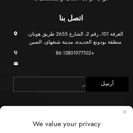
اتصل بنا
الغرفة 101، رقم 2، الشارع 2655 طريق هونان،
منطقة بودونغ الجديدة، مدينة شنغهاي، الصين
+86-13801977102
[email protected]
أرسِل
We value your privacy
حقوق النشر © شركة شنغهاي Xunzhong للصناعة المحدودة.