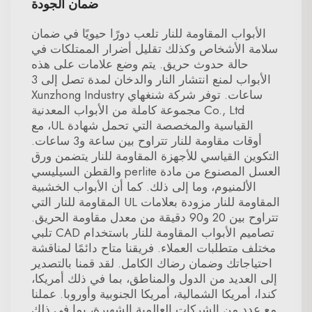
ضمان الجودة
الأبواب المقاومة للنار تلعب دورًا حيويًا في ضمان
سلامة الأشخاص وكذلك تقليل أضرار الممتلكات في
حالة حدوث حريق. يتم وضع علامات على هذه
الأبواب لمنع انتشار النار والدخان لمدة تصل إلى 3
ساعات. توفر شركة شنغهاي Xunzhong Industry
Co., Ltd مجموعة كاملة من الأبواب المعدنية
القياسية والمخصصة التي تحمل شهادة UL، مع
أوقات مقاومة للنار تتراوح بين ساعة و3 ساعات.
التكوين القياسي للأجهزة المقاومة للنار يتضمن ورق
العسل المصنوع من مادة perlite والقطن السيليسي
الألمنيوم، وما إلى ذلك. كما أن الأبواب الخشبية
المقاومة للنار مزودة بعلامات UL المقاومة للنار التي
تتراوح بين 20 و90 دقيقة من معدل مقاومة الحريق.
تصاميم الأبواب المقاومة للنار باستخدام CAD تلبي
مختلف متطلبات العملاء. فريقنا متاح دائمًا لمناقشة
احتياجاتك وضمان رضاك الكامل. لقد قمنا بالتصدير
إلى العديد من الدول والمناطق، بما في ذلك أمريكا،
كندا، أمريكا الشمالية، أمريكا الجنوبية وأوروبا. عملنا
مع عدد من الشركات العالمية الشهيرة، بما في ذلك