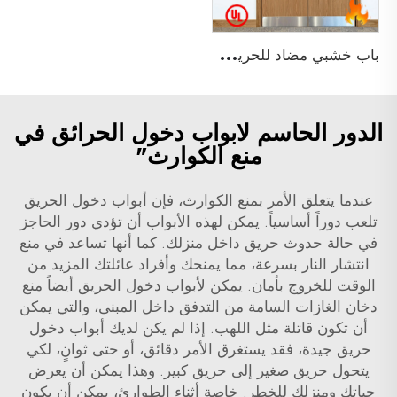
ب
اب خشبي مضاد للحريق لمدة 90 دقيقة غير متساوي مع شهادة UL لمبنى فندق
الدور الحاسم لابواب دخول الحرائق في
منع الكوارث"
عندما يتعلق الأمر بمنع الكوارث، فإن أبواب دخول الحريق
تلعب دوراً أساسياً. يمكن لهذه الأبواب أن تؤدي دور الحاجز
في حالة حدوث حريق داخل منزلك. كما أنها تساعد في منع
انتشار النار بسرعة، مما يمنحك وأفراد عائلتك المزيد من
الوقت للخروج بأمان. يمكن لأبواب دخول الحريق أيضاً منع
دخان الغازات السامة من التدفق داخل المبنى، والتي يمكن
أن تكون قاتلة مثل اللهب. إذا لم يكن لديك أبواب دخول
حريق جيدة، فقد يستغرق الأمر دقائق، أو حتى ثوانٍ، لكي
يتحول حريق صغير إلى حريق كبير. وهذا يمكن أن يعرض
حياتك ومنزلك للخطر. خاصة أثناء الطوارئ، يمكن أن يكون