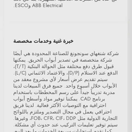
ABB Electrical وESCO.
خبرة غنية وخدمات مخصصة
شركة شنغهاي سونجونغ للصناعة المحدودة هي أيضًا
شركة متخصصة في تصدير أبواب الحريق. يمكنها
قبول طرق دفع مختلفة مثل الحوالة البنكية (T/T)،
الدفع عند الاستلام (D/P)، والاعتماد الائتماني (L/C).
سيتم تقديم عرض أسعار لأي مشروع معقد من
الأبواب خلال أسبوع واحد. جميع فرق المبيعات لدينا
مدربة تدريباً جيداً على رسم المخططات باستخدام
برنامج CAD. يمكننا توفير مواد وأسطح أبواب
احترافية مع التوصيات الأكثر فعالية. لدينا فريق
احترافي يعمل في مجال التصدير وملتزم باللوائح
التجارية الدولية مثل FOB، CFR، CIF، DDP، وغيرها.
سيتم توفير تعليمات التركيب عند حدوث أي مشكلة.
كما نقدم استجابات سريعة للخدمات ما بعد البيع،