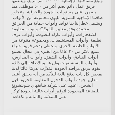
وتبلغ مساحتها الإجمالية ١٠٠٬٠٠٠ متر مربع، ويدعمها
فريق عمل دائم يضم أكثر من ٥٠٠ موظف، مما
يضمن أعلى مستويات الجودة والحرفية. وتتجاوز
طاقتنا الإنتاجية السنوية مليون مجموعة من الأبواب.
ويشمل خط إنتاجنا نوافذ وأبواب حماية من الحرائق
معتمدة وفق معايير UL وCE، وأبواب مقاومة
للانفجارات، وأبواب عازلة للصوت، وأبواب غرف
نظيفة، وأبواب المستشفيات، ومجموعة متنوعة من
الأبواب الخاصة الأخرى. ونحظى بدعم فريق خبراء
يتمتع بأكثر من ٢٠ عامًا من الخبرة في مجال تصنيع
أبواب الفنادق، وأبواب الشقق، وأبواب المدارس،
وأبواب المستشفيات وغيرها. وبالإضافة إلى ذلك،
يقوم فريق مراقبة الجودة المُدرَّب تدريبًا عاليًا لدينا
بفحص كل باب بدقةٍ بالغة للتأكد من أنه يحقق أعلى
معايير جودة أبواب الدخول المقاومة للحريق قبل
الشحن. اعتمِد على شركة شانغهاي شونتشونغ
للصناعة المحدودة لتوفير أبواب عالية الجودة تُركِّز
على السلامة والمتانة والكفاءة.