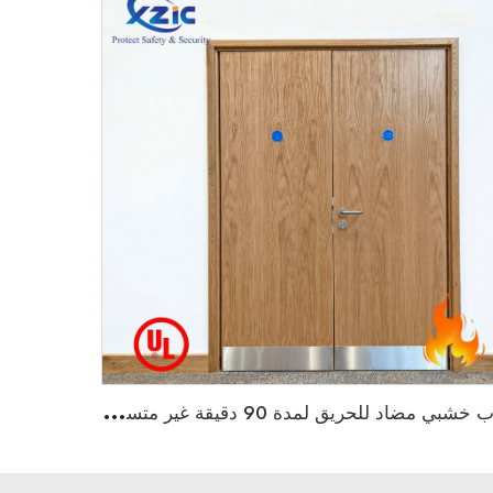
ب
اب خشبي مضاد للحريق لمدة 90 دقيقة غير متساوي مع شهادة UL لمبنى فندق