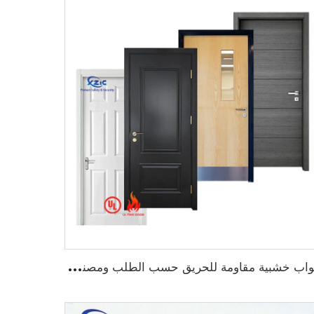
أ
بواب خشبية مقاومة للحريق حسب الطلب ومصنفة من قبل UL لأبواب المستشفيات التجارية