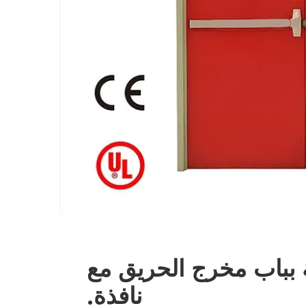
ة بباب مخرج الحريق مع
نافذة.