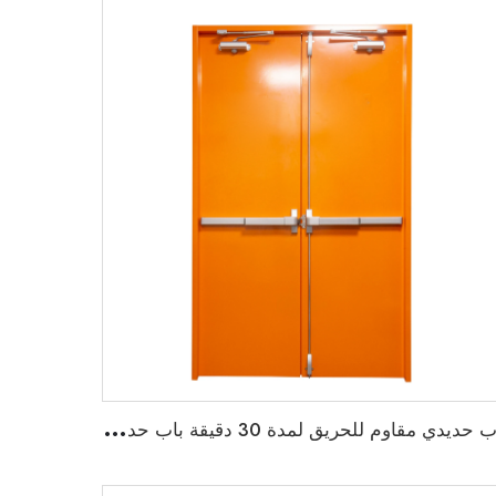
ب
اب حديدي مقاوم للحريق لمدة 30 دقيقة باب حديدي مضاد للحريق مخرج طوارئ باب معدني للطوارئ