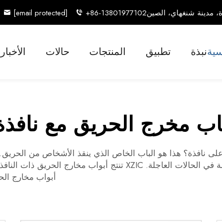
[email protected]
+86-13801977102
سية
نبذة
تطبيق
المنتجات
حالات
الأخبار
اب مخرج الحريق مع نافذة
ى نافذة؟ هذا هو الباب الخاص الذي ينقذ الأشخاص من الحريق. 
معرفة أين يذهبون عندما حان وقت المغادرة، وخاصة في الحالات العا
أبواب مخارج الح