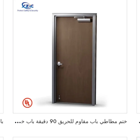
كيك وابواب داخلية من نوع Barn
خ
تم مطاطي باب مقاوم للحريق 90 دقيقة باب خشبي مقاوم للحريق مع إطار حديدي