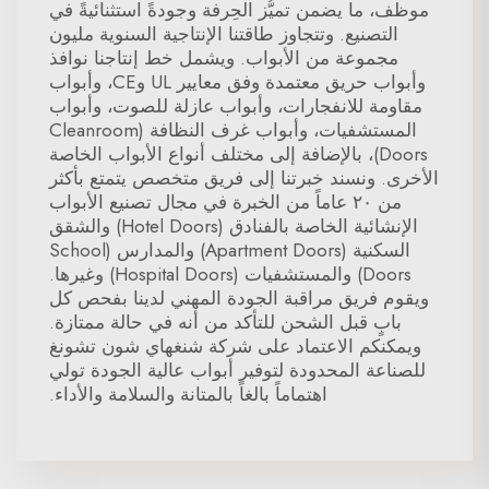
موظف، ما يضمن تميُّز الحِرفة وجودةً استثنائيةً في
التصنيع. وتتجاوز طاقتنا الإنتاجية السنوية مليون
مجموعة من الأبواب. ويشمل خط إنتاجنا نوافذ
وأبواب حريق معتمدة وفق معايير UL وCE، وأبواب
مقاومة للانفجارات، وأبواب عازلة للصوت، وأبواب
المستشفيات، وأبواب غرف النظافة (Cleanroom
Doors)، بالإضافة إلى مختلف أنواع الأبواب الخاصة
الأخرى. ونسند خبرتنا إلى فريق متخصص يتمتع بأكثر
من ٢٠ عاماً من الخبرة في مجال تصنيع الأبواب
الإنشائية الخاصة بالفنادق (Hotel Doors) والشقق
السكنية (Apartment Doors) والمدارس (School
Doors) والمستشفيات (Hospital Doors) وغيرها.
ويقوم فريق مراقبة الجودة المهني لدينا بفحص كل
بابٍ قبل الشحن للتأكد من أنه في حالة ممتازة.
ويمكنكم الاعتماد على شركة شنغهاي شون تشونغ
للصناعة المحدودة لتوفير أبواب عالية الجودة تولي
اهتماماً بالغاً بالمتانة والسلامة والأداء.