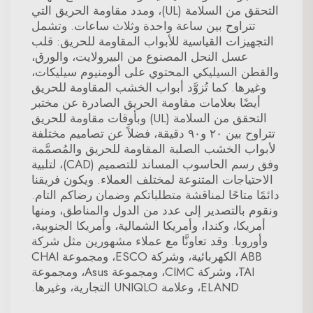
التحقق من السلامة (UL)، ومدد مقاومة الحريق التي
تتراوح بين ساعة واحدة وثلاث ساعات. وتشمل
التجهيزات القياسية للأبواب المقاومة للحريق: قلب
عسل النحل المصنوع من البيرولايت، والورق،
والقطن السيليكي المحتوي على ألومنيوم سيليكات،
وغيرها. كما تُزوَّد أبواب الخشب المقاومة للحريق
أيضًا بعلامات مقاومة الحريق الصادرة عن مختبر
التحقق من السلامة (UL) وبأوقات مقاومة للحريق
تتراوح بين ٢٠ و٩٠ دقيقة، فضلاً عن تصاميم مختلفة
لأبواب الخشب الصلبة المقاومة للحريق والمُصمَّمة
وفق رسم الحاسوب المساند للتصميم (CAD)، لتلبية
الاحتياجات المتنوعة لمختلف العملاء. ويكون فريقنا
دائمًا متاحًا لمناقشة متطلباتكم وضمان رضاكم التام.
ونقوم بالتصدير إلى عدد من الدول والمناطق، ومنها
أمريكا، وكندا، وأمريكا الشمالية، وأمريكا الجنوبية،
وأوروبا. وقد تعاونَّا مع عملاء مشهورين مثل شركة
ABB الكهربائية، وشركة ESCO، ومجموعة CHAI
TAI، وشركة CIMC، ومجموعة Asus، ومجموعة
ELAND، وعلامة UNIQLO التجارية، وغيرها.