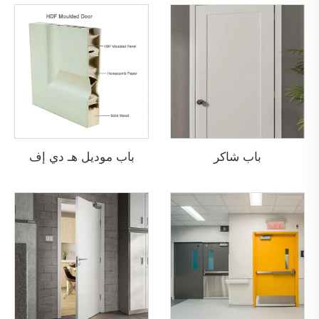
باب شاكر
باب موديل هـ دي إف