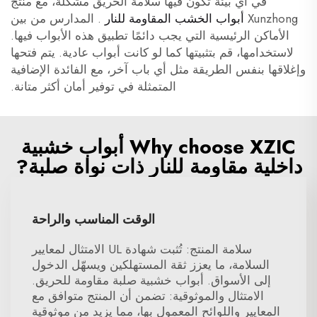
في أي بيئة تكون فيها سلامة الحريق مشكلة، مع منتج
Xunzhong
أبواب الخشب المقاومة للنار
. المدارس من بين
الأماكن الرئيسية التي يجب دائمًا تطبيق هذه الأبواب فيها.
لاستخدامها، قم بتثبيتها كما لو كانت أبواب عادية. يتم فتحها
وإغلاقها بنفس الطريقة مثل أي باب آخر، مع الفائدة الإضافية
المتمثلة في توفير أمان أكثر متانة.
Why choose XZIC أبواب خشبية
داخلية مقاومة للنار ذات نواة صلبة?
الوقت المناسب والراحة
سلامة المنتج: تُثبت شهادة UL الامتثال لمعايير
السلامة، ما يعزز ثقة المستهلكين ويسهّل الدخول
إلى الأسواق. أبواب خشبية صلبة مقاومة للحريق.
الامتثال والموثوقية: تضمن أن المنتج متوافق مع
المعايير واللوائح المعمول بها، مما يزيد من موثوقية