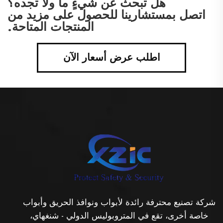
هل تبحث عن شيءٍ ما ولا تجده؟
اتصل بمستشارينا للحصول على مزيد من
المنتجات المتاحة.
اطلب عرض أسعار الآن
شركة تصنيع محترفة رائدة لأبواب ونوافذ الحريق وأبواب
خاصة أخرى، تقع في المتروبوليس الدولي - شنغهاي،