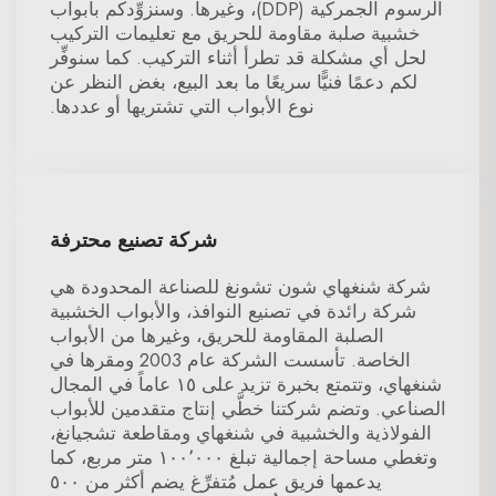
الرسوم الجمركية (DDP)، وغيرها. وسنزوِّدكم بأبواب
خشبية صلبة مقاومة للحريق مع تعليمات التركيب
لحل أي مشكلة قد تطرأ أثناء التركيب. كما سنوفِّر
لكم دعمًا فنيًّا سريعًا ما بعد البيع، بغض النظر عن
نوع الأبواب التي تشتريها أو عددها.
شركة تصنيع محترفة
شركة شنغهاي شون تشونغ للصناعة المحدودة هي
شركة رائدة في تصنيع النوافذ، والأبواب الخشبية
الصلبة المقاومة للحريق، وغيرها من الأبواب
الخاصة. تأسست الشركة عام 2003 ومقرها في
شنغهاي، وتتمتع بخبرة تزيد على ١٥ عاماً في المجال
الصناعي. وتضم شركتنا خطَّي إنتاج متقدمين للأبواب
الفولاذية والخشبية في شنغهاي ومقاطعة تشجيانغ،
وتغطي مساحة إجمالية تبلغ ١٠٠٬٠٠٠ متر مربع، كما
يدعمها فريق عمل مُتفرِّغ يضم أكثر من ٥٠٠