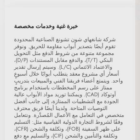
خبرة غنية وخدمات مخصصة
شركة شانغهاي شون تشونغ الصناعية المحدودة
تقوم أيضًا بتصدير أبواب مقاومة للحريق. ونوفر
مجموعة متنوعة من شروط الدفع مثل التحويل
البنكي (T/T)، والدفع مقابل المستندات (D/P)،
والاعتماد الائتماني (L/C). وسيتم إرسال تقدير
أسعار أي مشروع معقد يتطلب أبوابًا خلال أسبوعٍ
واحد. ويتمتع أعضاء فريقنا الفني والمبيعات بتدريبٍ
ممتاز على رسم المخططات باستخدام برنامج
أوتوكاد (CAD). ويمكننا توريد مواد الأبواب عالية
الجودة مع التشطيبات الممتازة، إلى جانب أفضل
التوصيات المتاحة. ولدينا أيضًا فريق محترف
متخصص في التعامل مع الأعمال المُصدَّرة. ونتعامل
وفقًا لشروط التجارة الدولية القياسية مثل: التسليم
على ظهر السفينة (FOB)، وتكلفة والشحن (CFR)،
وتكلفة والتأمين والشحن (CIF)، والتسليم مع دفع