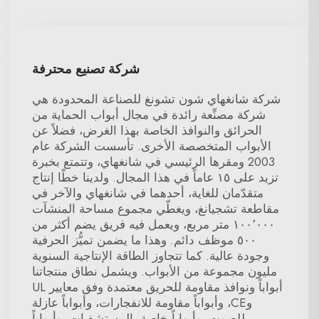
شركة تصنيع محترفة
شركة شانغهاي شون تشونغ للصناعة المحدودة هي
شركة مصنِّعة رائدة في مجال أبواب الحماية من
الحرائق والنوافذ الخاصة بهذا الغرض، فضلاً عن
الأبواب المتخصصة الأخرى. تأسست الشركة عام
2003 ومقرها الرئيسي في شانغهاي، وتتمتع بخبرة
تزيد على ١٥ عاماً في هذا المجال. ولدينا خطّا إنتاج
متقدّمان للغاية، أحدهما في شانغهاي والآخر في
مقاطعة تشجيانغ، ويغطّي مجموع مساحة المنشآت
١٠٠٬٠٠٠ متر مربع، ويعمل فيه فريق يضم أكثر من
٥٠٠ موظف دائم. وهذا ما يضمن تميُّز الحرفية
وجودة عالية. كما تتجاوز الطاقة الإنتاجية السنوية
مليون مجموعة من الأبواب. ويشمل نطاق منتجاتنا
أبواباً ونوافذ مقاومة للحريق معتمدة وفق معايير UL
وCE، وأبواباً مقاومة للانفجارات، وأبواباً عازلة
للصوت، وأبواباً خاصة بالمستشفيات، وأبواباً