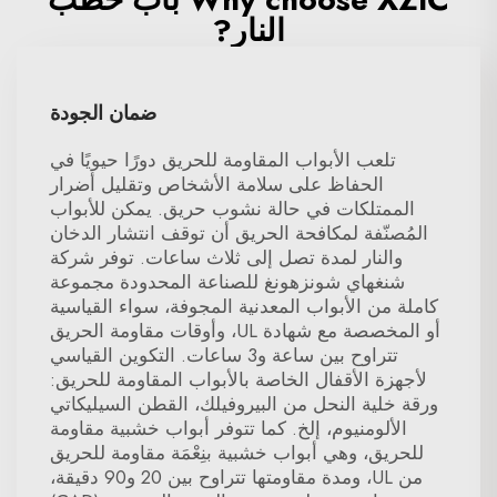
النار?
ضمان الجودة
تلعب الأبواب المقاومة للحريق دورًا حيويًا في
الحفاظ على سلامة الأشخاص وتقليل أضرار
الممتلكات في حالة نشوب حريق. يمكن للأبواب
المُصنّفة لمكافحة الحريق أن توقف انتشار الدخان
والنار لمدة تصل إلى ثلاث ساعات. توفر شركة
شنغهاي شونزهونغ للصناعة المحدودة مجموعة
كاملة من الأبواب المعدنية المجوفة، سواء القياسية
أو المخصصة مع شهادة UL، وأوقات مقاومة الحريق
تتراوح بين ساعة و3 ساعات. التكوين القياسي
لأجهزة الأقفال الخاصة بالأبواب المقاومة للحريق:
ورقة خلية النحل من البيروفيلك، القطن السيليكاتي
الألومنيوم، إلخ. كما تتوفر أبواب خشبية مقاومة
للحريق، وهي أبواب خشبية بنِعْمَة مقاومة للحريق
من UL، ومدة مقاومتها تتراوح بين 20 و90 دقيقة،