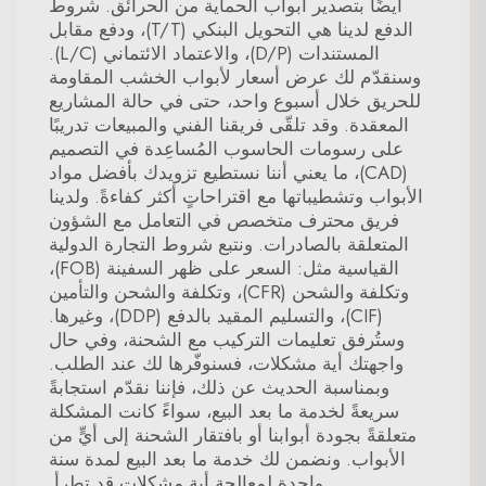
أيضًا بتصدير أبواب الحماية من الحرائق. شروط
الدفع لدينا هي التحويل البنكي (T/T)، ودفع مقابل
المستندات (D/P)، والاعتماد الائتماني (L/C).
وسنقدّم لك عرض أسعار لأبواب الخشب المقاومة
للحريق خلال أسبوع واحد، حتى في حالة المشاريع
المعقدة. وقد تلقّى فريقنا الفني والمبيعات تدريبًا
على رسومات الحاسوب المُساعِدة في التصميم
(CAD)، ما يعني أننا نستطيع تزويدك بأفضل مواد
الأبواب وتشطيباتها مع اقتراحاتٍ أكثر كفاءةً. ولدينا
فريق محترف متخصص في التعامل مع الشؤون
المتعلقة بالصادرات. ونتبع شروط التجارة الدولية
القياسية مثل: السعر على ظهر السفينة (FOB)،
وتكلفة والشحن (CFR)، وتكلفة والشحن والتأمين
(CIF)، والتسليم المقيد بالدفع (DDP)، وغيرها.
وستُرفق تعليمات التركيب مع الشحنة، وفي حال
واجهتك أية مشكلات، فسنوفّرها لك عند الطلب.
وبمناسبة الحديث عن ذلك، فإننا نقدّم استجابةً
سريعةً لخدمة ما بعد البيع، سواءً كانت المشكلة
متعلقةً بجودة أبوابنا أو بافتقار الشحنة إلى أيٍّ من
الأبواب. ونضمن لك خدمة ما بعد البيع لمدة سنة
واحدة لمعالجة أية مشكلات قد تطرأ.