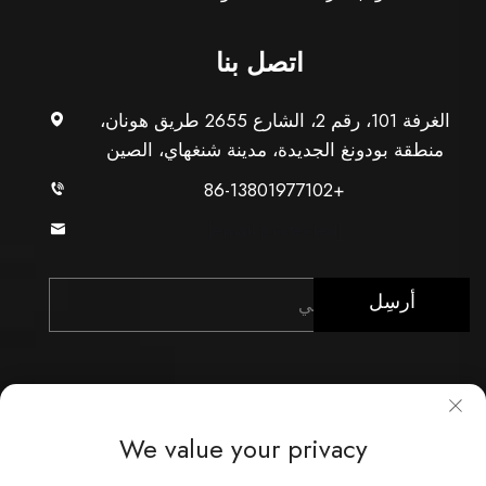
اتصل بنا
الغرفة 101، رقم 2، الشارع 2655 طريق هونان،
منطقة بودونغ الجديدة، مدينة شنغهاي، الصين
+86-13801977102
[email protected]
أرسِل
We value your privacy
حقوق النشر © شركة شنغهاي Xunzhong للصناعة المحدودة.