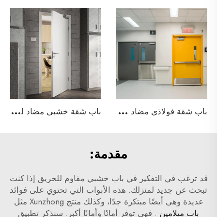
ب
اب شقة فولاذي مضاد للحريق
ب
اب شقة خشبي مضاد للحريق
مقدمة:
قد ترغب في التفكير في باب خشبي مقاوم للحريق إذا كنت
تبحث عن جديد لمنزلك. هذه الأبواب التي تحتوي على فوائد
عديدة وهي أيضًا مبتكرة جدًا، وكذلك منتج Xunzhong مثل
باب ميلامين
. فهي توفر أمانًا وأمانًا أكبر. سنذكر تطبيق