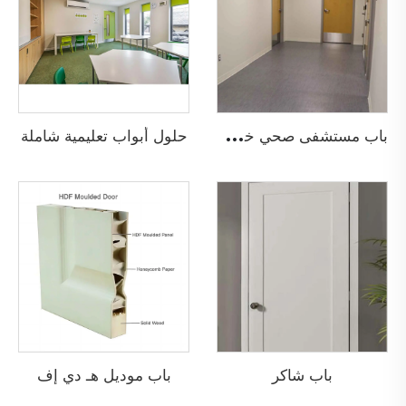
ب
اب مستشفى صحي خشبي مضاد للحريق
حلول أبواب تعليمية شاملة
باب شاكر
باب موديل هـ دي إف