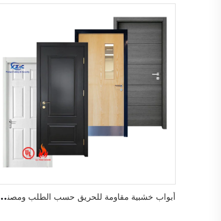
أ
بواب خشبية مقاومة للحريق حسب الطلب ومصنفة من قبل UL لأ