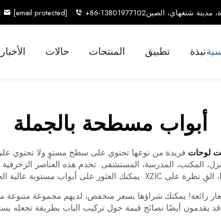
[email protected]
+86-13801977102
سية
نبذة
تطبيق
المنتجات
حالات
الأخبار
أبواب مسطحة بالجملة
ست لوحات
فريدة من نوعها تحتوي على سطح مستوٍ ولا تحتوي على أ
ل، المكتب، المدرسة، المستشفى. تخدم هذه العناصر الزخرفية أيض
 بأسعار معقولة، وكل شيء متاح في مكان واحد.
سعار رائعة! يمكنك شراؤها بسعر منخفض، لديهم مجموعة متنوعة من ا
. قد يقدمون أيضًا نصائح قيمة حول تركيب الباب بطريقة تجعله 