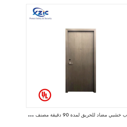
ب
اب خشبي مضاد للحريق لمدة 90 دقيقة مصنف من قبل UL للاستخدام في المنازل والمدارس والفنادق والجامعات