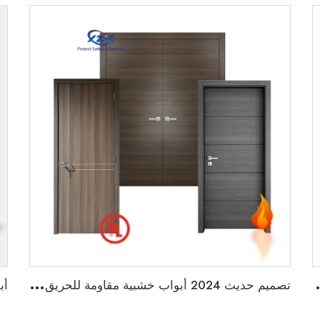
بواب المستشفيات التجارية
ت
صميم حديث 2024 أبواب خشبية مقاومة للحريق لمدة 20 دقيقة لأبواب المنازل