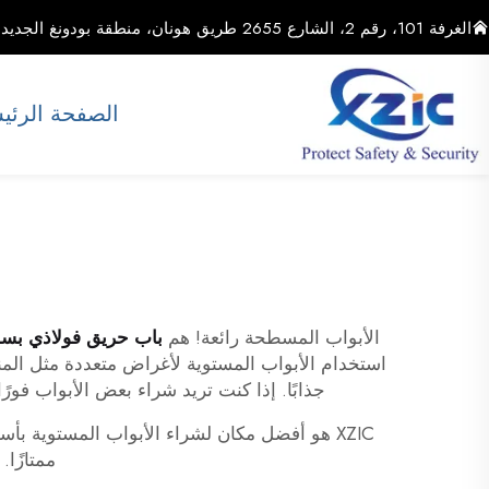
الغرفة 101، رقم 2، الشارع 2655 طريق هونان، منطقة بودونغ الجديدة، مدينة شنغهاي، الصين
الصفحة الرئي
الأبواب المسطحة رائعة! هم
باب حريق فولاذي ب
استخدام الأبواب المستوية لأغراض متعددة مثل المنز
جذابًا. إذا كنت تريد شراء بعض الأبواب فورًا، القِ نظرة على XZIC. يمكنك العثور على أبواب مستوية عالية الجودة
XZIC هو أفضل مكان لشراء الأبواب المستوية بأ
ممتازًا