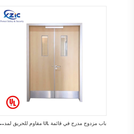
ب
اب مزدوج مدرج في قائمة UL مقاوم للحريق لمدة 45 دقيقة لباب خروج خ