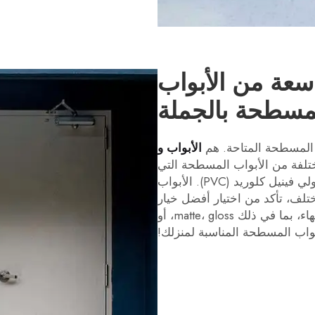
سعة من الأبواب
مسطحة بالجملة
الأبواب و
ختلفة من الأبواب المسطحة التي
تُصنع من مواد مثل الخشب، الألمنيوم، والبولي فينيل كلوريد (PVC). الأبواب
ف، تأكد من اختيار أفضل خيار
لاحتياجاتك. يمكن أن تختلف أيضًا من حيث الانتهاء، بما في ذلك matte، gloss، أو
أبواب المسطحة المناسبة لمنزلك!