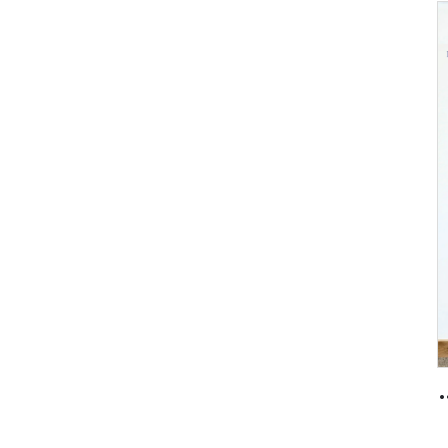
 متساوي مع شهادة UL لمبنى فندق