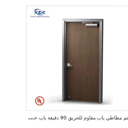
خ
تم مطاطي باب مقاوم للحريق 90 دقيقة باب خشبي مقاوم للحريق مع إطار حديدي