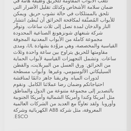
تلعب الأبواب المقاومة للحريق وظيفةً هامة في
ضمان سلامة الأشخاص وكذلك تقليل الأضرار التي
تلحق بالممتلكات في حالة نشوب حريق. ويمكن
للأبواب المُصنَّفة لمكافحة الحرائق أن تُبطئ انتشار
النار والدخان لمدة تصل إلى ثلاث ساعات. وتوفِّر
شركة شنغهاي شونزهونغ الصناعية المحدودة
مجموعة كاملة من الأبواب المعدنية المجوفة
القياسية والمخصصة، وهي مزوَّدة بشهادة UL، ومدى
مقاومتها للحريق يتراوح بين ساعة واحدة وثلاث
ساعات. وتشمل التجهيزات القياسية لأبواب الحماية
من الحرائق: ورق العسل من البيربلايت، والقطن
السيليكاتي الألومنيومي، وغيرها. وأبواب مسطحة
لدورات المياه. وفريقنا جاهز دائمًا لمناقشة
احتياجاتكم وضمان رضا عملائنا الكامل. ونقوم
بالتصدير إلى مجموعة متنوعة من الدول والمناطق
مثل أمريكا وكندا وأمريكا الشمالية وأمريكا الجنوبية
وأوروبا. ولقد تعاونَّا مع العديد من الشركات العالمية
المعروفة، مثل شركة ABB الكهربائية وشركة
ESCO.