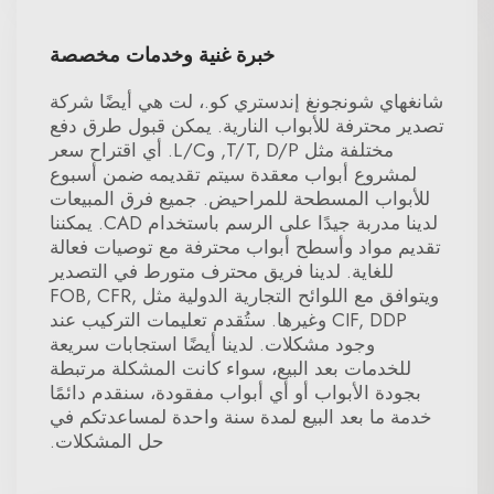
خبرة غنية وخدمات مخصصة
شانغهاي شونجونغ إندستري كو.، لت هي أيضًا شركة
تصدير محترفة للأبواب النارية. يمكن قبول طرق دفع
مختلفة مثل T/T, D/P, وL/C. أي اقتراح سعر
لمشروع أبواب معقدة سيتم تقديمه ضمن أسبوع
للأبواب المسطحة للمراحيض. جميع فرق المبيعات
لدينا مدربة جيدًا على الرسم باستخدام CAD. يمكننا
تقديم مواد وأسطح أبواب محترفة مع توصيات فعالة
للغاية. لدينا فريق محترف متورط في التصدير
ويتوافق مع اللوائح التجارية الدولية مثل FOB, CFR,
CIF, DDP وغيرها. ستُقدم تعليمات التركيب عند
وجود مشكلات. لدينا أيضًا استجابات سريعة
للخدمات بعد البيع، سواء كانت المشكلة مرتبطة
بجودة الأبواب أو أي أبواب مفقودة، سنقدم دائمًا
خدمة ما بعد البيع لمدة سنة واحدة لمساعدتكم في
حل المشكلات.