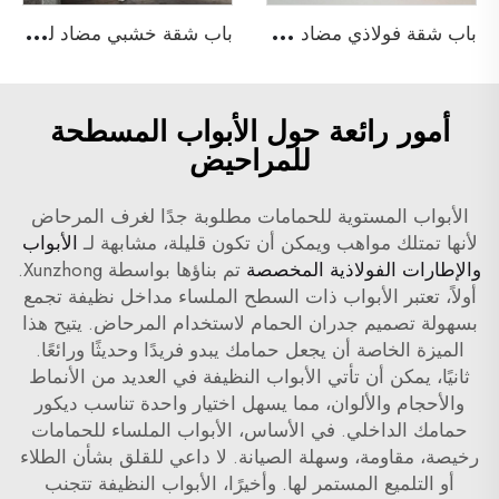
ب
اب شقة فولاذي مضاد للحريق
ب
اب شقة خشبي مضاد للحريق
أمور رائعة حول الأبواب المسطحة
للمراحيض
الأبواب المستوية للحمامات مطلوبة جدًا لغرف المرحاض
لأنها تمتلك مواهب ويمكن أن تكون قليلة، مشابهة لـ
الأبواب
والإطارات الفولاذية المخصصة
تم بناؤها بواسطة Xunzhong.
أولاً، تعتبر الأبواب ذات السطح الملساء مداخل نظيفة تجمع
بسهولة تصميم جدران الحمام لاستخدام المرحاض. يتيح هذا
الميزة الخاصة أن يجعل حمامك يبدو فريدًا وحديثًا ورائعًا.
ثانيًا، يمكن أن تأتي الأبواب النظيفة في العديد من الأنماط
والأحجام والألوان، مما يسهل اختيار واحدة تناسب ديكور
حمامك الداخلي. في الأساس، الأبواب الملساء للحمامات
رخيصة، مقاومة، وسهلة الصيانة. لا داعي للقلق بشأن الطلاء
أو التلميع المستمر لها. وأخيرًا، الأبواب النظيفة تتجنب