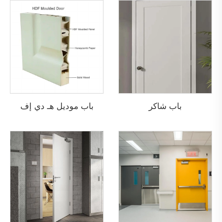
باب شاكر
باب موديل هـ دي إف