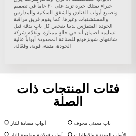
خبراء تمتلك خبرة تزيد على ٢٠ عاماً في تصميم
وتصنيع أبواب الفنادق والشقق السكنية والمدارس
والمستشفيات وغيرها. كما يقوم فريق مراقبة
الجودة المتمرّس لدينا بفحص كل بابٍ بدقة قبل
تسليمه لضمان أنه في حالةٍ ممتازة. وتقدّم شركة
شانغهاي شونزهونغ للصناعة المحدودة أبواباً عالية
الجودة، متينة، قوية، وفعّالة.
فئات المنتجات ذات
الصلة
باب معدني مجوف
أبواب مضادة للنار
الأبواب المعدنية والإطارات
أبواب فولاذية مقاومة للنار