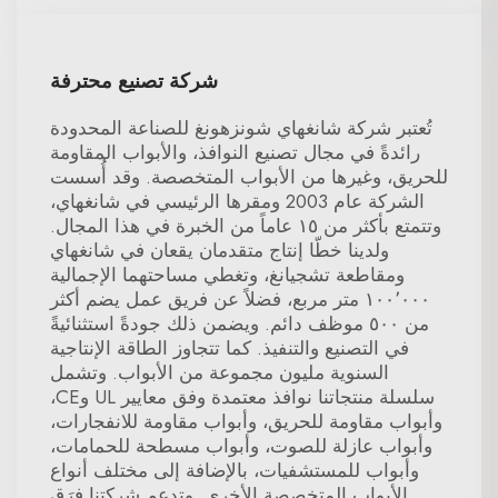
شركة تصنيع محترفة
تُعتبر شركة شانغهاي شونزهونغ للصناعة المحدودة
رائدةً في مجال تصنيع النوافذ، والأبواب المقاومة
للحريق، وغيرها من الأبواب المتخصصة. وقد أُسست
الشركة عام 2003 ومقرها الرئيسي في شانغهاي،
وتتمتع بأكثر من ١٥ عاماً من الخبرة في هذا المجال.
ولدينا خطّا إنتاج متقدمان يقعان في شانغهاي
ومقاطعة تشجيانغ، وتغطي مساحتهما الإجمالية
١٠٠٬٠٠٠ متر مربع، فضلاً عن فريق عمل يضم أكثر
من ٥٠٠ موظف دائم. ويضمن ذلك جودةً استثنائيةً
في التصنيع والتنفيذ. كما تتجاوز الطاقة الإنتاجية
السنوية مليون مجموعة من الأبواب. وتشمل
سلسلة منتجاتنا نوافذ معتمدة وفق معايير UL وCE،
وأبواب مقاومة للحريق، وأبواب مقاومة للانفجارات،
وأبواب عازلة للصوت، وأبواب مسطحة للحمامات،
وأبواب للمستشفيات، بالإضافة إلى مختلف أنواع
الأبواب المتخصصة الأخرى. وتدعم شركتنا فِرَق