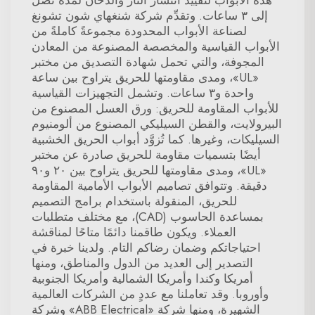
هذه الأبواب لتقييد انتشار النار والدخان لمدة تصل
إلى ٣ ساعات. وتقدِّم شركة شنغهاي شون تشونغ
لصناعة الأبواب المحدودة مجموعةً كاملةً من
الأبواب القياسية والمخصصة المصنوعة من المعادن
المجوفة، والتي تحمل شهادة التصديق من مختبر
«UL»، ومدى مقاومتها للحريق يتراوح بين ساعة
واحدة و٣ ساعات. وتشمل التجهيزات القياسية
للأبواب المقاومة للحريق: ورق العسل المصنوع من
البيرولايت، والقطن السيليكي المصنوع من ألومنيوم
السيليكات، وغيرها. كما تُزوَّد أبواب الحريق الخشبية
أيضًا بتسميات مقاومة للحريق صادرة عن مختبر
«UL»، ومدى مقاومتها للحريق يتراوح بين ٢٠ و٩٠
دقيقة. وتتوافق تصاميم الأبواب الأمامية المقاومة
للحريق، المنقولة باستخدام برامج التصميم
بمساعدة الحاسوب (CAD)، مع مختلف متطلبات
العملاء. ويكون طاقمنا دائمًا متاحًا لمناقشة
احتياجاتكم وضمان رضاكم التام. ولدينا خبرة في
التصدير إلى العديد من الدول والمناطق، ومنها
أمريكا وكندا وأمريكا الشمالية وأمريكا الجنوبية
وأوروبا. وقد تعاملنا مع عددٍ من الشركات العالمية
الشهيرة، ومنها شركة «ABB Electrical» وشركة