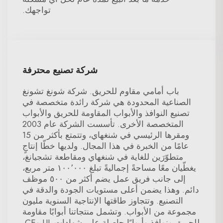
تواجهك.
شركة تصنيع محترفة
باب أمامي مقاوم للحريق. شركة شونغ تشونغ
الصناعية المحدودة هي شركة رائدة متخصصة في
تصنيع النوافذ والأبواب المقاومة للحريق والأبواب
المتخصصة الأخرى. تأسست الشركة عام 2003
ومقرها الرئيسي في شنغهاي، وتتمتع بأكثر من 15
عامًا من الخبرة في هذا المجال. ولديها خطّا إنتاجٍ
متطوّرَين للغاية في شنغهاي ومقاطعة تشجيانغ،
يغطّيان معًا مساحةً إجماليةً تبلغ ١٠٠٬٠٠٠ متر مربع،
إلى جانب فريق عمل يضم أكثر من ٥٠٠ موظف
دائم. وهذا يضمن أعلى مستويات الجودة والدقة في
التصنيع. وتتجاوز طاقتها الإنتاجية السنوية مليون
مجموعة من الأبواب. وتشمل منتجاتنا أبوابًا مقاومة
للحريق ونوافذ وأبوابًا حاصلة على شهادات UL وCE،