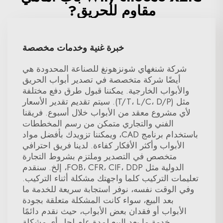
مقاوم للحريق?
خبرة غنية وخدمات مخصصة
شركة شنغهاي شونزهونغ للصناعة المحدودة هي
أيضًا شركة متخصصة في تصدير أبواب الحريق
والأبواب الخارجية. يمكننا قبول طرق دفع مختلفة
مثل (T/T، L/C، D/P). سيتم تقديم تقدير الأسعار
لأي مشروع معقد من الأبواب خلال أسبوع. فريقنا
الفني والتجاري متمكن من رسم المخططات
باستخدام برنامج CAD، ويمكننا تزويدك بأفضل مواد
الأبواب وأكثر الأفكار كفاءة. لدينا فريق احترافي
متخصص في التصدير وملتزم بشروط التجارة
الدولية مثل FOB، CFR، CIF، DDP، إلخ. سنقدم
تعليمات التركيب كلما واجهتك مشكلة أثناء التركيب.
وفي الوقت نفسه، نوفر استجابة سريعة للخدمة ما
بعد البيع، سواء كانت المشكلة متعلقة بجودة
الأبواب أو فقدان بعض الأبواب، حيث نقدم دائمًا
خدمة ما بعد البيع لمدة عام لحل أي مشكلة